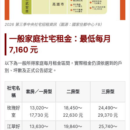
2026 第三季中央社宅招租資訊（圖源：國家住都中心 FB）
一般家庭社宅租金：最低每月
7,160 元
以下為一般所得家庭每月租金區間，實際租金仍須依選到的戶
別、坪數及正式公告認定。
社宅名
套房／一房型
二房型
三房型
稱
玫瑰好
13,020～
18,450～
24,490～
室
17,730 元
22,630 元
29,370 元
江翠好
13,630～
19,840～
25,740～