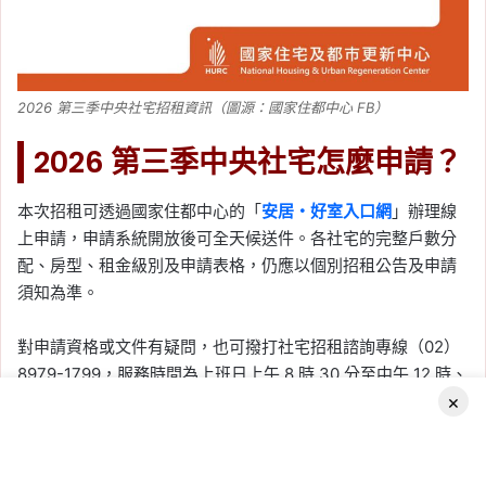
2026 第三季中央社宅招租資訊（圖源：國家住都中心 FB）
2026 第三季中央社宅怎麼申請？
本次招租可透過國家住都中心的「
安居・好室入口網
」辦理線
上申請，申請系統開放後可全天候送件。各社宅的完整戶數分
配、房型、租金級別及申請表格，仍應以個別招租公告及申請
須知為準。
對申請資格或文件有疑問，也可撥打社宅招租諮詢專線（02）
8979-1799，服務時間為上班日上午 8 時 30 分至中午 12 時、
×
下午 1 時 30 分至晚間 6 時。
（本文資訊、圖源：國家住都中心
官網
、
FB
）
延伸閱讀》
Facebook