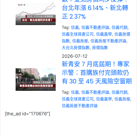
台北年漲 6.14%、新北轉
正 2.37%
Tag:
信義
, 
信義不動產評論
, 
信義代銷
, 
信義全球資產公司
, 
信義嘉學
, 
信義房價
指數
, 
信義房屋
, 
信義房屋不動產評論
, 
大台北房價指數
, 
房價指數
2026-07-12
新青安 7 月底屆期！專家
示警：首購族付完頭款仍
有 30 至 45 天風險空窗期
Tag:
信義
, 
信義不動產評論
, 
信義代銷
, 
信義全球資產公司
, 
信義嘉學
, 
信義房屋
, 
信義房屋不動產評論
[the_ad id=”170676″]
2026-07-05
央行微鬆綁後房市買氣回
流！六都移轉量連 2 月成