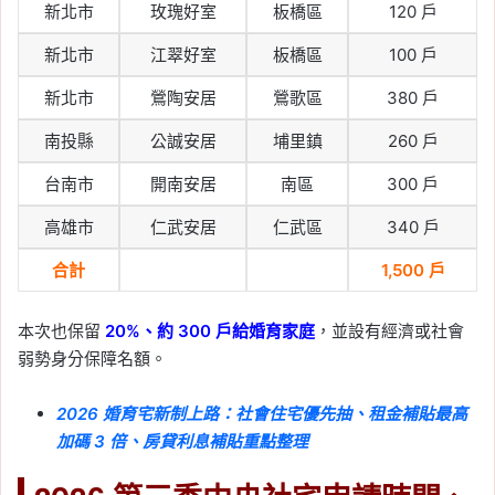
新北市
玫瑰好室
板橋區
120 戶
新北市
江翠好室
板橋區
100 戶
新北市
鶯陶安居
鶯歌區
380 戶
南投縣
公誠安居
埔里鎮
260 戶
台南市
開南安居
南區
300 戶
高雄市
仁武安居
仁武區
340 戶
合計
1,500 戶
本次也保留
20%、約 300 戶給婚育家庭
，並設有經濟或社會
弱勢身分保障名額。
2026 婚育宅新制上路：社會住宅優先抽、租金補貼最高
加碼 3 倍、房貸利息補貼重點整理