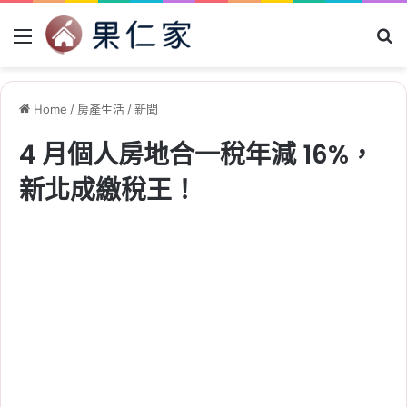
Menu
Se
Home
/
房產生活
/
新聞
4 月個人房地合一稅年減 16%，
新北成繳稅王！