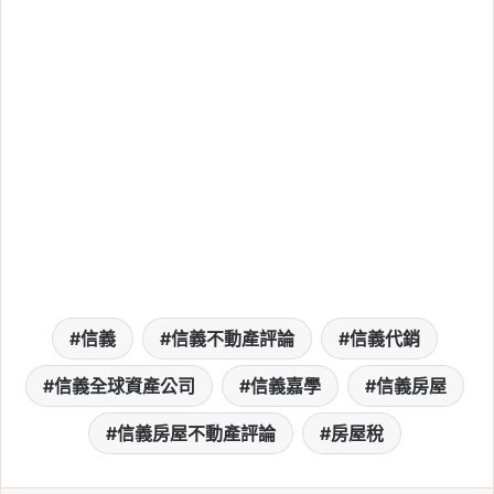
長，6 月增至 1.83 萬棟
Tag:
信義
, 
信義不動產評論
, 
信義代銷
, 
信義全球資產公司
, 
信義嘉學
, 
信義房屋
, 
信義房屋不動產評論
2026-06-28
六都房貸越借越長！平均
10 年拉長近 7 年，30 年
期已成市場標配
Tag:
信義
, 
信義不動產評論
, 
信義代銷
, 
信義全球資產公司
, 
信義嘉學
, 
信義房屋
, 
信義房屋不動產評論
2026-06-28
信義
信義不動產評論
信義代銷
央行未鬆綁房市管制，信
信義全球資產公司
信義嘉學
信義房屋
義代銷：政策風險高峰已
過、預售市場曙光漸現！
信義房屋不動產評論
房屋稅
Tag:
信義
, 
信義不動產評論
, 
信義代銷
, 
信義全球資產公司
, 
信義嘉學
, 
信義房屋
, 