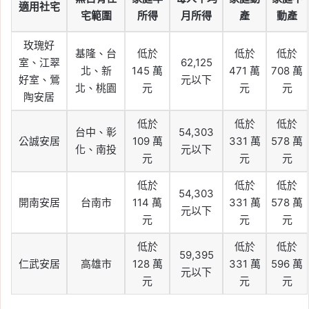
適用社宅
宅範圍
所得
月所得
產
動產
玫瑰好
基隆、台
低於
低於
低於
室、江翠
62,125
北、新
145 萬
471 萬
708 萬
好室、鶯
元以下
北、桃園
元
元
元
陶安居
低於
低於
低於
台中、彰
54,303
公誠安居
109 萬
331 萬
578 萬
化、南投
元以下
元
元
元
低於
低於
低於
54,303
開南安居
台南市
114 萬
331 萬
578 萬
元以下
元
元
元
低於
低於
低於
59,395
仁武安居
高雄市
128 萬
331 萬
596 萬
元以下
元
元
元