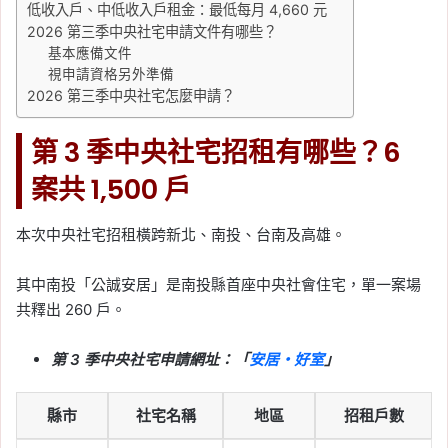
低收入戶、中低收入戶租金：最低每月 4,660 元
2026 第三季中央社宅申請文件有哪些？
基本應備文件
視申請資格另外準備
2026 第三季中央社宅怎麼申請？
第 3 季中央社宅招租有哪些？6
案共 1,500 戶
本次中央社宅招租橫跨新北、南投、台南及高雄。
其中南投「公誠安居」是南投縣首座中央社會住宅，單一案場
共釋出 260 戶。
第 3 季中央社宅申請網址：「
安居・好室
」
縣市
社宅名稱
地區
招租戶數