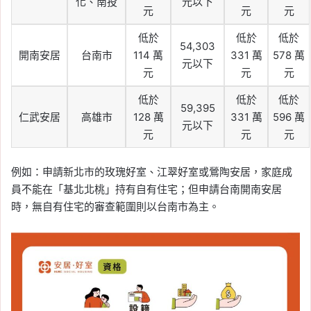
化、南投
元以下
元
元
元
低於
低於
低於
54,303
開南安居
台南市
114 萬
331 萬
578 萬
元以下
元
元
元
低於
低於
低於
59,395
仁武安居
高雄市
128 萬
331 萬
596 萬
元以下
元
元
元
例如：申請新北市的玫瑰好室、江翠好室或鶯陶安居，家庭成
員不能在「基北北桃」持有自有住宅；但申請台南開南安居
時，無自有住宅的審查範圍則以台南市為主。