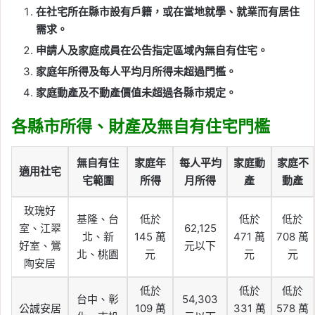
在社宅所在縣市設有戶籍，或在當地就學、就業而有居住
需求。
申請人及家庭成員在公告指定區域內無自有住宅。
家庭年所得及每人平均月所得未超過門檻。
家庭動產及不動產價值未超過各縣市規定。
各縣市所得、財產及無自有住宅門檻
無自有住
家庭年
每人平均
家庭動
家庭不
適用社宅
宅範圍
所得
月所得
產
動產
玫瑰好
基隆、台
低於
低於
低於
室、江翠
62,125
北、新
145 萬
471 萬
708 萬
好室、鶯
元以下
北、桃園
元
元
元
陶安居
低於
低於
低於
台中、彰
54,303
公誠安居
109 萬
331 萬
578 萬