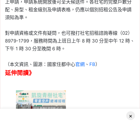
上申請，申請系統開放後可全天候送件。各社宅的完整戶數分
配、房型、租金級別及申請表格，仍應以個別招租公告及申請
須知為準。
對申請資格或文件有疑問，也可撥打社宅招租諮詢專線（02）
8979-1799，服務時間為上班日上午 8 時 30 分至中午 12 時、
下午 1 時 30 分至晚間 6 時。
（本文資訊、圖源：國家住都中心
官網
、
FB
）
延伸閱讀》
×
2026-08-04
2026 高雄社宅招租！「凱旋青
Facebook