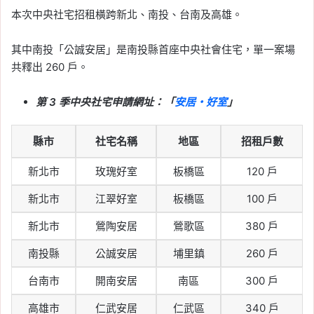
本次中央社宅招租橫跨新北、南投、台南及高雄。
其中南投「公誠安居」是南投縣首座中央社會住宅，單一案場
共釋出 260 戶。
第 3 季中央社宅申請網址：「
安居・好室
」
縣市
社宅名稱
地區
招租戶數
新北市
玫瑰好室
板橋區
120 戶
新北市
江翠好室
板橋區
100 戶
新北市
鶯陶安居
鶯歌區
380 戶
南投縣
公誠安居
埔里鎮
260 戶
台南市
開南安居
南區
300 戶
高雄市
仁武安居
仁武區
340 戶