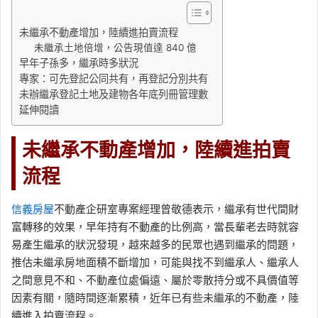
未繼承不動產增加，陸續進拍賣流程
未繼承土地倍增，公告現值達 840 億
早年子孫多，繼承時多狀況
專家：可先登記公同共有，再登記分別共有
未辦繼承登記土地及建物各年底列冊管理數
延伸閱讀
未繼承不動產增加，陸續進拍賣
流程
信義房屋
不動產企研室專案經理曾敬德表示，繼承有世代間財
富轉移的效果，早年持有不動產的比例高，當長輩老去時就容
易產生繼承的狀況發現，越來越多的民眾也遇到繼承的問題，
推估未繼承房地面積不斷增加，可能與找不到繼承人、繼承人
之間意見不和、不動產位處偏遠、屬於零散持分或不具價值等
因素有關，隨時間逐漸累積，近年已有些未繼承的不動產，陸
續進入拍賣流程。