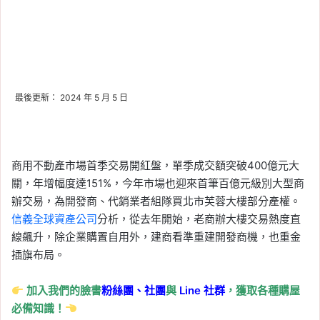
最後更新： 2024 年 5 月 5 日
商用不動產市場首季交易開紅盤，單季成交額突破400億元大
關，年增幅度達151%，今年市場也迎來首筆百億元級別大型商
辦交易，為開發商、代銷業者組隊買北市芙蓉大樓部分產權。
信義全球資產公司
分析，從去年開始，老商辦大樓交易熱度直
線飆升，除企業購置自用外，建商看準重建開發商機，也重金
插旗布局。
加入我們的臉書
粉絲團、
社團
與
Line
社群
，獲取各種購屋
必備知識！