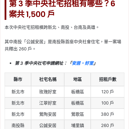
第 3 季中央社宅招租有哪些？6
案共 1,500 戶
本次中央社宅招租橫跨新北、南投、台南及高雄。
其中南投「公誠安居」是南投縣首座中央社會住宅，單一案場
共釋出 260 戶。
第 3 季中央社宅申請網址：「
安居・好室
」
縣市
社宅名稱
地區
招租戶數
新北市
玫瑰好室
板橋區
120 戶
新北市
江翠好室
板橋區
100 戶
新北市
鶯陶安居
鶯歌區
380 戶
南投縣
公誠安居
埔里鎮
260 戶