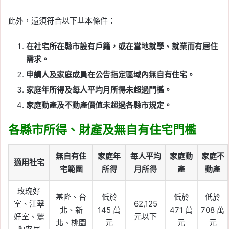
此外，還須符合以下基本條件：
在社宅所在縣市設有戶籍，或在當地就學、就業而有居住
需求。
申請人及家庭成員在公告指定區域內無自有住宅。
家庭年所得及每人平均月所得未超過門檻。
家庭動產及不動產價值未超過各縣市規定。
各縣市所得、財產及無自有住宅門檻
無自有住
家庭年
每人平均
家庭動
家庭不
適用社宅
宅範圍
所得
月所得
產
動產
玫瑰好
基隆、台
低於
低於
低於
室、江翠
62,125
北、新
145 萬
471 萬
708 萬
好室、鶯
元以下
北、桃園
元
元
元