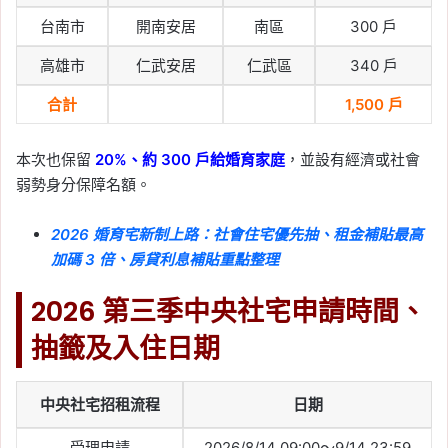
台南市
開南安居
南區
300 戶
高雄市
仁武安居
仁武區
340 戶
合計
1,500 戶
本次也保留
20%、約 300 戶給婚育家庭
，並設有經濟或社會
弱勢身分保障名額。
2026 婚育宅新制上路：社會住宅優先抽、租金補貼最高
加碼 3 倍、房貸利息補貼重點整理
2026 第三季中央社宅申請時間、
抽籤及入住日期
中央社宅招租流程
日期
受理申請
2026/8/14 09:00～9/14 23:59