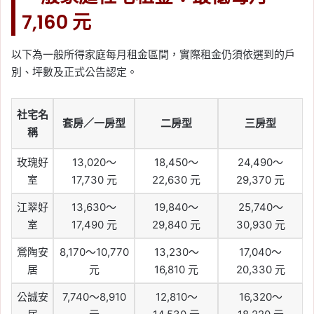
7,160 元
以下為一般所得家庭每月租金區間，實際租金仍須依選到的戶
別、坪數及正式公告認定。
社宅名
套房／一房型
二房型
三房型
稱
玫瑰好
13,020～
18,450～
24,490～
室
17,730 元
22,630 元
29,370 元
江翠好
13,630～
19,840～
25,740～
室
17,490 元
29,840 元
30,930 元
鶯陶安
8,170～10,770
13,230～
17,040～
居
元
16,810 元
20,330 元
公誠安
7,740～8,910
12,810～
16,320～