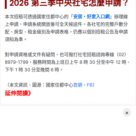
2026 第三季中央社宅怎麼申請？
本次招租可透過國家住都中心的「
安居・好室入口網
」辦理線
上申請，申請系統開放後可全天候送件。各社宅的完整戶數分
配、房型、租金級別及申請表格，仍應以個別招租公告及申請
須知為準。
對申請資格或文件有疑問，也可撥打社宅招租諮詢專線（02）
8979-1799，服務時間為上班日上午 8 時 30 分至中午 12 時、
下午 1 時 30 分至晚間 6 時。
（本文資訊、圖源：國家住都中心
官網
、
FB
）
延伸閱讀》
×
Facebook