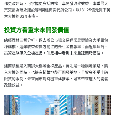
都更改建時，可掌握更多話語權，享開發改建效益，本季最大
宗交易為璞永建設等8間建商與代銷公司，以131.25億元買下芙
蓉大樓約63%產權。
投資方看重未來開發價值
總經理林三智分析，過去辦公市場交易通常是壽險業大手筆包
棟購樓，這類收益型買方關注的是租金投報率；而近年建商、
高資產族購入全棟產品，則是相中看到未來重建開發價值。
建商積極購入商辦大樓等全棟產品，實則是一種購地策略，購
入大樓的同時，也擁有精華地段可開發基地，且資金不受土融
限貸的限制，未來伺市場時機重建推案，可望帶來龐大的開發
改建效益。