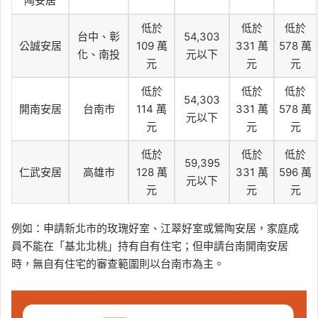
陶安居
低於
低於
低於
台中、彰
54,303
公誠安居
109 萬
331 萬
578 萬
化、南投
元以下
元
元
元
低於
低於
低於
54,303
開南安居
台南市
114 萬
331 萬
578 萬
元以下
元
元
元
低於
低於
低於
59,395
仁武安居
高雄市
128 萬
331 萬
596 萬
元以下
元
元
元
例如：申請新北市的玫瑰好室、江翠好室或鶯陶安居，家庭成
員不能在「基北北桃」持有自有住宅；但申請台南開南安居
時，無自有住宅的審查範圍則以台南市為主。