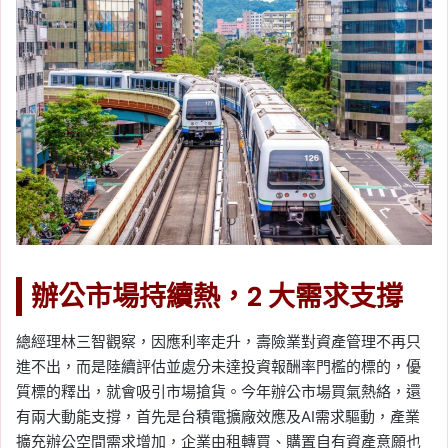
辦公市場持續熱，2 大需求支撐
總經理林三智觀察，因應利率走升，壽險業對資產管理不再只
進不出，而是陸續評估並處分未達投資報酬率門檻的標的，優
質標的釋出，就會吸引市場搶貨。今年辦公市場買氣熱絡，還
有兩大動能支撐，首先是台積電擴廠效應及AI需求驅動，產業
擴充辦公空間需求增加，企業由租轉買、購置自有資產意願也