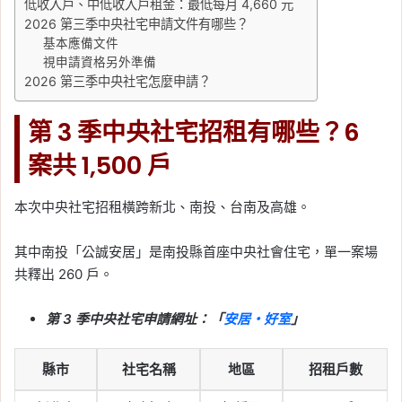
低收入戶、中低收入戶租金：最低每月 4,660 元
2026 第三季中央社宅申請文件有哪些？
基本應備文件
視申請資格另外準備
2026 第三季中央社宅怎麼申請？
第 3 季中央社宅招租有哪些？6
案共 1,500 戶
本次中央社宅招租橫跨新北、南投、台南及高雄。
其中南投「公誠安居」是南投縣首座中央社會住宅，單一案場
共釋出 260 戶。
第 3 季中央社宅申請網址：「
安居・好室
」
縣市
社宅名稱
地區
招租戶數