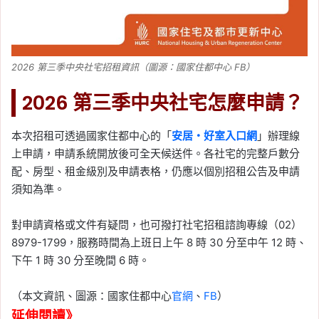
2026 第三季中央社宅招租資訊（圖源：國家住都中心 FB）
2026 第三季中央社宅怎麼申請？
本次招租可透過國家住都中心的「
安居・好室入口網
」辦理線
上申請，申請系統開放後可全天候送件。各社宅的完整戶數分
配、房型、租金級別及申請表格，仍應以個別招租公告及申請
須知為準。
對申請資格或文件有疑問，也可撥打社宅招租諮詢專線（02）
8979-1799，服務時間為上班日上午 8 時 30 分至中午 12 時、
下午 1 時 30 分至晚間 6 時。
（本文資訊、圖源：國家住都中心
官網
、
FB
）
延伸閱讀》