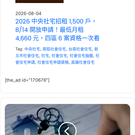
2026-08-04
2026 中央社宅招租 1,500 戶，
8/14 開放申請！最低月租
4,660 元，四區 6 案資格一次看
Tag:
中央社宅
,
南投社會住宅
,
台南社會住宅
,
新
北市社會住宅
,
社宅
,
社會住宅
,
社會住宅抽籤
,
社
會住宅申請
,
社會住宅申請資格
,
高雄社會住宅
[the_ad id=”170676″]
買
2026-07-23
房
租賃專法修法急轉彎！3 年租
過
期、續約漲租上限暫緩，最新重
戶
流
點一次看