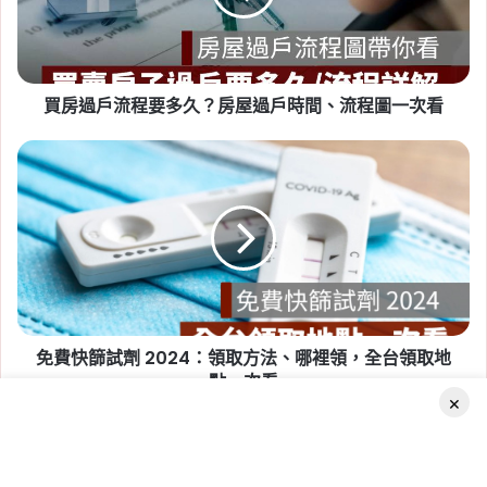
程
Tag:
房東
,
社會住宅
,
租屋
,
租屋族
,
租屋注意事
要
多
項
,
租屋糾紛
,
租屋補助
,
租屋補助申請
,
租屋補助
久？
資格
買房過戶流程要多久？房屋過戶時間、流程圖一次看
房
屋
過
免
戶
費
時
快
間、
篩
流
試
2026-07-20
程
劑
新竹人注意！竹科旁將新增 838
圖
2024：
戶社宅，「金城安居」預計
一
領
次
取
2029 年完工
看
免費快篩試劑 2024：領取方法、哪裡領，全台領取地
方
法、
點一次看
Tag:
新竹
,
新竹市
,
新竹縣
,
社會住宅
,
社會住宅
×
哪
進度
,
竹科
裡
領，
Related Articles
全
Facebook