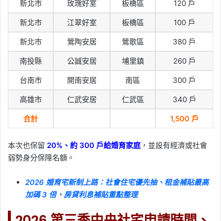
新北市
玫瑰好室
板橋區
120 戶
新北市
江翠好室
板橋區
100 戶
新北市
鶯陶安居
鶯歌區
380 戶
南投縣
公誠安居
埔里鎮
260 戶
台南市
開南安居
南區
300 戶
高雄市
仁武安居
仁武區
340 戶
合計
1,500 戶
本次也保留
20%、約 300 戶給婚育家庭
，並設有經濟或社會
弱勢身分保障名額。
2026 婚育宅新制上路：社會住宅優先抽、租金補貼最高
加碼 3 倍、房貸利息補貼重點整理
2026 第三季中央社宅申請時間、