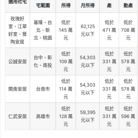
適用社宅
宅範圍
所得
月所得
產
動產
玫瑰好
基隆、台
低於
低於
低於
室、江翠
62,125
北、新
145 萬
471 萬
708 萬
好室、鶯
元以下
北、桃園
元
元
元
陶安居
低於
低於
低於
台中、彰
54,303
公誠安居
109 萬
331 萬
578 萬
化、南投
元以下
元
元
元
低於
低於
低於
54,303
開南安居
台南市
114 萬
331 萬
578 萬
元以下
元
元
元
低於
低於
低於
59,395
仁武安居
高雄市
128 萬
331 萬
596 萬
元以下
元
元
元