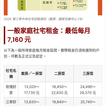
2026 第三季中央社宅招租資訊（圖源：國家住都中心 FB）
一般家庭社宅租金：最低每月
7,160 元
以下為一般所得家庭每月租金區間，實際租金仍須依選到的戶
別、坪數及正式公告認定。
社宅名
套房／一房型
二房型
三房型
稱
玫瑰好
13,020～
18,450～
24,490～
室
17,730 元
22,630 元
29,370 元
江翠好
13,630～
19,840～
25,740～