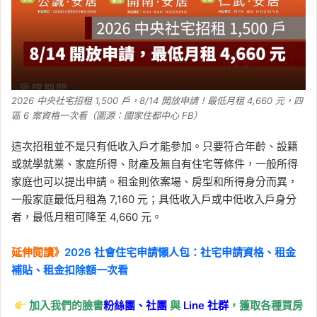
2026 中央社宅招租 1,500 戶，8/14 開放申請！最低月租 4,660 元，四
區 6 案資格一次看（圖源：國家住都中心 FB）
這次招租並不是只有低收入戶才能參加。只要符合年齡、設籍
或就學就業、家庭所得、財產及無自有住宅等條件，一般所得
家庭也可以提出申請。租金則依案場、房型和所得身分而異，
一般家庭最低月租為 7,160 元；具低收入戶或中低收入戶身分
者，最低月租可降至 4,660 元。
延伸閱讀》
2026 社會住宅申請懶人包：社宅申請資格、租金
補貼、租金扣除額一次看
加入我們的臉書
粉絲團、
社團
與
Line
社群
，獲取各種買房