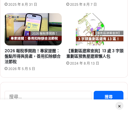
Tag:
桃園
,
桃園社宅基地
,
桃園社宅懶人包
,
桃園
2025 年 8 月 31 日
2025 年 8 月 7 日
社宅戶數
,
桃園社會住宅
,
桃園租屋
,
社會住宅
,
社
會住宅申請
2026 報稅季開跑！專家提醒：
【重劃區建案查詢】13 處 3 字頭
盤點所得與房產，善用扣除額合
重劃區預售屋建案懶人包
2026-06-16
法節稅
2024 年 8 月 13 日
桃園航空城 2 大社會住宅啟
2026 年 5 月 5 日
動！橫埔、誠聖近 1800 戶招
標，預計 2030 年完工
Tag:
桃園
,
桃園社宅基地
,
桃園社宅懶人包
,
桃園
搜
社宅戶數
,
桃園社會住宅
,
桃園租屋
,
社會住宅
尋
×
關
鍵
字:
最新文章
Facebook