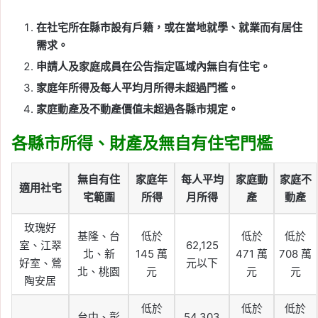
在社宅所在縣市設有戶籍，或在當地就學、就業而有居住
需求。
申請人及家庭成員在公告指定區域內無自有住宅。
家庭年所得及每人平均月所得未超過門檻。
家庭動產及不動產價值未超過各縣市規定。
各縣市所得、財產及無自有住宅門檻
無自有住
家庭年
每人平均
家庭動
家庭不
適用社宅
宅範圍
所得
月所得
產
動產
玫瑰好
基隆、台
低於
低於
低於
室、江翠
62,125
北、新
145 萬
471 萬
708 萬
好室、鶯
元以下
北、桃園
元
元
元
陶安居
低於
低於
低於
台中、彰
54,303