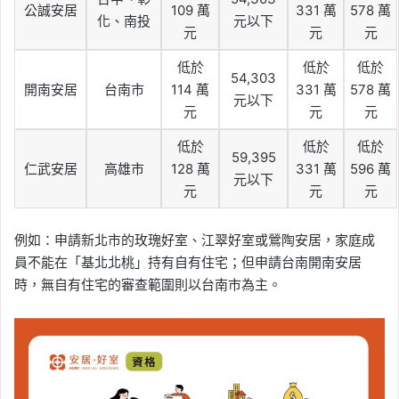
公誠安居
109 萬
331 萬
578 萬
化、南投
元以下
元
元
元
低於
低於
低於
54,303
開南安居
台南市
114 萬
331 萬
578 萬
元以下
元
元
元
低於
低於
低於
59,395
仁武安居
高雄市
128 萬
331 萬
596 萬
元以下
元
元
元
例如：申請新北市的玫瑰好室、江翠好室或鶯陶安居，家庭成
員不能在「基北北桃」持有自有住宅；但申請台南開南安居
時，無自有住宅的審查範圍則以台南市為主。