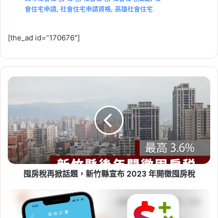
會住宅申請
,
社會住宅申請資格
,
高雄社會住宅
[the_ad id=”170676″]
囤
2026-07-23
房
租賃專法修法急轉彎！3 年租
稅
期、續約漲租上限暫緩，最新重
再
掀
點一次看
話
Tag:
房東
,
社會住宅
,
租屋
,
租屋族
,
租屋注意事
題，
新
項
,
租屋糾紛
,
租屋補助
,
租屋補助申請
,
租屋補助
竹
資格
囤房稅再掀話題，新竹縣宣布 2023 年開徵囤房稅
縣
宣
布
房
2023
貸、
年
貸