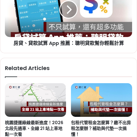
開
款
徵
試
2026-07-20
囤
算
新竹人注意！竹科旁將新增 838
房
App
戶社宅，「金城安居」預計
稅
推
薦：
2029 年完工
房貸、貸款試算 App 推薦：聰明貸款幫你輕鬆計算
聰
明
Tag:
新竹
,
新竹市
,
新竹縣
,
社會住宅
,
社會住宅
貸
進度
,
竹科
款
Related Articles
幫
你
輕
鬆
計
算
2026-06-29
桃園社會住宅續租租金 2026：
蘆竹一號、平鎮一號、八德三號
桃園捷運綠線最新進度！2026
包租代管租金怎麼算？繳不出房
社宅分 3 年緩漲
北段先通車、全線 21 站上車地
租怎麼辦？補助與代墊一次搞
點一次看
懂！