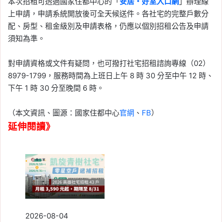
本次招租可透過國家住都中心的「
安居・好室入口網
」辦理線
上申請，申請系統開放後可全天候送件。各社宅的完整戶數分
配、房型、租金級別及申請表格，仍應以個別招租公告及申請
須知為準。
對申請資格或文件有疑問，也可撥打社宅招租諮詢專線（02）
8979-1799，服務時間為上班日上午 8 時 30 分至中午 12 時、
下午 1 時 30 分至晚間 6 時。
（本文資訊、圖源：國家住都中心
官網
、
FB
）
延伸閱讀》
2026-08-04