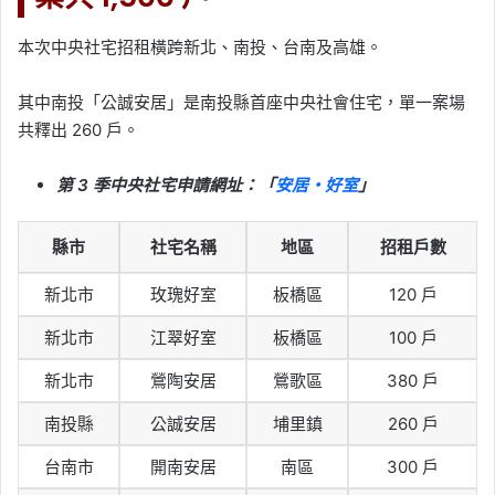
本次中央社宅招租橫跨新北、南投、台南及高雄。
其中南投「公誠安居」是南投縣首座中央社會住宅，單一案場
共釋出 260 戶。
第 3 季中央社宅申請網址：「
安居・好室
」
縣市
社宅名稱
地區
招租戶數
新北市
玫瑰好室
板橋區
120 戶
新北市
江翠好室
板橋區
100 戶
新北市
鶯陶安居
鶯歌區
380 戶
南投縣
公誠安居
埔里鎮
260 戶
台南市
開南安居
南區
300 戶