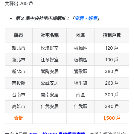
共釋出 260 戶。
第 3 季中央社宅申請網址：「
安居・好室
」
縣市
社宅名稱
地區
招租戶數
新北市
玫瑰好室
板橋區
120 戶
新北市
江翠好室
板橋區
100 戶
新北市
鶯陶安居
鶯歌區
380 戶
南投縣
公誠安居
埔里鎮
260 戶
台南市
開南安居
南區
300 戶
高雄市
仁武安居
仁武區
340 戶
合計
1,500 戶