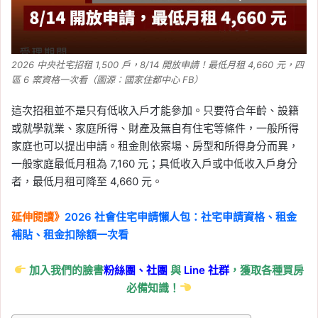
2026 中央社宅招租 1,500 戶，8/14 開放申請！最低月租 4,660 元，四
區 6 案資格一次看（圖源：國家住都中心 FB）
這次招租並不是只有低收入戶才能參加。只要符合年齡、設籍
或就學就業、家庭所得、財產及無自有住宅等條件，一般所得
家庭也可以提出申請。租金則依案場、房型和所得身分而異，
一般家庭最低月租為 7,160 元；具低收入戶或中低收入戶身分
者，最低月租可降至 4,660 元。
延伸閱讀》
2026 社會住宅申請懶人包：社宅申請資格、租金
補貼、租金扣除額一次看
加入我們的臉書
粉絲團、
社團
與
Line
社群
，獲取各種買房
必備知識！