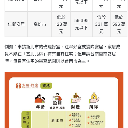
元以下
元
元
元
低於
低於
低於
59,395
仁武安居
高雄市
128 萬
331 萬
596 萬
元以下
元
元
元
例如：申請新北市的玫瑰好室、江翠好室或鶯陶安居，家庭成
員不能在「基北北桃」持有自有住宅；但申請台南開南安居
時，無自有住宅的審查範圍則以台南市為主。