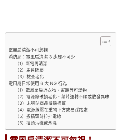
電風扇清潔不可忽視！
消防局：電風扇清潔 3 步驟不可少
（1）斷電再清潔
（2）馬達除塵
（3）檢查老化
電風扇日常使用 6 大 NG 行為
（1）電風扇靠近衣物、窗簾等可燃物
（2）電源線破損老化、葉片運轉不順或散發異味
（3）未張貼商品檢驗標籤
（4）電源線壓在重物下方或易踩踏處
（5）拔插頭時拉扯電線
（6）插頭污穢或潮濕