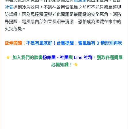
冷氣
達到冷房效果。不過在啟用電風扇之前可不能只擦扇葉與
防護網！因為馬達積塵與老化問題是最關鍵的安全死角。消防
局提醒，電風扇內部如果長期未清潔，恐怕成為潛藏在家中的
火災危機。
延伸閱讀：
不是有風就好！台電提醒：電風扇有 3 情形別再吹
加入我們的臉書
粉絲團、
社團
與
Line
社群
，獲取各種購屋
必備知識！