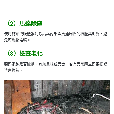
（2）馬達除塵
使用乾布或吸塵器清除扇葉內部與馬達周圍的積塵與毛髮，避
免可燃物堆積。
（3）檢查老化
觀察電線是否破損、有無異味或異音，若有異常應立即更換或
汰舊換新。