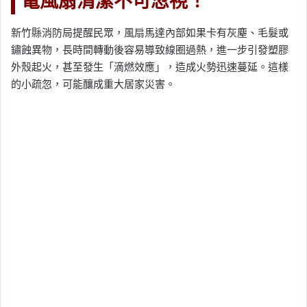
電風扇清潔不可忽視！
新竹縣消防局提醒民眾，風扇馬達內部如果卡有灰塵、毛髮或
鏽蝕異物，長時間轉動後容易導致線圈過熱，進一步引發塑膠
外殼起火，甚至發生「滴燃效應」，造成火勢迅速蔓延。這樣
的小疏忽，可能釀成重大居家災害。