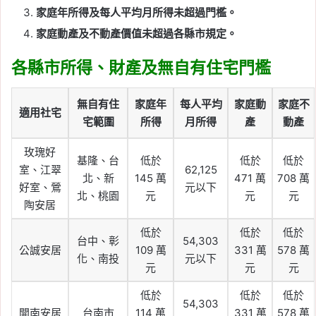
家庭年所得及每人平均月所得未超過門檻。
家庭動產及不動產價值未超過各縣市規定。
各縣市所得、財產及無自有住宅門檻
無自有住
家庭年
每人平均
家庭動
家庭不
適用社宅
宅範圍
所得
月所得
產
動產
玫瑰好
基隆、台
低於
低於
低於
室、江翠
62,125
北、新
145 萬
471 萬
708 萬
好室、鶯
元以下
北、桃園
元
元
元
陶安居
低於
低於
低於
台中、彰
54,303
公誠安居
109 萬
331 萬
578 萬
化、南投
元以下
元
元
元
低於
低於
低於
54,303
開南安居
台南市
114 萬
331 萬
578 萬