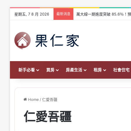
星期五, 7 8 月 2026
最新消息
萬大線一期進度突破 85.6％！預
新手必看
買房
房產生活
租房
社會住宅
Home
/
仁愛吾疆
仁愛吾疆