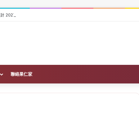
計 2027 年底完工，中正紀念堂到中和僅 14 分鐘
聯絡果仁家