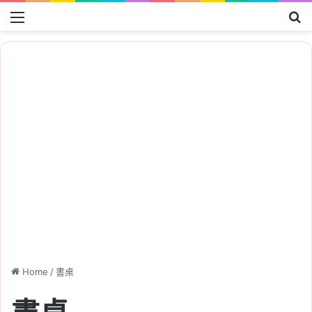
Menu
Se
Home
/
書桌