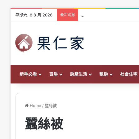
星期六, 8 8 月 2026
最新消息
青安 3.0 vs 青安 2.0 差
新手必看
買房
房產生活
租房
社會住宅
Home
/
蠶絲被
蠶絲被