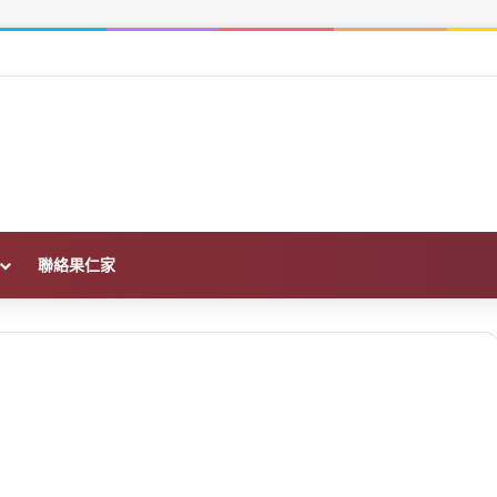
在哪？沿用、撤案重申請一次看
聯絡果仁家