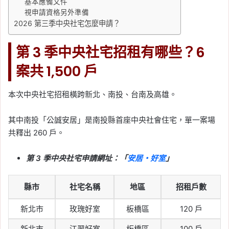
基本應備文件
視申請資格另外準備
2026 第三季中央社宅怎麼申請？
第 3 季中央社宅招租有哪些？6
案共 1,500 戶
本次中央社宅招租橫跨新北、南投、台南及高雄。
其中南投「公誠安居」是南投縣首座中央社會住宅，單一案場
共釋出 260 戶。
第 3 季中央社宅申請網址：「
安居・好室
」
縣市
社宅名稱
地區
招租戶數
新北市
玫瑰好室
板橋區
120 戶
新北市
江翠好室
板橋區
100 戶