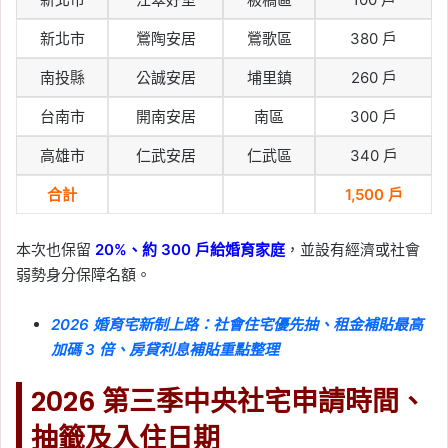
新北市
鶯陶安居
鶯歌區
380 戶
南投縣
公誠安居
埔里鎮
260 戶
台南市
開南安居
南區
300 戶
高雄市
仁武安居
仁武區
340 戶
合計
1,500 戶
本次也保留
20%、約 300 戶給婚育家庭
，並設有經濟或社會
弱勢身分保障名額。
2026 婚育宅新制上路：社會住宅優先抽、租金補貼最高
加碼 3 倍、房貸利息補貼重點整理
2026 第三季中央社宅申請時間、
抽籤及入住日期