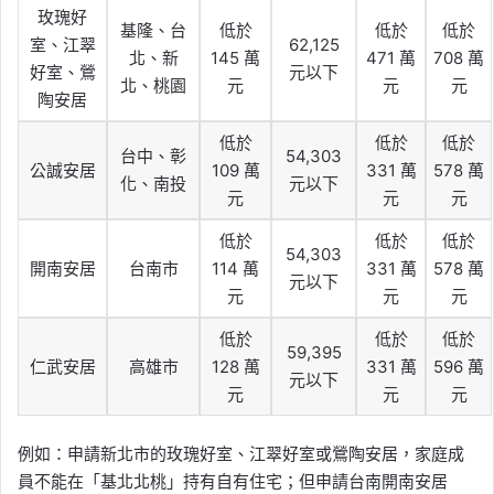
玫瑰好
基隆、台
低於
低於
低於
室、江翠
62,125
北、新
145 萬
471 萬
708 萬
好室、鶯
元以下
北、桃園
元
元
元
陶安居
低於
低於
低於
台中、彰
54,303
公誠安居
109 萬
331 萬
578 萬
化、南投
元以下
元
元
元
低於
低於
低於
54,303
開南安居
台南市
114 萬
331 萬
578 萬
元以下
元
元
元
低於
低於
低於
59,395
仁武安居
高雄市
128 萬
331 萬
596 萬
元以下
元
元
元
例如：申請新北市的玫瑰好室、江翠好室或鶯陶安居，家庭成
員不能在「基北北桃」持有自有住宅；但申請台南開南安居