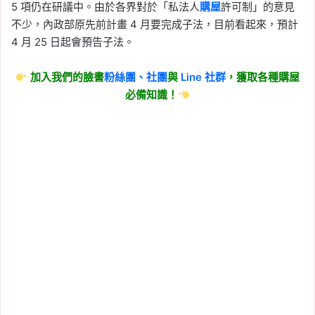
5 項仍在研議中。由於各界對於「私法人
購屋
許可制」的意見
不少，內政部原先前計畫 4 月要完成子法，目前看起來，預計
4 月 25 日起會預告子法。
加入我們的臉書
粉絲團、
社團
與
Line
社群
，獲取各種購屋
必備知識！