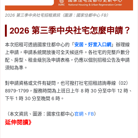
2026 第三季中央社宅招租資訊（圖源：國家住都中心 FB）
2026 第三季中央社宅怎麼申請？
本次招租可透過國家住都中心的「
安居・好室入口網
」辦理線
上申請，申請系統開放後可全天候送件。各社宅的完整戶數分
配、房型、租金級別及申請表格，仍應以個別招租公告及申請
須知為準。
對申請資格或文件有疑問，也可撥打社宅招租諮詢專線（02）
8979-1799，服務時間為上班日上午 8 時 30 分至中午 12 時、
下午 1 時 30 分至晚間 6 時。
（本文資訊、圖源：國家住都中心
官網
、
FB
）
延伸閱讀》