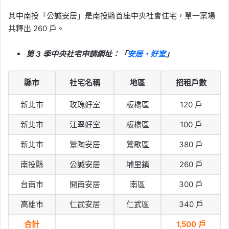
其中南投「公誠安居」是南投縣首座中央社會住宅，單一案場
共釋出 260 戶。
第 3 季中央社宅申請網址：「
安居・好室
」
縣市
社宅名稱
地區
招租戶數
新北市
玫瑰好室
板橋區
120 戶
新北市
江翠好室
板橋區
100 戶
新北市
鶯陶安居
鶯歌區
380 戶
南投縣
公誠安居
埔里鎮
260 戶
台南市
開南安居
南區
300 戶
高雄市
仁武安居
仁武區
340 戶
合計
1,500 戶