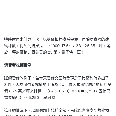
這時候再來計算一次，以總價扣掉找補金額，再除以實際的建
物坪數，得到的結果是：（1000-17.5）÷ 38＝25.85／坪，等
於一坪的價格比原先買的 25 萬，貴了快一萬！
消費者找補舉例
延續雪倫的例子，若今天雪倫交屋時發現房子比簽約時多出了
3 坪，因為消費者找補的上限為 2%，依照當初簽約時的每坪單
價 8.75 萬／坪來計算：（87,500 x 3）x 2%＝5,250，雪倫只
需要補給建商 5,250 元就可以。
這樣的情況下，以總價加上找補金額，再除以實際拿到的建物