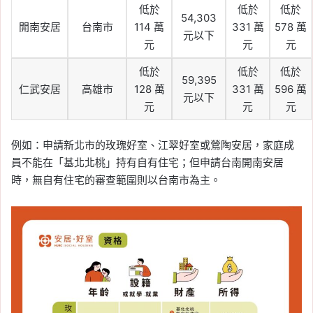
低於
低於
低於
54,303
開南安居
台南市
114 萬
331 萬
578 萬
元以下
元
元
元
低於
低於
低於
59,395
仁武安居
高雄市
128 萬
331 萬
596 萬
元以下
元
元
元
例如：申請新北市的玫瑰好室、江翠好室或鶯陶安居，家庭成
員不能在「基北北桃」持有自有住宅；但申請台南開南安居
時，無自有住宅的審查範圍則以台南市為主。