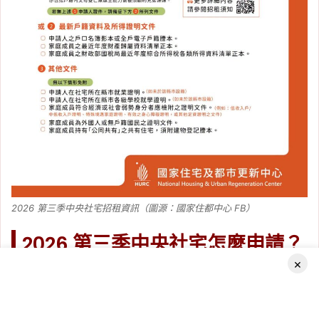
2026 第三季中央社宅招租資訊（圖源：國家住都中心 FB）
2026 第三季中央社宅怎麼申請？
×
本次招租可透過國家住都中心的「
安居・好室入口網
」辦理線
上申請，申請系統開放後可全天候送件。各社宅的完整戶數分
配、房型、租金級別及申請表格，仍應以個別招租公告及申請
Facebook