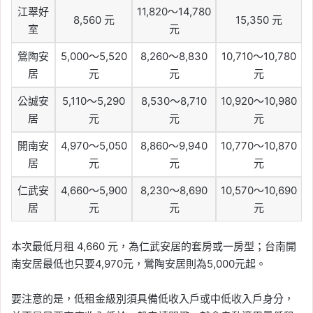
江翠好
11,820～14,780
8,560 元
15,350 元
室
元
鶯陶安
5,000～5,520
8,260～8,830
10,710～10,780
居
元
元
元
公誠安
5,110～5,290
8,530～8,710
10,920～10,980
居
元
元
元
開南安
4,970～5,050
8,860～9,940
10,770～10,870
居
元
元
元
仁武安
4,660～5,900
8,230～8,690
10,570～10,690
居
元
元
元
本次最低月租 4,660 元，為仁武安居的套房或一房型；台南開
南安居最低也只要4,970元，鶯陶安居則為5,000元起。
要注意的是，低租金級別須具備低收入戶或中低收入戶身分，