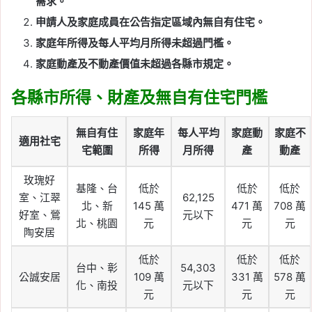
需求。
申請人及家庭成員在公告指定區域內無自有住宅。
家庭年所得及每人平均月所得未超過門檻。
家庭動產及不動產價值未超過各縣市規定。
各縣市所得、財產及無自有住宅門檻
無自有住
家庭年
每人平均
家庭動
家庭不
適用社宅
宅範圍
所得
月所得
產
動產
玫瑰好
基隆、台
低於
低於
低於
室、江翠
62,125
北、新
145 萬
471 萬
708 萬
好室、鶯
元以下
北、桃園
元
元
元
陶安居
低於
低於
低於
台中、彰
54,303
公誠安居
109 萬
331 萬
578 萬
化、南投
元以下
元
元
元