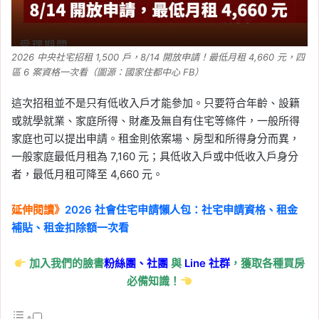
2026 中央社宅招租 1,500 戶，8/14 開放申請！最低月租 4,660 元，四
區 6 案資格一次看（圖源：國家住都中心 FB）
這次招租並不是只有低收入戶才能參加。只要符合年齡、設籍
或就學就業、家庭所得、財產及無自有住宅等條件，一般所得
家庭也可以提出申請。租金則依案場、房型和所得身分而異，
一般家庭最低月租為 7,160 元；具低收入戶或中低收入戶身分
者，最低月租可降至 4,660 元。
延伸閱讀》
2026 社會住宅申請懶人包：社宅申請資格、租金
補貼、租金扣除額一次看
加入我們的臉書
粉絲團、
社團
與
Line
社群
，獲取各種買房
必備知識！