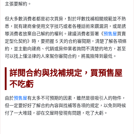
主張要解約。
但大多數消費者都是初次買房，對於坪數找補相關規範並不熟
悉，就有建商會使用文字技巧或者各種話術來鑽漏洞，或是誘
導消費者放棄自己解約的權利。建議消費者簽署《
預售屋
買賣
定型化契約》時，要把握 5 天的合約審閱期，清楚了解各項條
約，並主動向建商、代銷或房仲業者詢問不清楚的地方，甚至
可以找上懂法律的人來幫你審閱合約，將風險降到最低。
詳閱合約與找補規定，買預售屋
不吃虧
由於
預售屋
有太多不可預期的因素，雖然是很吸引人的物件，
但一定要好好了解合約內容與找補等各項的規定，以免到時候
付了一大堆錢，卻在交屋時發現有問題，吃了大虧。