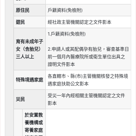
原住民
戶籍資料(免檢附)
遊民
經社政主管機關認定之文件影本
1.戶籍資料(免檢附)
育有未成年子
女（含胎兒）
2.申請人或其配偶孕有胎兒，審查基準日
三人以上
前一個月內醫療院所或衛生單位出具之
證明文件影本
各直轄市、縣(市)主管機關核發之特殊境
特殊境遇家庭
遇家庭扶助公文影本
受災一年內經相關主管機關認定之文件
災民
影本
於安置教
養機構或
寄養家庭