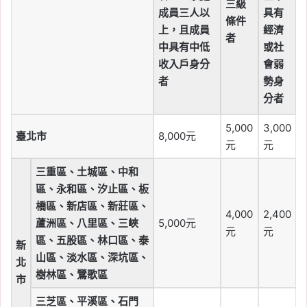
三級
成員三人以
具有
條件
上，且成員
經濟
者
中具有中低
或社
收入戶身分
會弱
者
勢身
分者
5,000
3,000
臺北市
8,000元
元
元
三重區、土城區、中和
區、永和區、汐止區、板
橋區、新店區、新莊區、
4,000
2,400
蘆洲區、八里區、三峽
5,000元
元
元
區、五股區、林口區、泰
新
山區、淡水區、深坑區、
北
樹林區、鶯歌區
市
三芝區、平溪區、石門