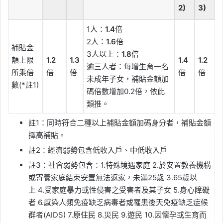
2)
3)
1人：
1.4
倍
2人：
1.6
倍
補貼金
3人以上：
1.8
倍
額上限
1.2
1.3
1.4
1.2
逾三人者：每增生育一名
所乘倍
倍
倍
倍
倍
未成年子女，補貼金額加
數(*註1)
碼倍數增加
0.2
倍，依此
類推。
註1：同時符合二種以上補貼金額加碼身分者，補貼金額
擇高補貼。
註2：經濟弱勢包含低收入戶、中低收入戶
註3：社會弱勢包含：1.特殊境遇家庭 2.於安置教養機構
或寄養家庭結束安置無法返家，未滿25歲 3.65歲以
上 4.受家庭暴力或性侵害之受害者及其子女 5.身心障礙
者 6.感染人類免疫缺乏病毒者或罹患後天免疫缺乏症候
群者(AIDS) 7.原住民 8.災民 9.遊民 10.因懷孕或生育而