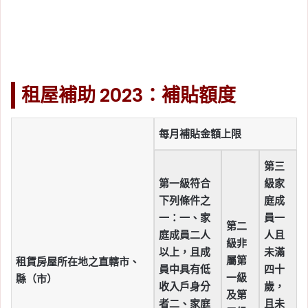
租屋補助 2023：補貼額度
每月補貼金額上限
第三
第一級
符合
級
家
下列條件之
庭成
一：
一、家
員一
第二
庭成員二人
人且
級
非
以上，且成
未滿
屬第
租賃房屋所在地之直轄市、
員中具有低
四十
一級
縣（市）
收入戶身分
歲，
及第
者
二、家庭
且未