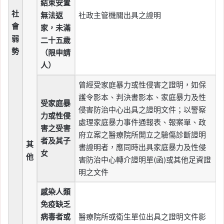
結束安置
社
無法返
社政主管機關出具之證明
會
家，未滿
弱
二十五歲
勢
（限申請
人）
曾經受家庭暴力或性侵害之證明，如保
護令影本、判決書影本、家庭暴力及性
受家庭暴
侵害防治中心出具之證明文件；以警察
力或性侵
處理家庭暴力事件通報表、報案單、政
害之受害
府立案之醫療院所開立之驗傷診斷證明
者及其子
其
書證明者，應同時出具家庭暴力及性侵
女
他
害防治中心轉介證明單(函)或其他足資證
明之文件
感染人類
免疫缺乏
病毒者或
醫療院所或衛生單位出具之證明文件影