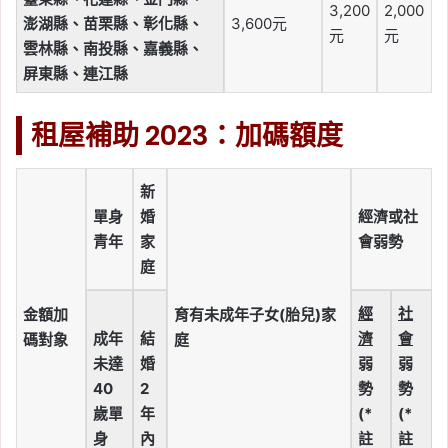
3,200
2,000
澎湖縣、苗栗縣、彰化縣、
3,600元
元
元
雲林縣、南投縣、嘉義縣、
屏東縣、連江縣
租屋補助 2023：加碼額度
新
單身
婚
經濟或社
青年
家
會弱勢
庭
經
社
金額加
育有未成年子女(胎兒)家
成年
結
濟
會
碼對象
庭
未達
婚
弱
弱
40
2
勢
勢
歲單
年
(*
(*
身
內
註
註