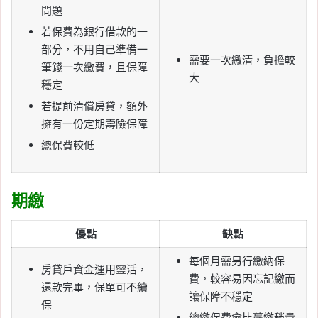
問題
若保費為銀行借款的一
部分，不用自己準備一
需要一次繳清，負擔較
筆錢一次繳費，且保障
大
穩定
若提前清償房貸，額外
擁有一份定期壽險保障
總保費較低
期繳
優點
缺點
每個月需另行繳納保
房貸戶資金運用靈活，
費，較容易因忘記繳而
還款完畢，保單可不續
讓保障不穩定
保
總繳保費會比躉繳稍貴