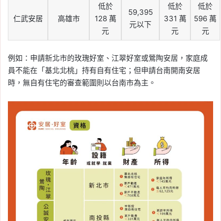
低於
低於
低於
59,395
仁武安居
高雄市
128 萬
331 萬
596 萬
元以下
元
元
元
例如：申請新北市的玫瑰好室、江翠好室或鶯陶安居，家庭成
員不能在「基北北桃」持有自有住宅；但申請台南開南安居
時，無自有住宅的審查範圍則以台南市為主。