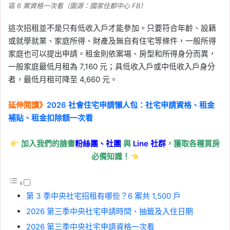
區 6 案資格一次看（圖源：國家住都中心 FB）
這次招租並不是只有低收入戶才能參加。只要符合年齡、設籍
或就學就業、家庭所得、財產及無自有住宅等條件，一般所得
家庭也可以提出申請。租金則依案場、房型和所得身分而異，
一般家庭最低月租為 7,160 元；具低收入戶或中低收入戶身分
者，最低月租可降至 4,660 元。
延伸閱讀》
2026 社會住宅申請懶人包：社宅申請資格、租金
補貼、租金扣除額一次看
加入我們的臉書
粉絲團、
社團
與
Line
社群
，獲取各種買房
必備知識！
第 3 季中央社宅招租有哪些？6 案共 1,500 戶
2026 第三季中央社宅申請時間、抽籤及入住日期
2026 第三季中央社宅申請資格一次看