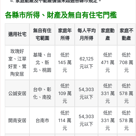
家庭動產及不動產價值未超過各縣市規定。
各縣市所得、財產及無自有住宅門檻
無自有住
家庭年
每人平均
家庭動
家庭不
適用社宅
宅範圍
所得
月所得
產
動產
玫瑰好
基隆、台
低於
低於
低於
室、江翠
62,125
北、新
145 萬
471 萬
708 萬
好室、鶯
元以下
北、桃園
元
元
元
陶安居
低於
低於
低於
台中、彰
54,303
公誠安居
109 萬
331 萬
578 萬
化、南投
元以下
元
元
元
低於
低於
低於
54,303
開南安居
台南市
114 萬
331 萬
578 萬
元以下
元
元
元