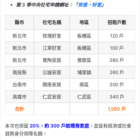
第 3 季中央社宅申請網址：「
安居・好室
」
縣市
社宅名稱
地區
招租戶數
新北市
玫瑰好室
板橋區
120 戶
新北市
江翠好室
板橋區
100 戶
新北市
鶯陶安居
鶯歌區
380 戶
南投縣
公誠安居
埔里鎮
260 戶
台南市
開南安居
南區
300 戶
高雄市
仁武安居
仁武區
340 戶
合計
1,500 戶
本次也保留
20%、約 300 戶給婚育家庭
，並設有經濟或社會
弱勢身分保障名額。