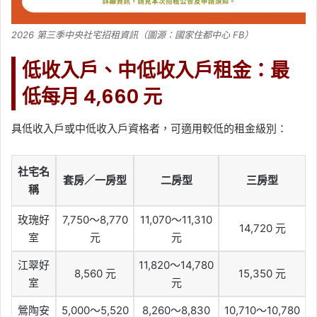
2026 第三季中央社宅招租資訊（圖源：國家住都中心 FB）
低收入戶、中低收入戶租金：最
低每月 4,660 元
具低收入戶或中低收入戶資格者，可適用較低的租金級別：
社宅名
套房／一房型
二房型
三房型
稱
玫瑰好
7,750～8,770
11,070～11,310
14,720 元
室
元
元
江翠好
11,820～14,780
8,560 元
15,350 元
室
元
鶯陶安
5,000～5,520
8,260～8,830
10,710～10,780