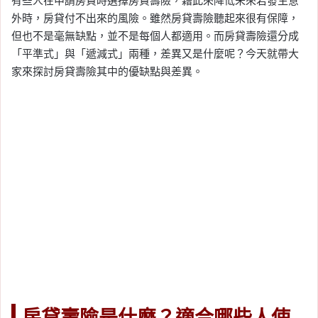
有些人在申請房貸時選擇房貸壽險，藉此來降低未來若發生意
外時，房貸付不出來的風險。雖然房貸壽險聽起來很有保障，
但也不是毫無缺點，並不是每個人都適用。而房貸壽險還分成
「平準式」與「遞減式」兩種，差異又是什麼呢？今天就帶大
家來探討房貸壽險其中的優缺點與差異。
房貸壽險是什麼？適合哪些人使