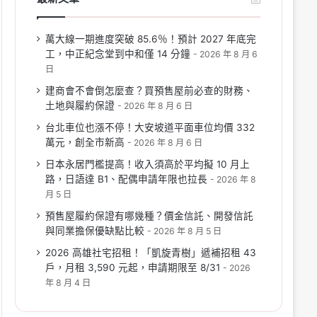
萬大線一期進度突破 85.6％！預計 2027 年底完
工，中正紀念堂到中和僅 14 分鐘
2026 年 8 月 6
日
建商會不會倒怎麼查？買預售屋前必查的財務、
土地與履約保證
2026 年 8 月 6 日
台北車位也漲不停！大安坡道平面車位均價 332
萬元，創全市新高
2026 年 8 月 6 日
日本永居門檻提高！收入須高於平均擬 10 月上
路，日語達 B1、配偶申請年限也拉長
2026 年 8
月 5 日
預售屋履約保證有哪幾種？價金信託、開發信託
與同業擔保優缺點比較
2026 年 8 月 5 日
2026 高雄社宅招租！「凱旋青樹」遞補招租 43
戶，月租 3,590 元起，申請期限至 8/31
2026
年 8 月 4 日