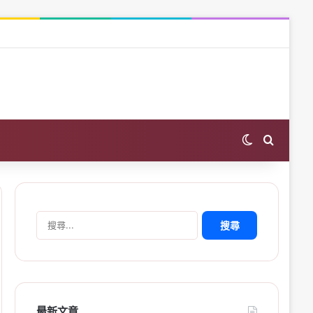
Switch skin
Search 
搜
尋
關
鍵
字:
最新文章