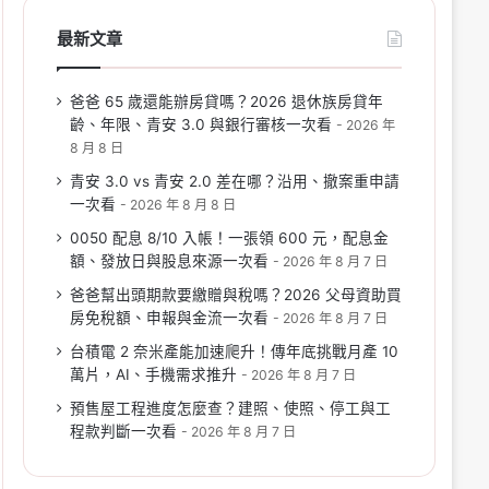
最新文章
爸爸 65 歲還能辦房貸嗎？2026 退休族房貸年
齡、年限、青安 3.0 與銀行審核一次看
2026 年
8 月 8 日
青安 3.0 vs 青安 2.0 差在哪？沿用、撤案重申請
一次看
2026 年 8 月 8 日
0050 配息 8/10 入帳！一張領 600 元，配息金
額、發放日與股息來源一次看
2026 年 8 月 7 日
爸爸幫出頭期款要繳贈與稅嗎？2026 父母資助買
房免稅額、申報與金流一次看
2026 年 8 月 7 日
台積電 2 奈米產能加速爬升！傳年底挑戰月產 10
萬片，AI、手機需求推升
2026 年 8 月 7 日
預售屋工程進度怎麼查？建照、使照、停工與工
程款判斷一次看
2026 年 8 月 7 日