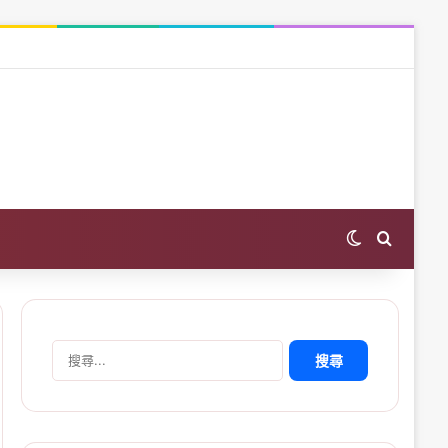
Switch skin
Search 
搜
尋
關
鍵
字: