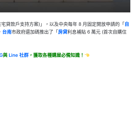
用住宅貸款戶支持方案)」，以及中央每年 8 月固定開放申請的「
自
，
台南
市政府還加碼推出了「
房貸
利息補貼 6 萬元 (首次自購住
IG
與
Line
社群
，獲取各種購屋必備知識！