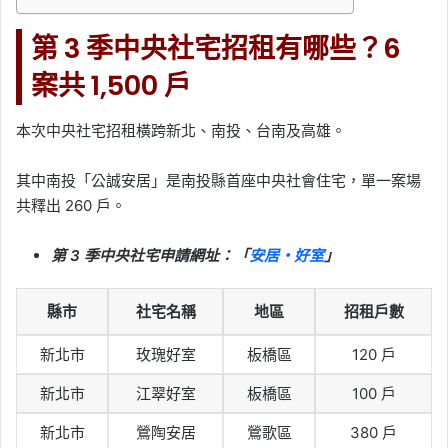
第 3 季中央社宅招租有哪些？6
案共 1,500 戶
本次中央社宅招租橫跨新北、南投、台南及高雄。
其中南投「公誠安居」是南投縣首座中央社會住宅，單一案場
共釋出 260 戶。
第 3 季中央社宅申請網址：「
安居・好室
」
縣市
社宅名稱
地區
招租戶數
新北市
玫瑰好室
板橋區
120 戶
新北市
江翠好室
板橋區
100 戶
新北市
鶯陶安居
鶯歌區
380 戶