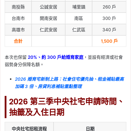
南投縣
公誠安居
埔里鎮
260 戶
台南市
開南安居
南區
300 戶
高雄市
仁武安居
仁武區
340 戶
合計
1,500 戶
本次也保留
20%、約 300 戶給婚育家庭
，並設有經濟或社會
弱勢身分保障名額。
2026 婚育宅新制上路：社會住宅優先抽、租金補貼最高
加碼 3 倍、房貸利息補貼重點整理
2026 第三季中央社宅申請時間、
抽籤及入住日期
中央社宅招租流程
日期