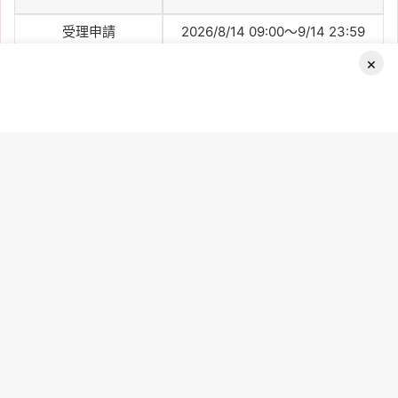
受理申請
2026/8/14 09:00～9/14 23:59
×
寄發審查結果
預計 2026/11/27 起陸續寄發
公開抽籤及公告結果
2026/12/16
Facebook
選屋及簽約
依書面通知日期辦理
起租首日
2027/3/1
B
社會住宅採資格審查後公開抽籤，並不是越早申請中籤率越
t
高。民眾只要在截止前完成申請、確認資料正確並備齊文件即
可。
t
b