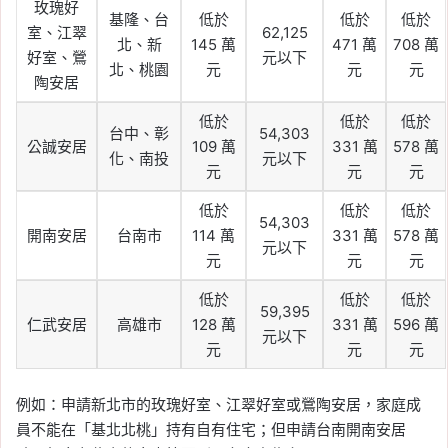
玫瑰好
基隆、台
低於
低於
低於
室、江翠
62,125
北、新
145 萬
471 萬
708 萬
好室、鶯
元以下
北、桃園
元
元
元
陶安居
低於
低於
低於
台中、彰
54,303
公誠安居
109 萬
331 萬
578 萬
化、南投
元以下
元
元
元
低於
低於
低於
54,303
開南安居
台南市
114 萬
331 萬
578 萬
元以下
元
元
元
低於
低於
低於
59,395
仁武安居
高雄市
128 萬
331 萬
596 萬
元以下
元
元
元
例如：申請新北市的玫瑰好室、江翠好室或鶯陶安居，家庭成
員不能在「基北北桃」持有自有住宅；但申請台南開南安居