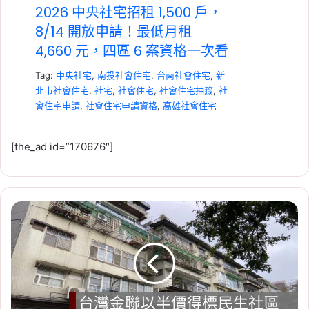
2026 中央社宅招租 1,500 戶，
8/14 開放申請！最低月租
4,660 元，四區 6 案資格一次看
Tag:
中央社宅
,
南投社會住宅
,
台南社會住宅
,
新
北市社會住宅
,
社宅
,
社會住宅
,
社會住宅抽籤
,
社
會住宅申請
,
社會住宅申請資格
,
高雄社會住宅
[the_ad id=”170676″]
台
2026-07-23
灣
租賃專法修法急轉彎！3 年租
金
期、續約漲租上限暫緩，最新重
聯
以
點一次看
市
Tag:
房東
,
社會住宅
,
租屋
,
租屋族
,
租屋注意事
價
半