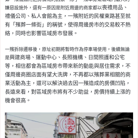
喪禮用品、
嫌惡設施外，還有一原因是附近周邊的商家都以
禮儀公司、私人會館為主，一殯附近的
民權東路甚至就
有「殯葬一條街」的稱號，使得周邊房市的交易較不熱
絡，同時也
影響區域房市發展。
一殯拆除遷移後，原址初期將暫時作為停車場使用，後續無論
興建商場、運動中心、長照機構、日間照護和公宅
是
等，相信都會為區域房市帶來新的動能與居住需求，
不
僅周邊商圈店面有望大洗牌，不再都以殯葬業相關的商
業活動為主，還可以解決過去因一殯造成的房價凹陷，
長遠來看，對區域房市將有不少助益，房價持續上漲的
機會很高。