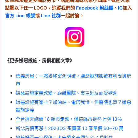
如果想知道更多關於房市、話題新聞或居家小知識，歡迎大家
點擊以下任一 LOGO。追蹤我們的
Facebook 粉絲團
、
IG
加入
官方 Line 帳號
或
Line 社群
一起討論。
《更多嫌惡設施、房價相關文章》
信義房屋：一殯遷移案漸明確，嫌惡設施搬離有利周邊房
市
嫌惡設施定義改變，距離醫院、市場近反而受歡迎
嫌惡設施有哪些？加油站、電塔我懂，但醫院也算？嫌惡
設施定義
全台透天總價 16 縣市走跌，僅這縣市逆勢上漲 13％
新北房價再漲！2023Q3 蛋黃區 10 區單價 60~70 萬
地段好不一定保值！大安遠企商圈名宅 7 戶賠售