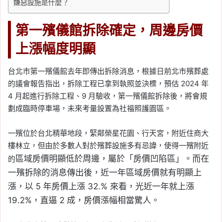
嫌惡設施是什麼？
第一殯儀館拆除確定，周邊房價
上漲幅度明顯
台北市第一殯儀館去年即傳出拆除消息，根據日前北市殯葬處
的議會報告指出，拆除工程已拿到執照並決標，預估 2024 年
4 月起進行拆除工程、9 月驗收，第一殯儀館拆除後，將會規
劃成臨時停車場，未來考量設置為社福照護園區。
一殯位於台北精華地段，緊鄰榮星花園、行天宮，附近住商大
樓林立，但由於多數人對於殯葬設施多有忌諱，使得一殯附近
區域房價明顯低於周邊，屬於
「房價凹陷區」。而在
的
一殯拆除的消息傳出後，
近一年區域房價就有明顯上
漲，以 5 年房價上漲 32.% 來看，光近一年就上漲
19.2%，直逼 2 成，房價漲幅相當驚人。