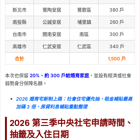
新北市
鶯陶安居
鶯歌區
380 戶
南投縣
公誠安居
埔里鎮
260 戶
台南市
開南安居
南區
300 戶
高雄市
仁武安居
仁武區
340 戶
合計
1,500 戶
本次也保留
20%、約 300 戶給婚育家庭
，並設有經濟或社會
弱勢身分保障名額。
2026 婚育宅新制上路：社會住宅優先抽、租金補貼最高
加碼 3 倍、房貸利息補貼重點整理
2026 第三季中央社宅申請時間、
抽籤及入住日期