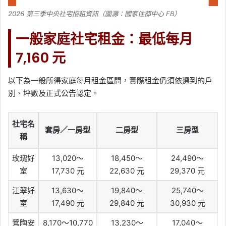
2026 第三季中央社宅招租資訊（圖源：國家住都中心 FB）
一般家庭社宅租金：最低每月
7,160 元
以下為一般所得家庭每月租金區間，實際租金仍須依選到的戶
別、坪數及正式公告認定。
社宅名
套房／一房型
二房型
三房型
稱
玫瑰好
13,020～
18,450～
24,490～
室
17,730 元
22,630 元
29,370 元
江翠好
13,630～
19,840～
25,740～
室
17,490 元
29,840 元
30,930 元
鶯陶安
8,170～10,770
13,230～
17,040～