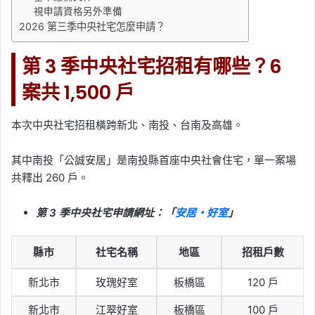
視申請資格另外準備
2026 第三季中央社宅怎麼申請？
第 3 季中央社宅招租有哪些？6
案共 1,500 戶
本次中央社宅招租橫跨新北、南投、台南及高雄。
其中南投「公誠安居」是南投縣首座中央社會住宅，單一案場
共釋出 260 戶。
第 3 季中央社宅申請網址：「
安居・好室
」
縣市
社宅名稱
地區
招租戶數
新北市
玫瑰好室
板橋區
120 戶
新北市
江翠好室
板橋區
100 戶