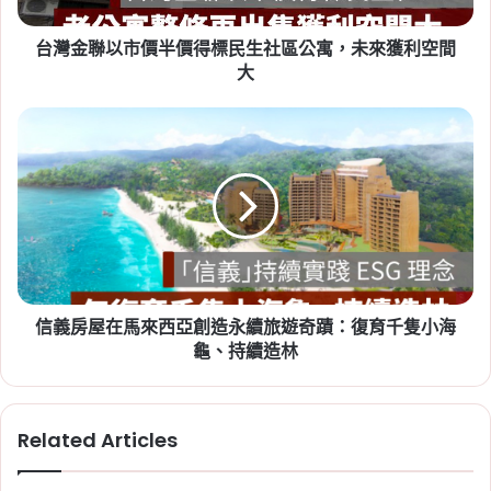
項
,
租屋糾紛
,
租屋補助
,
租屋補助申請
,
租屋補助
價
資格
台灣金聯以市價半價得標民生社區公寓，未來獲利空間
得
標
大
民
生
信
社
義
區
房
公
屋
2026-07-20
寓，
在
新竹人注意！竹科旁將新增 838
未
馬
戶社宅，「金城安居」預計
來
來
獲
西
2029 年完工
利
亞
空
信義房屋在馬來西亞創造永續旅遊奇蹟：復育千隻小海
Tag:
新竹
,
新竹市
,
新竹縣
,
社會住宅
,
社會住宅
創
間
造
龜、持續造林
進度
,
竹科
大
永
續
旅
Related Articles
遊
奇
蹟：