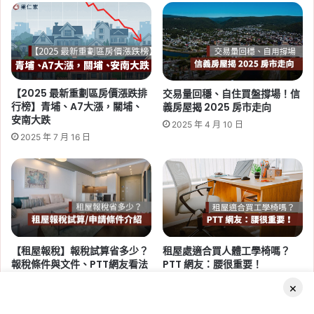
復
2026-06-29
育
桃園社會住宅續租租金 2026：
千
蘆竹一號、平鎮一號、八德三號
隻
小
社宅分 3 年緩漲
海
【2025 最新重劃區房價漲跌排
交易量回穩、自住買盤撐場！信
龜、
Tag:
桃園
,
桃園社宅基地
,
桃園社宅懶人包
,
桃園
行榜】青埔、A7大漲，關埔、
義房屋揭 2025 房市走向
持
社宅戶數
,
桃園社會住宅
,
桃園租屋
,
社會住宅
,
社
安南大跌
2025 年 4 月 10 日
續
會住宅申請
2025 年 7 月 16 日
造
林
2026-06-16
【租屋報稅】報稅試算省多少？
租屋處適合買人體工學椅嗎？
桃園航空城 2 大社會住宅啟
報稅條件與文件、PTT網友看法
PTT 網友：腰很重要！
動！橫埔、誠聖近 1800 戶招
整理
2023 年 12 月 13 日
×
標，預計 2030 年完工
2023 年 5 月 3 日
Facebook