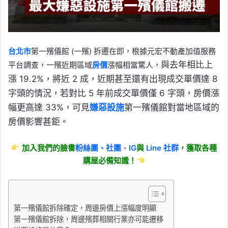
台北市
第一殯儀館 (一殯) 拆遷在即，根據元宏不動產加值服務
與去年相比上
平台調查，一殯近期區域
房價
漲幅相當驚人，
漲 19.2%，將近 2 成，近期甚至還有出現
成交單價達 8
字頭的情況，若對比 5 年前成交單價僅 6 字頭，房價漲
幅更高達 33%，可見
嫌惡設施
第一殯儀館對當地區域的
房價影響甚鉅。
加入我們的臉書
粉絲團、
社團
、
IG
與
Line
社群
，獲取各種
購屋必備知識！
第一殯儀館拆除確定，周邊房價上漲幅度明顯
第一殯儀館拆除，周邊殯葬相關行業亦可能遷移