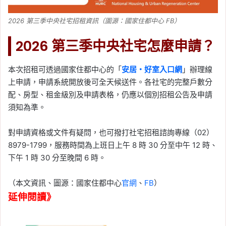
2026 第三季中央社宅招租資訊（圖源：國家住都中心 FB）
2026 第三季中央社宅怎麼申請？
本次招租可透過國家住都中心的「
安居・好室入口網
」辦理線
上申請，申請系統開放後可全天候送件。各社宅的完整戶數分
配、房型、租金級別及申請表格，仍應以個別招租公告及申請
須知為準。
對申請資格或文件有疑問，也可撥打社宅招租諮詢專線（02）
8979-1799，服務時間為上班日上午 8 時 30 分至中午 12 時、
下午 1 時 30 分至晚間 6 時。
（本文資訊、圖源：國家住都中心
官網
、
FB
）
延伸閱讀》