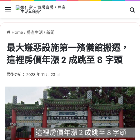
Menu
Se
Home
/
房產生活
/
新聞
最大嫌惡設施第一殯儀館搬遷，
這裡房價年漲 2 成跳至 8 字頭
最後更新： 2023 年 11 月 23 日