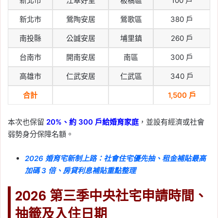
新北市
江翠好室
板橋區
100 戶
新北市
鶯陶安居
鶯歌區
380 戶
南投縣
公誠安居
埔里鎮
260 戶
台南市
開南安居
南區
300 戶
高雄市
仁武安居
仁武區
340 戶
合計
1,500 戶
本次也保留
20%、約 300 戶給婚育家庭
，並設有經濟或社會
弱勢身分保障名額。
2026 婚育宅新制上路：社會住宅優先抽、租金補貼最高
加碼 3 倍、房貸利息補貼重點整理
2026 第三季中央社宅申請時間、
抽籤及入住日期