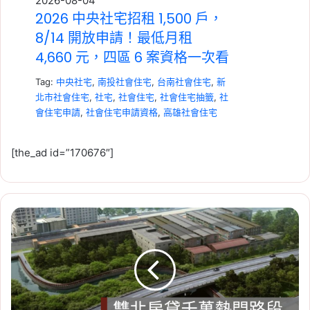
2026-08-04
2026 中央社宅招租 1,500 戶，
8/14 開放申請！最低月租
4,660 元，四區 6 案資格一次看
Tag:
中央社宅
,
南投社會住宅
,
台南社會住宅
,
新
北市社會住宅
,
社宅
,
社會住宅
,
社會住宅抽籤
,
社
會住宅申請
,
社會住宅申請資格
,
高雄社會住宅
[the_ad id=”170676″]
信
2026-07-23
義
租賃專法修法急轉彎！3 年租
房
期、續約漲租上限暫緩，最新重
屋：
雙
點一次看
北
Tag:
房東
,
社會住宅
,
租屋
,
租屋族
,
租屋注意事
房