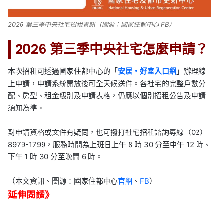
2026 第三季中央社宅招租資訊（圖源：國家住都中心 FB）
2026 第三季中央社宅怎麼申請？
本次招租可透過國家住都中心的「
安居・好室入口網
」辦理線
上申請，申請系統開放後可全天候送件。各社宅的完整戶數分
配、房型、租金級別及申請表格，仍應以個別招租公告及申請
須知為準。
對申請資格或文件有疑問，也可撥打社宅招租諮詢專線（02）
8979-1799，服務時間為上班日上午 8 時 30 分至中午 12 時、
下午 1 時 30 分至晚間 6 時。
（本文資訊、圖源：國家住都中心
官網
、
FB
）
延伸閱讀》