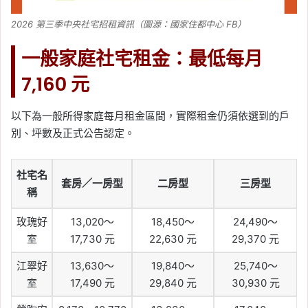
2026 第三季中央社宅招租資訊（圖源：國家住都中心 FB）
一般家庭社宅租金：最低每月
7,160 元
以下為一般所得家庭每月租金區間，實際租金仍須依選到的戶
別、坪數及正式公告認定。
社宅名
套房／一房型
二房型
三房型
稱
玫瑰好
13,020～
18,450～
24,490～
室
17,730 元
22,630 元
29,370 元
江翠好
13,630～
19,840～
25,740～
室
17,490 元
29,840 元
30,930 元