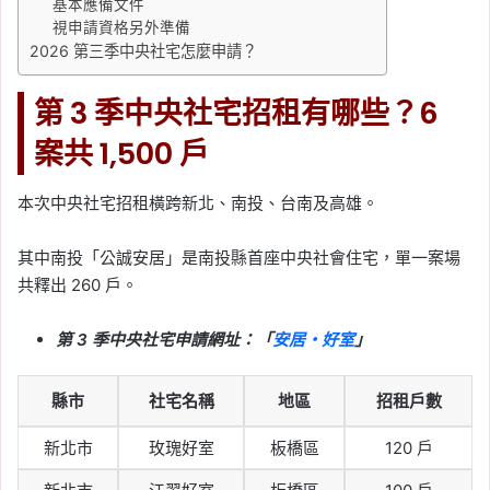
基本應備文件
視申請資格另外準備
2026 第三季中央社宅怎麼申請？
第 3 季中央社宅招租有哪些？6
案共 1,500 戶
本次中央社宅招租橫跨新北、南投、台南及高雄。
其中南投「公誠安居」是南投縣首座中央社會住宅，單一案場
共釋出 260 戶。
第 3 季中央社宅申請網址：「
安居・好室
」
縣市
社宅名稱
地區
招租戶數
新北市
玫瑰好室
板橋區
120 戶