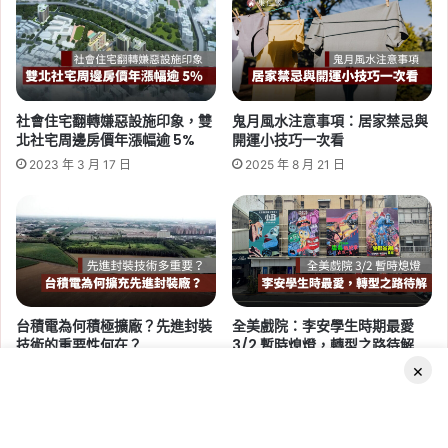
址
交
2026-06-29
通、
桃園社會住宅續租租金 2026：
座
蘆竹一號、平鎮一號、八德三號
位
圖
社宅分 3 年緩漲
社會住宅翻轉嫌惡設施印象，雙
鬼月風水注意事項：居家禁忌與
一
北社宅周邊房價年漲幅逾 5%
開運小技巧一次看
次
Tag:
桃園
,
桃園社宅基地
,
桃園社宅懶人包
,
桃園
2023 年 3 月 17 日
2025 年 8 月 21 日
看
社宅戶數
,
桃園社會住宅
,
桃園租屋
,
社會住宅
,
社
會住宅申請
台積電為何積極擴廠？先進封裝
全美戲院：李安學生時期最愛
技術的重要性何在？
3/2 暫時熄燈，轉型之路待解
2026-06-16
×
2024 年 3 月 22 日
2025 年 2 月 24 日
桃園航空城 2 大社會住宅啟
動！橫埔、誠聖近 1800 戶招
標，預計 2030 年完工
Facebook