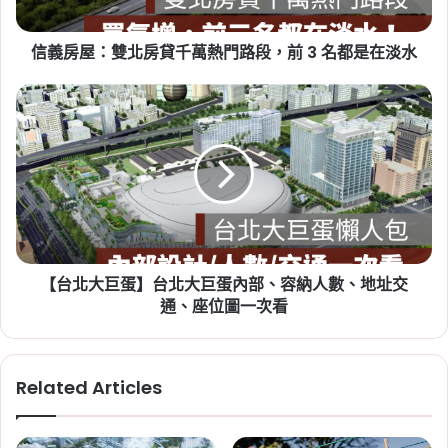
貸
項
,
租屋糾紛
,
租屋補助
,
租屋補助申請
,
租屋補助
千
資格
信義房屋：雙北房貸千萬熱門路段，前 3 名都是在淡水
萬
熱
門
【台
路
北
段，
大
前
巨
3
蛋】
2026-07-20
名
台
新竹人注意！竹科旁將新增 838
都
北
戶社宅，「金城安居」預計
是
大
在
巨
2029 年完工
淡
【台北大巨蛋】台北大巨蛋內部、容納人數、地址交
蛋
水
內
通、座位圖一次看
Tag:
新竹
,
新竹市
,
新竹縣
,
社會住宅
,
社會住宅
部、
進度
,
竹科
容
納
Related Articles
人
數、
地