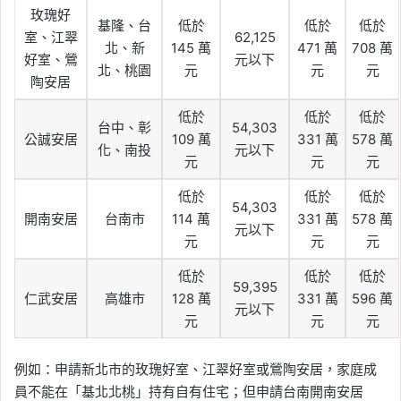
玫瑰好
基隆、台
低於
低於
低於
室、江翠
62,125
北、新
145 萬
471 萬
708 萬
好室、鶯
元以下
北、桃園
元
元
元
陶安居
低於
低於
低於
台中、彰
54,303
公誠安居
109 萬
331 萬
578 萬
化、南投
元以下
元
元
元
低於
低於
低於
54,303
開南安居
台南市
114 萬
331 萬
578 萬
元以下
元
元
元
低於
低於
低於
59,395
仁武安居
高雄市
128 萬
331 萬
596 萬
元以下
元
元
元
例如：申請新北市的玫瑰好室、江翠好室或鶯陶安居，家庭成
員不能在「基北北桃」持有自有住宅；但申請台南開南安居