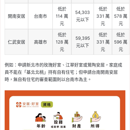
低於
低於
低於
54,303
開南安居
台南市
114 萬
331 萬
578 萬
元以下
元
元
元
低於
低於
低於
59,395
仁武安居
高雄市
128 萬
331 萬
596 萬
元以下
元
元
元
例如：申請新北市的玫瑰好室、江翠好室或鶯陶安居，家庭成
員不能在「基北北桃」持有自有住宅；但申請台南開南安居
時，無自有住宅的審查範圍則以台南市為主。