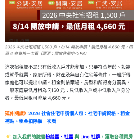
2026 中央社宅招租 1,500 戶，8/14 開放申請！最低月租 4,660 元，四
區 6 案資格一次看（圖源：國家住都中心 FB）
這次招租並不是只有低收入戶才能參加。只要符合年齡、設籍
或就學就業、家庭所得、財產及無自有住宅等條件，一般所得
家庭也可以提出申請。租金則依案場、房型和所得身分而異，
一般家庭最低月租為 7,160 元；具低收入戶或中低收入戶身分
者，最低月租可降至 4,660 元。
延伸閱讀》
2026 社會住宅申請懶人包：社宅申請資格、租金
補貼、租金扣除額一次看
加入我們的臉書
粉絲團、
社團
與
Line
社群
，獲取各種買房