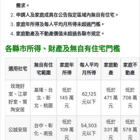
需求。
申請人及家庭成員在公告指定區域內無自有住宅。
家庭年所得及每人平均月所得未超過門檻。
家庭動產及不動產價值未超過各縣市規定。
各縣市所得、財產及無自有住宅門檻
無自有住
家庭年
每人平均
家庭動
家庭不
適用社宅
宅範圍
所得
月所得
產
動產
玫瑰好
基隆、台
低於
低於
低於
室、江翠
62,125
北、新
145 萬
471 萬
708 萬
好室、鶯
元以下
北、桃園
元
元
元
陶安居
低於
低於
低於
台中、彰
54,303
公誠安居
109 萬
331 萬
578 萬
化、南投
元以下
元
元
元