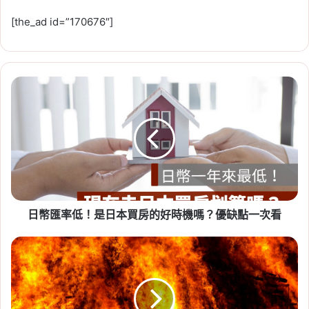
[the_ad id=”170676″]
日
2026-07-23
幣
租賃專法修法急轉彎！3 年租
匯
期、續約漲租上限暫緩，最新重
率
低！
點一次看
是
Tag:
房東
,
社會住宅
,
租屋
,
租屋族
,
租屋注意事
日
本
項
,
租屋糾紛
,
租屋補助
,
租屋補助申請
,
租屋補助
買
資格
日幣匯率低！是日本買房的好時機嗎？優缺點一次看
房
的
好
4/29
時
西
機
門
嗎？
町
優
熊
2026-07-20