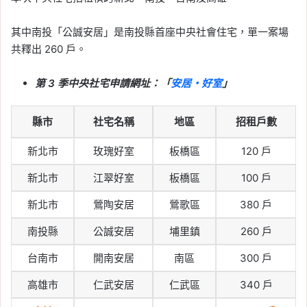
其中南投「公誠安居」是南投縣首座中央社會住宅，單一案場
共釋出 260 戶。
第 3 季中央社宅申請網址：「
安居・好室
」
縣市
社宅名稱
地區
招租戶數
新北市
玫瑰好室
板橋區
120 戶
新北市
江翠好室
板橋區
100 戶
新北市
鶯陶安居
鶯歌區
380 戶
南投縣
公誠安居
埔里鎮
260 戶
台南市
開南安居
南區
300 戶
高雄市
仁武安居
仁武區
340 戶