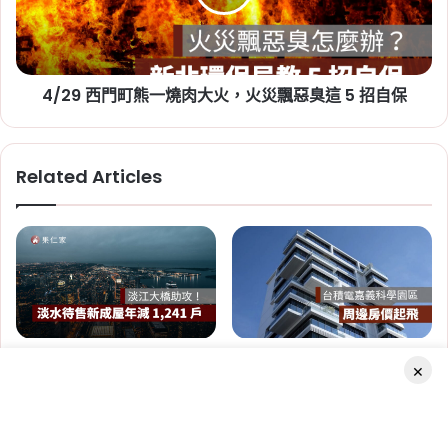
缺
一
新竹人注意！竹科旁將新增 838
點
燒
戶社宅，「金城安居」預計
一
肉
次
大
2029 年完工
看
4/29 西門町熊一燒肉大火，火災飄惡臭這 5 招自保
火，
火
Tag:
新竹
,
新竹市
,
新竹縣
,
社會住宅
,
社會住宅
災
進度
,
竹科
飄
Related Articles
惡
臭
這
5
招
自
2026-06-29
保
桃園社會住宅續租租金 2026：
蘆竹一號、平鎮一號、八德三號
台積電嘉義科學園區未進駐 朴
淡江大橋助攻！淡水待售新成屋
×
社宅分 3 年緩漲
子市房價先起飛
年減 1,241 戶
2024 年 5 月 22 日
2025 年 9 月 14 日
Tag:
桃園
,
桃園社宅基地
,
桃園社宅懶人包
,
桃園
社宅戶數
,
桃園社會住宅
,
桃園租屋
,
社會住宅
,
社
Facebook