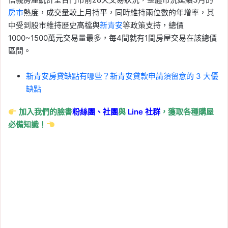
房市
熱度，成交量較上月持平，同時維持兩位數的年增率，其
中受到股市維持歷史高檔與
新青安
等政策支持，總價
1000~1500萬元交易量最多，每4間就有1間房屋交易在該總價
區間。
新青安房貸缺點有哪些？新青安貸款申請須留意的 3 大優
缺點
加入我們的臉書
粉絲團、
社團
與
Line
社群
，獲取各種購屋
必備知識！