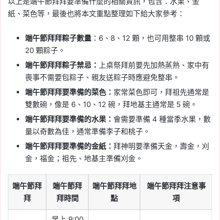
以上是端午節拜拜要準備什麼的相關資訊，包含：水果、金
紙、菜色等，最後也將本文重點整理如下給大家參考：
端午節拜拜粽子數量
：6、8、12 顆，也可用整串 10 顆或
20 顆粽子。
端午節拜拜粽子禁忌：
上桌祭拜前要先加熱蒸熟、家中有
喪事不需要包粽子、親友送粽子時應避免整串。
端午節拜拜要準備的菜色：
家常菜色即可，拜祖先通常是
雙數碗，像是 6、10、12 碗，拜地基主通常是 5 碗。
端午節拜拜要準備的水果：
會需要準備 4 種當季水果，數
量以奇數為佳，通常準備李子和桃子。
端午節拜拜要準備的金紙：
拜神明要準備天金，壽金，刈
金，福金；祖先、地基主準備刈金。
端午節拜
端午節拜
端午節拜拜地
端午節拜拜注意事
拜
拜時間
點
項
早上 9:00