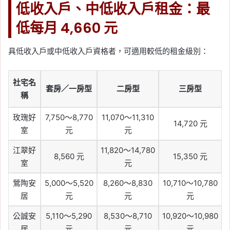
低收入戶、中低收入戶租金：最
低每月 4,660 元
具低收入戶或中低收入戶資格者，可適用較低的租金級別：
社宅名
套房／一房型
二房型
三房型
稱
玫瑰好
7,750～8,770
11,070～11,310
14,720 元
室
元
元
江翠好
11,820～14,780
8,560 元
15,350 元
室
元
鶯陶安
5,000～5,520
8,260～8,830
10,710～10,780
居
元
元
元
公誠安
5,110～5,290
8,530～8,710
10,920～10,980
居
元
元
元