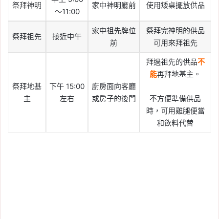
祭拜神明
家中神明廳前
使用矮桌擺放供品
～11:00
家中祖先牌位
祭拜完神明的供品
祭拜祖先
接近中午
前
可用來拜祖先
拜過祖先的供品
不
能
再拜地基主。
祭拜地基
下午 15:00
廚房面向客廳
主
左右
或房子的後門
不方便準備供品
時，可用雞腿便當
和飲料代替