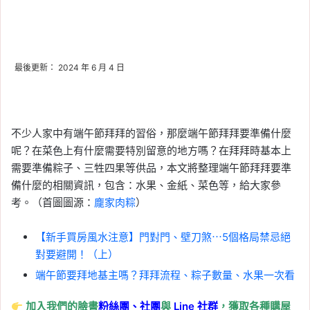
最後更新： 2024 年 6 月 4 日
不少人家中有端午節拜拜的習俗，那麼端午節拜拜要準備什麼
呢？在菜色上有什麼需要特別留意的地方嗎？在拜拜時基本上
需要準備粽子、三牲四果等供品，本文將整理端午節拜拜要準
備什麼的相關資訊，包含：水果、金紙、菜色等，給大家參
考。（首圖圖源：
龐家肉粽
）
【新手買房風水注意】門對門、壁刀煞⋯5個格局禁忌絕
對要避開！（上）
端午節要拜地基主嗎？拜拜流程、粽子數量、水果一次看
加入我們的臉書
粉絲團、
社團
與
Line
社群
，獲取各種購屋