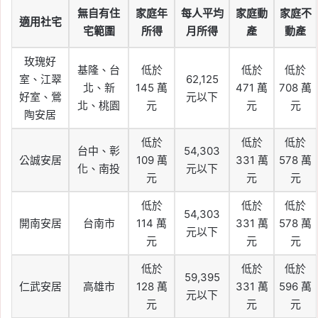
無自有住
家庭年
每人平均
家庭動
家庭不
適用社宅
宅範圍
所得
月所得
產
動產
玫瑰好
基隆、台
低於
低於
低於
室、江翠
62,125
北、新
145 萬
471 萬
708 萬
好室、鶯
元以下
北、桃園
元
元
元
陶安居
低於
低於
低於
台中、彰
54,303
公誠安居
109 萬
331 萬
578 萬
化、南投
元以下
元
元
元
低於
低於
低於
54,303
開南安居
台南市
114 萬
331 萬
578 萬
元以下
元
元
元
低於
低於
低於
59,395
仁武安居
高雄市
128 萬
331 萬
596 萬
元以下
元
元
元