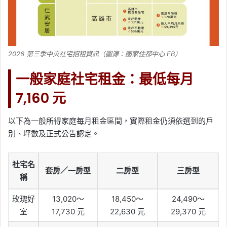
2026 第三季中央社宅招租資訊（圖源：國家住都中心 FB）
一般家庭社宅租金：最低每月
7,160 元
以下為一般所得家庭每月租金區間，實際租金仍須依選到的戶
別、坪數及正式公告認定。
社宅名
套房／一房型
二房型
三房型
稱
玫瑰好
13,020～
18,450～
24,490～
室
17,730 元
22,630 元
29,370 元