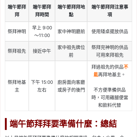
端午節拜
端午節拜
端午節拜拜地
端午節拜拜注意事
拜
拜時間
點
項
早上 9:00
祭拜神明
家中神明廳前
使用矮桌擺放供品
～11:00
家中祖先牌位
祭拜完神明的供品
祭拜祖先
接近中午
前
可用來拜祖先
拜過祖先的供品
不
能
再拜地基主。
祭拜地基
下午 15:00
廚房面向客廳
主
左右
或房子的後門
不方便準備供品
時，可用雞腿便當
和飲料代替
端午節拜拜要準備什麼：總結