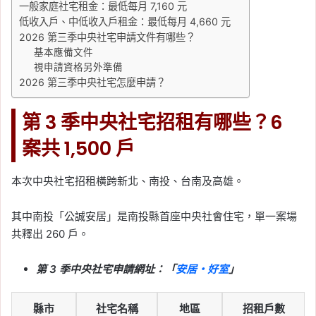
一般家庭社宅租金：最低每月 7,160 元
低收入戶、中低收入戶租金：最低每月 4,660 元
2026 第三季中央社宅申請文件有哪些？
基本應備文件
視申請資格另外準備
2026 第三季中央社宅怎麼申請？
第 3 季中央社宅招租有哪些？6
案共 1,500 戶
本次中央社宅招租橫跨新北、南投、台南及高雄。
其中南投「公誠安居」是南投縣首座中央社會住宅，單一案場
共釋出 260 戶。
第 3 季中央社宅申請網址：「
安居・好室
」
縣市
社宅名稱
地區
招租戶數