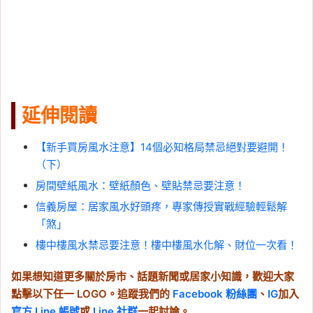
延伸閱讀
【新手買房風水注意】14個必知格局禁忌絕對要避開！
（下）
房間壁紙風水：壁紙顏色、壁貼禁忌要注意！
信義房屋：居家風水好頭疼，專家傳授實戰經驗輕鬆解
「煞」
樓中樓風水禁忌要注意！樓中樓風水化解、財位一次看！
如果想知道更多關於房市、話題新聞或居家小知識，歡迎大家
點擊以下任一 LOGO。追蹤我們的
Facebook 粉絲團
、
IG
加入
官方 Line 帳號
或
Line 社群
一起討論。