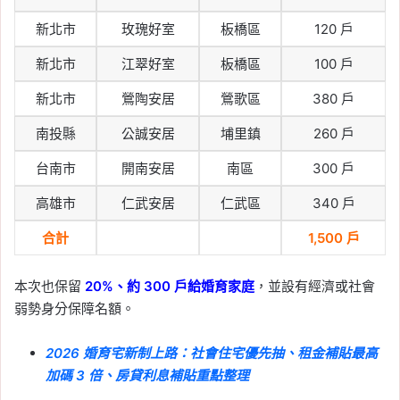
新北市
玫瑰好室
板橋區
120 戶
新北市
江翠好室
板橋區
100 戶
新北市
鶯陶安居
鶯歌區
380 戶
南投縣
公誠安居
埔里鎮
260 戶
台南市
開南安居
南區
300 戶
高雄市
仁武安居
仁武區
340 戶
合計
1,500 戶
本次也保留
20%、約 300 戶給婚育家庭
，並設有經濟或社會
弱勢身分保障名額。
2026 婚育宅新制上路：社會住宅優先抽、租金補貼最高
加碼 3 倍、房貸利息補貼重點整理