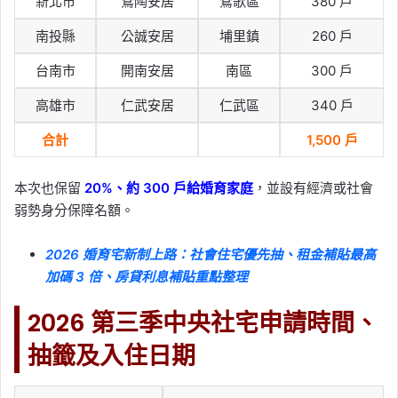
新北市
鶯陶安居
鶯歌區
380 戶
南投縣
公誠安居
埔里鎮
260 戶
台南市
開南安居
南區
300 戶
高雄市
仁武安居
仁武區
340 戶
合計
1,500 戶
本次也保留
20%、約 300 戶給婚育家庭
，並設有經濟或社會
弱勢身分保障名額。
2026 婚育宅新制上路：社會住宅優先抽、租金補貼最高
加碼 3 倍、房貸利息補貼重點整理
2026 第三季中央社宅申請時間、
抽籤及入住日期