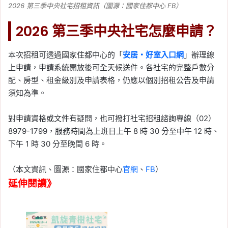
2026 第三季中央社宅招租資訊（圖源：國家住都中心 FB）
2026 第三季中央社宅怎麼申請？
本次招租可透過國家住都中心的「
安居・好室入口網
」辦理線
上申請，申請系統開放後可全天候送件。各社宅的完整戶數分
配、房型、租金級別及申請表格，仍應以個別招租公告及申請
須知為準。
對申請資格或文件有疑問，也可撥打社宅招租諮詢專線（02）
8979-1799，服務時間為上班日上午 8 時 30 分至中午 12 時、
下午 1 時 30 分至晚間 6 時。
（本文資訊、圖源：國家住都中心
官網
、
FB
）
延伸閱讀》