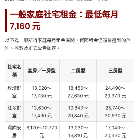
一般家庭社宅租金：最低每月
7,160 元
以下為一般所得家庭每月租金區間，實際租金仍須依選到的戶
別、坪數及正式公告認定。
社宅名
套房／一房型
二房型
三房型
稱
玫瑰好
13,020～
18,450～
24,490～
室
17,730 元
22,630 元
29,370 元
江翠好
13,630～
19,840～
25,740～
室
17,490 元
29,840 元
30,930 元
鶯陶安
8,170～10,770
13,230～
17,040～
居
元
16,810 元
20,330 元