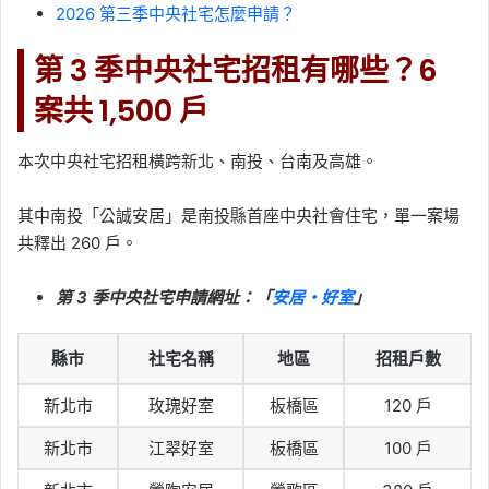
2026 第三季中央社宅怎麼申請？
第 3 季中央社宅招租有哪些？6
案共 1,500 戶
本次中央社宅招租橫跨新北、南投、台南及高雄。
其中南投「公誠安居」是南投縣首座中央社會住宅，單一案場
共釋出 260 戶。
第 3 季中央社宅申請網址：「
安居・好室
」
縣市
社宅名稱
地區
招租戶數
新北市
玫瑰好室
板橋區
120 戶
新北市
江翠好室
板橋區
100 戶