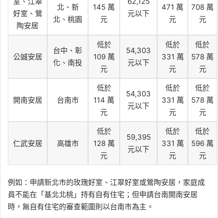
室、江翠
62,125
北、新
145 萬
471 萬
708 萬
好室、鶯
元以下
北、桃園
元
元
元
陶安居
低於
低於
低於
台中、彰
54,303
公誠安居
109 萬
331 萬
578 萬
化、南投
元以下
元
元
元
低於
低於
低於
54,303
開南安居
台南市
114 萬
331 萬
578 萬
元以下
元
元
元
低於
低於
低於
59,395
仁武安居
高雄市
128 萬
331 萬
596 萬
元以下
元
元
元
例如：申請新北市的玫瑰好室、江翠好室或鶯陶安居，家庭成
員不能在「基北北桃」持有自有住宅；但申請台南開南安居
時，無自有住宅的審查範圍則以台南市為主。