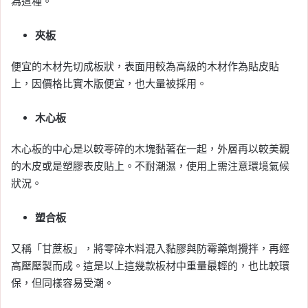
為這種。
夾板
便宜的木材先切成板狀，表面用較為高級的木材作為貼皮貼
上，因價格比實木版便宜，也大量被採用。
木心板
木心板的中心是以較零碎的木塊黏著在一起，外層再以較美觀
的木皮或是塑膠表皮貼上。不耐潮濕，使用上需注意環境氣候
狀況。
塑合板
又稱「甘蔗板」，將零碎木料混入黏膠與防霉藥劑攪拌，再經
高壓壓製而成。這是以上這幾款板材中重量最輕的，也比較環
保，但同樣容易受潮。