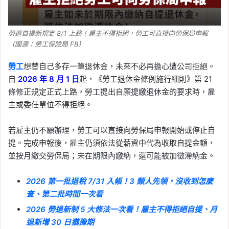
勞退自提新規定 8/1 上路！雇主不得拒絕，勞工可直接向勞保局申報
（圖源：勞工保險局 FB）
勞工
想替自己多存一筆退休金，未來不必再擔心遭公司拒絕。
自
2026 年 8 月 1 日
起，《勞工退休金條例施行細則》第 21
條修正規定正式上路，勞工提出自願提繳退休金的要求時，雇
主或委任單位不得拒絕。
若雇主仍不願辦理，勞工可以直接向勞保局申報開始或停止自
提。完成申報後，雇主仍須依法從薪資中代為收取自提金額，
並按月繳交勞保局；未在期限內繳納，還可能被加徵滯納金。
2026 第一批退稅 7/31 入帳！3 類人先領，沒收到怎麼
查、第二批時間一次看
2026 勞退新制 5 大修法一次看！雇主不得拒絕自提、月
退新增 30 日猶豫期