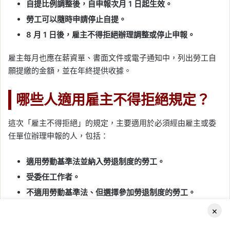
自提比例調整後，自申報次月 1 日起生效。
勞工可以隨時申請停止自提。
8 月 1 日後，雇主不得拒絕辦理調整或停止申報。
雇主每月也應在薪資單、書面文件或電子通知中，列出勞工自
願提繳的金額，並在年終提供收據。
哪些人適用雇主不得拒絕規定？
這次「雇主不得拒絕」的規定，主要適用於必須經由雇主或委
任單位辦理申報的人，包括：
適用勞動基準法並納入勞退制度的勞工。
受委任工作者。
不適用勞動基準法、但選擇參加勞退制度的勞工。
×
實際從事勞動的雇主、自營作業者也能自願提繳退休金，但因
申報及繳費方式不同，不屬於一般勞工遭雇主拒絕辦理的情
Facebook