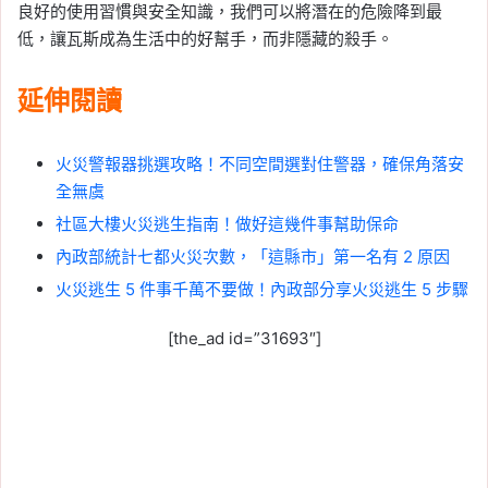
良好的使用習慣與安全知識，我們可以將潛在的危險降到最
低，讓瓦斯成為生活中的好幫手，而非隱藏的殺手。
延伸閱讀
火災警報器挑選攻略！不同空間選對住警器，確保角落安
全無虞
社區大樓火災逃生指南！做好這幾件事幫助保命
內政部統計七都火災次數，「這縣市」第一名有 2 原因
火災逃生 5 件事千萬不要做！內政部分享火災逃生 5 步驟
[the_ad id=”31693″]