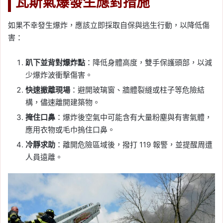
瓦斯氣爆發生應對措施
如果不幸發生爆炸，應該立即採取自保與逃生行動，以降低傷
害：
趴下並背對爆炸點
：降低身體高度，雙手保護頭部，以減
少爆炸波衝擊傷害。
快速撤離現場
：避開玻璃窗、牆體裂縫或柱子等危險結
構，儘速離開建築物。
掩住口鼻
：爆炸後空氣中可能含有大量粉塵與有害氣體，
應用衣物或毛巾摀住口鼻。
冷靜求助
：離開危險區域後，撥打 119 報警，並提醒周遭
人員遠離。