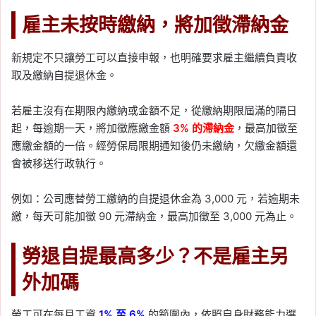
雇主未按時繳納，將加徵滯納金
新規定不只讓勞工可以直接申報，也明確要求雇主繼續負責收
取及繳納自提退休金。
若雇主沒有在期限內繳納或金額不足，從繳納期限屆滿的隔日
起，每逾期一天，將加徵應繳金額
3% 的滯納金
，最高加徵至
應繳金額的一倍。經勞保局限期通知後仍未繳納，欠繳金額還
會被移送行政執行。
例如：公司應替勞工繳納的自提退休金為 3,000 元，若逾期未
繳，每天可能加徵 90 元滯納金，最高加徵至 3,000 元為止。
勞退自提最高多少？不是雇主另
外加碼
勞工可在每月工資
1% 至 6%
的範圍內，依照自身財務能力選