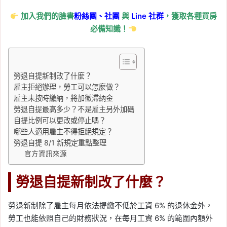
加入我們的臉書
粉絲團、
社團
與
Line
社群
，獲取各種買房
必備知識！
勞退自提新制改了什麼？
雇主拒絕辦理，勞工可以怎麼做？
雇主未按時繳納，將加徵滯納金
勞退自提最高多少？不是雇主另外加碼
自提比例可以更改或停止嗎？
哪些人適用雇主不得拒絕規定？
勞退自提 8/1 新規定重點整理
官方資訊來源
勞退自提新制改了什麼？
勞退新制除了雇主每月依法提繳不低於工資 6% 的退休金外，
勞工也能依照自己的財務狀況，在每月工資 6% 的範圍內額外