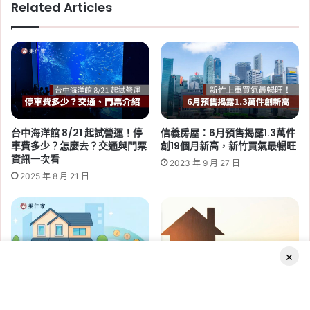
Related Articles
類
地
火
險
增
保
2026-06-29
障
桃園社會住宅續租租金 2026：
蘆竹一號、平鎮一號、八德三號
台中海洋館 8/21 起試營運！停
信義房屋：6月預售揭露1.3萬件
社宅分 3 年緩漲
車費多少？怎麼去？交通與門票
創19個月新高，新竹買氣最暢旺
資訊一次看
2023 年 9 月 27 日
Tag:
桃園
,
桃園社宅基地
,
桃園社宅懶人包
,
桃園
2025 年 8 月 21 日
社宅戶數
,
桃園社會住宅
,
桃園租屋
,
社會住宅
,
社
會住宅申請
×
房地合一稅重購退稅 2026 最新
在竹科年薪 120 萬也難買房？新
懶人包：條件、試算、申請流程
竹房價凹陷區在這！
2026-06-16
Facebook