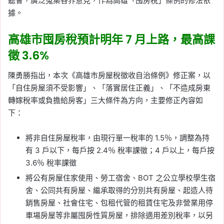
聽會，廣泛蒐集各界意見，作為高雄「囤房稅」條例的修法依
據。
高雄市囤房稅預計明年 7 月上路，最高課
徵 3.6%
陳勇勝指出，本次《高雄市房屋稅徵收自治條例》修正案，以
「自住房屋須不受影響」、「落實居住正義」、「不造成房東
轉嫁稅率或負擔給房客」三大條件為方向，主要修正內容如
下：
將非自住房屋稅率，由現行單一稅率的 1.5％，調整為持
有 3 戶以下，每戶按 2.4％ 稅率課徵；4 戶以上，每戶按
3.6％ 稅率課徵
將公有房屋住家使用、勞工宿舍、BOT 之公立學校學生宿
舍、公同共有房屋、繼承取得的分別共有房屋、起造人待
銷售房屋、社會住宅、包租代管的租賃住宅及非營業用停
車場房屋等非屬囤房性質房屋，排除適用差別稅率，以另