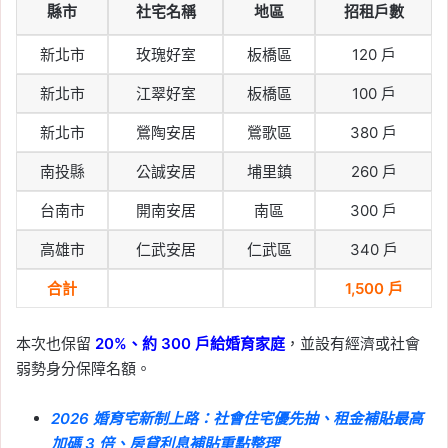
縣市
社宅名稱
地區
招租戶數
新北市
玫瑰好室
板橋區
120 戶
新北市
江翠好室
板橋區
100 戶
新北市
鶯陶安居
鶯歌區
380 戶
南投縣
公誠安居
埔里鎮
260 戶
台南市
開南安居
南區
300 戶
高雄市
仁武安居
仁武區
340 戶
合計
1,500 戶
本次也保留
20%、約 300 戶給婚育家庭
，並設有經濟或社會
弱勢身分保障名額。
2026 婚育宅新制上路：社會住宅優先抽、租金補貼最高
加碼 3 倍、房貸利息補貼重點整理