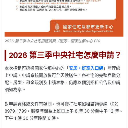
2026 第三季中央社宅招租資訊（圖源：國家住都中心 FB）
2026 第三季中央社宅怎麼申請？
本次招租可透過國家住都中心的「
安居・好室入口網
」辦理線
上申請，申請系統開放後可全天候送件。各社宅的完整戶數分
配、房型、租金級別及申請表格，仍應以個別招租公告及申請
須知為準。
對申請資格或文件有疑問，也可撥打社宅招租諮詢專線（02）
8979-1799，服務時間為上班日上午 8 時 30 分至中午 12 時、
下午 1 時 30 分至晚間 6 時。