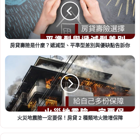
期、續約漲租上限暫緩，最新重
險
是
點一次看
什
Tag:
房東
,
社會住宅
,
租屋
,
租屋族
,
租屋注意事
麼？
遞
項
,
租屋糾紛
,
租屋補助
,
租屋補助申請
,
租屋補助
減
資格
房貸壽險是什麼？遞減型、平準型差別與優缺點告訴你
型、
平
準
火
型
災
差
地
別
震
與
險
2026-07-20
優
一
新竹人注意！竹科旁將新增 838
缺
定
戶社宅，「金城安居」預計
點
要
告
保！
2029 年完工
訴
火災地震險一定要保！房貸 2 種類地火險增保障
房
你
貸
Tag:
新竹
,
新竹市
,
新竹縣
,
社會住宅
,
社會住宅
2
進度
,
竹科
種