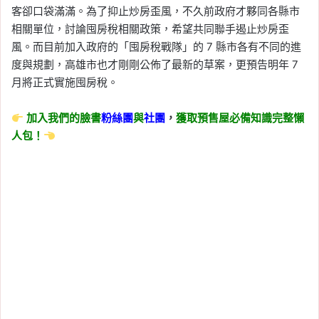
客卻口袋滿滿。為了抑止炒房歪風，不久前政府才夥同各縣市
相關單位，討論囤房稅相關政策，希望共同聯手遏止炒房歪
風。而目前加入政府的「囤房稅戰隊」的 7 縣市各有不同的進
度與規劃，高雄市也才剛剛公佈了最新的草案，更預告明年 7
月將正式實施囤房稅。
加入我們的臉書
粉絲團
與
社團
，
獲取預售屋必備知識完整懶
人包！