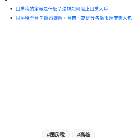
囤房稅的定義是什麼？法規如何阻止囤房大戶
囤房稅全台 7 縣市響應，台南、高雄等各縣市進度懶人包
囤房稅
高雄