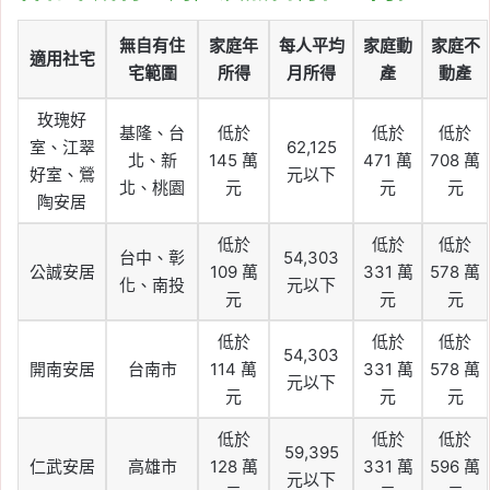
無自有住
家庭年
每人平均
家庭動
家庭不
適用社宅
宅範圍
所得
月所得
產
動產
玫瑰好
基隆、台
低於
低於
低於
室、江翠
62,125
北、新
145 萬
471 萬
708 萬
好室、鶯
元以下
北、桃園
元
元
元
陶安居
低於
低於
低於
台中、彰
54,303
公誠安居
109 萬
331 萬
578 萬
化、南投
元以下
元
元
元
低於
低於
低於
54,303
開南安居
台南市
114 萬
331 萬
578 萬
元以下
元
元
元
低於
低於
低於
59,395
仁武安居
高雄市
128 萬
331 萬
596 萬
元以下