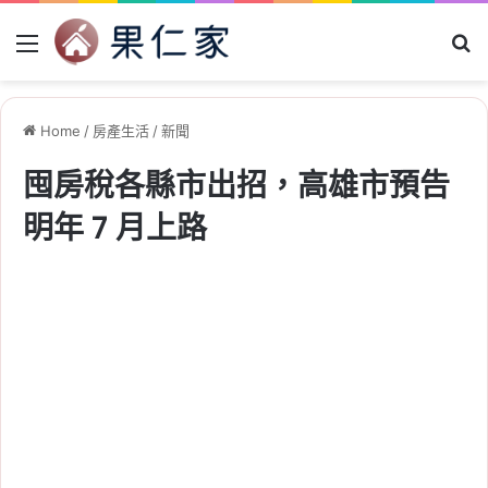
Menu
Se
Home
/
房產生活
/
新聞
囤房稅各縣市出招，高雄市預告
明年 7 月上路