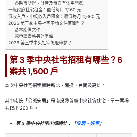
各縣市所得、財產及無自有住宅門檻
一般家庭社宅租金：最低每月 7,160 元
低收入戶、中低收入戶租金：最低每月 4,660 元
2026 第三季中央社宅申請文件有哪些？
基本應備文件
視申請資格另外準備
2026 第三季中央社宅怎麼申請？
第 3 季中央社宅招租有哪些？6
案共 1,500 戶
本次中央社宅招租橫跨新北、南投、台南及高雄。
其中南投「公誠安居」是南投縣首座中央社會住宅，單一案場
共釋出 260 戶。
第 3 季中央社宅申請網址：「
安居・好室
」