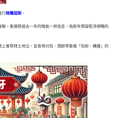
備
進行
除舊迎新
。
春聯，象徵將過去一年的晦氣一併送走，為新年預留乾淨順暢的
統上會祭拜土地公，並食用刈包、潤餅等象徵「包財、轉運」的