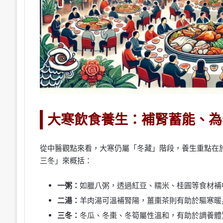
大寒飲食養生：補腎蓄能、為
從中醫觀點來看，大寒仍屬「冬藏」階段，養生重點在
三冬」來概括：
一粥：
如臘八粥，透過紅豆、糯米、桂圓等食材補
二湯：
羊肉湯可溫補腎陽，薑棗茶則有助於驅寒暖
三冬：
冬瓜、冬棗、冬筍屬性溫和，有助於調養體