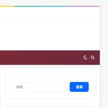
Switch skin
Search 
搜
尋
關
鍵
字: