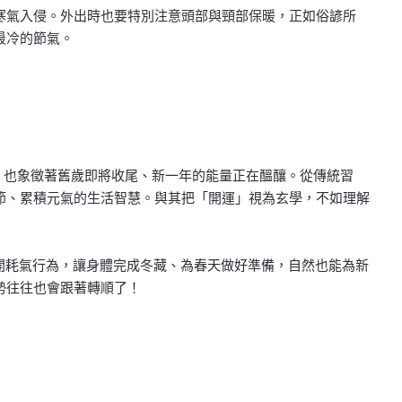
寒氣入侵。外出時也要特別注意頭部與頸部保暖，正如俗諺所
最冷的節氣。
刻，也象徵著舊歲即將收尾、新一年的能量正在醞釀。從傳統習
節、累積元氣的生活智慧。與其把「開運」視為玄學，不如理解
避開耗氣行為，讓身體完成冬藏、為春天做好準備，自然也能為新
勢往往也會跟著轉順了！