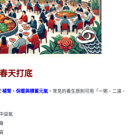
春天打底
於
補腎、保暖與積蓄元氣
。常見的養生原則可用「一粥、二湯、
中益氣
身
質