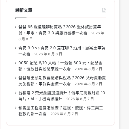
最新文章
爸爸 65 歲還能辦房貸嗎？2026 退休族房貸年
齡、年限、青安 3.0 與銀行審核一次看
2026 年
8 月 8 日
青安 3.0 vs 青安 2.0 差在哪？沿用、撤案重申請
一次看
2026 年 8 月 8 日
0050 配息 8/10 入帳！一張領 600 元，配息金
額、發放日與股息來源一次看
2026 年 8 月 7 日
爸爸幫出頭期款要繳贈與稅嗎？2026 父母資助買
房免稅額、申報與金流一次看
2026 年 8 月 7 日
台積電 2 奈米產能加速爬升！傳年底挑戰月產 10
萬片，AI、手機需求推升
2026 年 8 月 7 日
預售屋工程進度怎麼查？建照、使照、停工與工
程款判斷一次看
2026 年 8 月 7 日