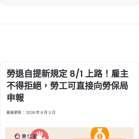
規劃
2026-08-04
包租代管龍頭兆基爆財務
爭議！房東與房客現在該
怎麼辦？
Tag:
兆基事件
, 
包租代管
, 
包租代管優缺
點
, 
社宅
2026-08-03
勞退自提新規定 8/1 上路！雇主
日圓匯率急升！美日聯手
干預、日銀升息訊號升
不得拒絕，勞工可直接向勞保局
溫，換 10 萬日圓成本多近
申報
千元
Tag:
匯率
, 
台幣
, 
台幣升值影響
, 
日圓
, 
最後更新： 2026 年 8 月 3 日
日本
2026-08-03
2026 日本央行經濟展望