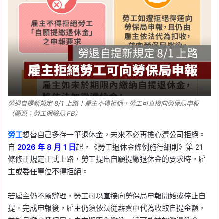
報告：通膨恐再破 2%！
日圓會漲嗎？赴日旅遊、
日股影響整理
Tag:
匯率
, 
台幣
, 
央行
, 
央行利率
, 
央行
升息
, 
央行降息
, 
日圓
, 
日本
, 
日本央行
2026-08-03
2026 勞退新制 5 大修法
一次看！雇主不得拒絕自
勞退自提新規定 8/1 上路！雇主不得拒絕，勞工可直接向勞保局申報
提、月退新增 30 日猶豫
（圖源：勞工保險局 FB）
期
勞工
想替自己多存一筆退休金，未來不必再擔心遭公司拒絕。
自
2026 年 8 月 1 日
起，《勞工退休金條例施行細則》第 21
Tag:
勞保
, 
勞動部
, 
勞工
, 
勞退
, 
退休金
規劃
條修正規定正式上路，勞工提出自願提繳退休金的要求時，雇
主或委任單位不得拒絕。
2026-08-03
8/3～8/9 中油油價不
若雇主仍不願辦理，勞工可以直接向勞保局申報開始或停止自
漲！95 無鉛維持 32 元，
提。完成申報後，雇主仍須依法從薪資中代為收取自提金額，
8/10、8/13 中油 Pay 暫