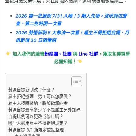
並按月繳交勞保局；未在期限內繳納，還可能被加徵滯納金。
停使用
Tag:
油價
2026 第一批退稅 7/31 入帳！3 類人先領，沒收到怎麼
2026-08-03
查、第二批時間一次看
同業連帶擔保是什麼？建
2026 勞退新制 5 大修法一次看！雇主不得拒絕自提、月
商倒閉誰接手、可以退款
退新增 30 日猶豫期
嗎
加入我們的臉書
粉絲團、
社團
與
Line
社群
，獲取各種買房
Tag:
同業連帶擔保
, 
建商倒閉
, 
擔保建
必備知識！
商
, 
續建交屋
, 
預售屋停工
, 
預售屋履約
保證
, 
預售屋糾紛
, 
預售屋買賣契約
2026-08-02
勞退自提新規定 8/1 上
勞退自提新制改了什麼？
路！雇主不得拒絕，勞工
雇主拒絕辦理，勞工可以怎麼做？
雇主未按時繳納，將加徵滯納金
可直接向勞保局申報
勞退自提最高多少？不是雇主另外加碼
自提比例可以更改或停止嗎？
Tag:
勞保
, 
勞動部
, 
勞工
, 
勞退
, 
退休金
哪些人適用雇主不得拒絕規定？
規劃
勞退自提 8/1 新規定重點整理
2026-08-02