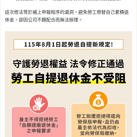
路，超商、超市與外帶餐
點適用
這次修法等於補上申報程序的漏洞，避免勞工想替自己累積退
休金，卻因公司不願配合而無法辦理。
Tag:
日圓
, 
日本
, 
日本央行
2026-08-01
預售屋建商倒閉怎麼辦？
停工、解約、退款與履約
保證處理方式一次看
Tag:
不良建商
, 
履約保證
, 
建商倒閉
2026-08-01
2026 八月新制懶人包：
青安 3.0 和勞退新制上
路、學貸降息，7 項八月
新規一次看
Tag:
勞退分紅
, 
新制
, 
新青安
, 
青安3.0
2026-07-31
2026 退稅查詢怎麼查？