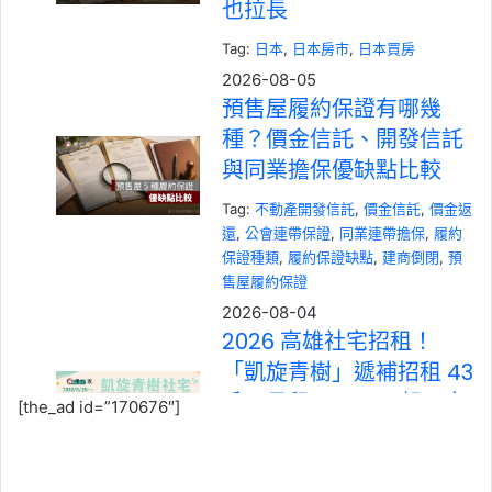
也拉長
Tag:
日本
, 
日本房市
, 
日本買房
2026-08-05
預售屋履約保證有哪幾
種？價金信託、開發信託
與同業擔保優缺點比較
Tag:
不動產開發信託
, 
價金信託
, 
價金返
還
, 
公會連帶保證
, 
同業連帶擔保
, 
履約
保證種類
, 
履約保證缺點
, 
建商倒閉
, 
預
售屋履約保證
2026-08-04
2026 高雄社宅招租！
「凱旋青樹」遞補招租 43
戶，月租 3,590 元起，申
[the_ad id=”170676″]
請期限至 8/31
Tag:
中央社宅
, 
社會住宅
, 
社會住宅申