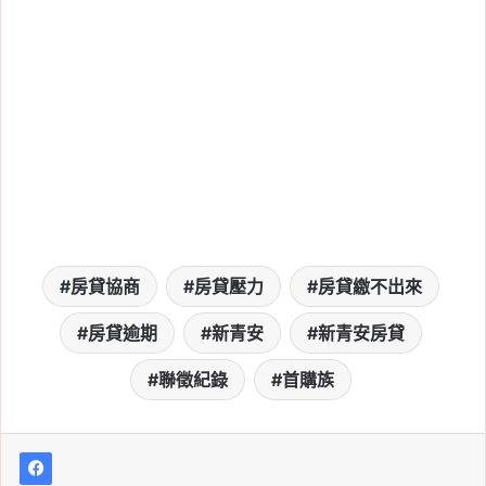
請
, 
社會住宅申請資格
, 
高雄
, 
高雄市
, 
高
雄房市
, 
高雄社會住宅
2026-08-04
2026 中央社宅招租 1,500
戶，8/14 開放申請！最低
月租 4,660 元，四區 6 案
資格一次看
Tag:
中央社宅
, 
南投社會住宅
, 
台南社會
住宅
, 
新北市社會住宅
, 
社宅
, 
社會住宅
, 
社會住宅抽籤
, 
社會住宅申請
, 
社會住宅
房貸協商
房貸壓力
房貸繳不出來
申請資格
, 
高雄社會住宅
2026-08-04
房貸逾期
新青安
新青安房貸
最新勞退績效出爐！勞動
基金上半年賺逾 2.2 兆
聯徵紀錄
首購族
元，新制勞退收益率
28.19%
Tag:
勞保
, 
勞動部
, 
勞工
, 
勞退
, 
退休金