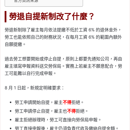
官方資訊來源
已過戶卻不能交屋怎麼
辦？建商不交鑰匙、水電
勞退自提新制改了什麼？
未接與房貸處理一次看
勞退新制除了雇主每月依法提繳不低於工資 6% 的退休金外，
Tag:
不良建商
, 
交屋保留款
, 
已過戶未交
屋
, 
建商不交屋
, 
房貸
, 
過戶
, 
預售屋交
勞工也能依照自己的財務狀況，在每月工資 6% 的範圍內額外
屋
, 
預售屋糾紛
, 
驗屋
自願提繳。
2026-08-02
農民退休儲金新制 8/1 上
過去勞工想要開始或停止自提，原則上都要先通知公司，再由
路！政府負擔提高至 6
雇主填寫申報資料送交勞保局。實務上若雇主不願意配合，勞
工可能難以自行完成申報。
成，勞保、國保務農者也
能提繳
8 月 1 日起，新規定明確要求：
Tag:
勞保
, 
勞動部
, 
勞工
, 
勞退
, 
退休金
規劃
勞工申請開始自提，雇主
不得
拒絕。
2026-08-01
勞工申請停止自提，雇主也
不得
拒絕。
高市早苗推日本食品消費
雇主拒絕辦理時，勞工可直接向勞保局申報。
稅降至 1%！擬 2027 年上
勞工直接申報後，雇主仍須負責代收及繳納自提金額。