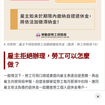
7/31 第一批入帳，3 批退
稅時間、沒收到退稅處理
方式整理
Tag:
退稅
, 
退稅公式
, 
退稅時間
, 
退稅比
例
, 
退稅申請
, 
退稅資格
2026-07-31
日本央行利率維持 1% 有
8 月新制：雇主不得拒絕勞工自願提繳退休金（圖源：勞工保險局 FB）
何影響？日圓、台幣、日
雇主拒絕辦理，勞工可以怎麼
股與台股影響一次看
做？
（2026.7 月）
Tag:
匯率
, 
台幣
, 
央行
, 
央行利率
, 
央行
一般情況下，勞工可用口頭或書面向雇主表達自提意願，再由
升息
, 
央行降息
, 
日圓
, 
日本
, 
日本央行
雇主向勞保局申報。自提金額會從勞工每月薪資中扣除，連同
雇主依法負擔的退休金一起繳進勞工個人退休金專戶。
×
如果公司表示「不能申請」、「公司沒有辦自提」或直接拒絕
送件，8 月 1 日後，勞工可以逕向勞保局申報開始自願提繳；
Facebook