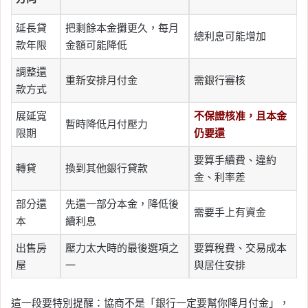
延長貸
把剩餘本金攤更久，每月
總利息可能增加
款年限
金額可能降低
調整還
重新安排月付金
需銀行審核
款方式
展延寬
不保證核准，且本金
暫時降低月付壓力
限期
仍要還
要算手續費、違約
轉貸
換到其他銀行貸款
金、利率差
部分還
先還一部分本金，降低後
需要手上有資金
本
續利息
出售房
壓力太大時的最後選項之
要算稅費、交易成本
屋
一
與居住安排
這一段要特別提醒：協商不是「銀行一定要幫你降月付金」，