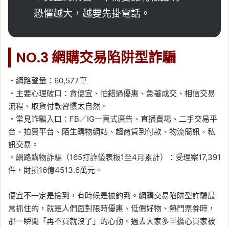
恐懼越大，越要先掛電話。
NO.3 網購交易陷阱型詐騙
・網路聲量：60,577筆
・主要心理破口：貪便宜、怕錯過優惠、急著成交、相信交易
流程、取貨付款習慣太自然。
・常見詐騙入口：FB／IG一頁式廣告、直播賣場、二手交易平
台、拍賣平台、陌生購物網站、超商貨到付款、物流簡訊、私
訊交易。
。網路購物詐騙（165打詐儀表板1至4月累計）：受理案17,391
件，財損16億4513.6萬元。
便宜不一定是撿到，有時候是被釣到。網購交易陷阱型詐騙最
常抓住的，就是人們面對限時優惠、低價好物、熱門票券時，
那一瞬間「再不買就沒了」的心動。過去大家多半擔心買家被