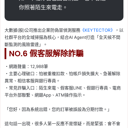
你照著陌生來電走。
大數據(股)公司推出企業防偽冒偵測服務
《KEYTECTOR》
，以
社群平台的全域掃描為核心，結合AI Agent打造「全天候不間
斷監測的風險雷達」。
NO.6 假客服解除詐騙
・網路聲量：12,988筆
・主要心理破口：怕被重複扣款、怕帳戶損失擴大、急著解除
異常、相信客服與銀行專員。
・常見詐騙入口：陌生來電、假客服LINE、假銀行專員、電商
平台外部聯繫、網銀App、ATM操作指示。
「您好，因為系統出錯，您的訂單被誤設為分期付款。」
這句話一出現，很多人第一反應不是懷疑，而是緊張：會不會