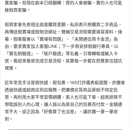
賣家騙，但現在劇本已經翻轉：買的人會被騙，賣的人也可能
被假買家騙。
假買家會先表現出高度購買意願，私訊表示想購買二手商品，
再傳送假賣場或假物流網址，聲稱交易流程需要填寫資料。接
著，假客服會以「賣場有問題」、「未開通信用卡金流」為
由，要求賣家加入客服LINE；下一步再安排假銀行專員，以
「實名制驗證」、「帳戶驗證」等名義，引導轉帳或輸入卡
號。看起來像是完成交易流程，其實每一步都在把賣家往錢坑
裡推。
近年常見手法是假快遞、假包裹。165打詐儀表板提醒，詐團會
透過快遞或超商店到店服務，把廉價劣質商品寄給不特定民
眾，再利用大家平常習慣網購、家人也可能下單、超商排隊不
想耽誤別人的心理，讓人誤以為是自己的包裹而付款。金額通
常不大，卻正因為「好像算了也沒差」，讓詐團一筆一筆收
割。