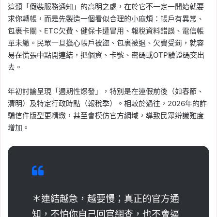
這類「假裝服務通知」的高明之處，在於它不一定一開始就要
求你轉帳，而是先製造一個看似合理的小麻煩：帳戶有異常、
包裹卡關、ETC欠費、健保卡遭冒用、報稅資料錯誤、電信帳
單未繳。民眾一旦擔心帳戶被盜、包裹被退、欠費受罰，就容
易在慌張中點開連結，把個資、卡號、密碼或OTP驗證碼交出
去。
年初討論呈現「週期性爆發」，特別是在連假前後（如春節、
清明）及特定行政時點（報稅季）。相較於過往，2026年的詐
騙信件版型更精緻，甚至會模仿官方網域，導致民眾辨識難度
增加。
＊連結越急，越要慢；真正的官方通
知，不怕你自己回官網查，也不會逼