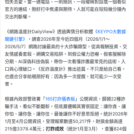
怕失去愛。當一通電話、一則簡訊、一段曖昧對話或一個看似
官方的連結，剛好打中焦慮與期待，人就可能在短短幾分鐘內
交出判斷權。
《網路溫度計DailyView》透過輿情分析軟體
《KEYPO大數據
關鍵引擎》
，調查2026年至今近四個月（2026/1/1～
2026/5/7）網路討論最高的十大詐騙類型，從高報酬投資、交
友情感養套殺、網購交易陷阱，到假公權力恐嚇、假客服解除
分期、AI深偽科技偽裝，帶你一次看懂詐團最常見的話術、入
口與心理破口。《反詐溫度計》推出這篇，不只是給自己看，
也適合分享給親朋好有：因為多一次提醒，就可能少一次受
害。
根據內政部警政署「
165打詐儀表板
」公開資訊，歸類22種詐
騙手法，看似不斷翻新，但底層邏輯其實很固定：讓你貪、讓
你怕、讓你急、讓你信，最後讓你不好意思拒絕。統計2026年
1月至4月公開資訊，受理報案數達50,217件，財損金額高達
215億3378.4萬元；
打詐成效
（統計1月至3月），查獲824個