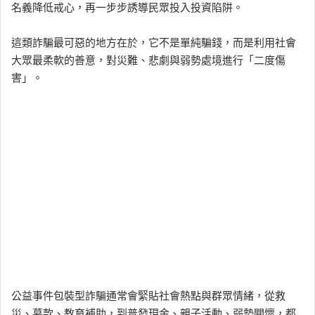
名義降低戒心，再一步步誘導民眾投入投資陷阱。
這類詐騙最可惡的地方在於，它不是單純騙錢，而是利用社會
大眾最柔軟的善意，對災難、悲劇與弱勢處境進行「二度傷
害」。
公益事件包裝型詐騙通常會緊貼社會熱點與群眾情緒，從救
災、募款、教育補助，到普發現金、親子活動、弱勢關懷，都