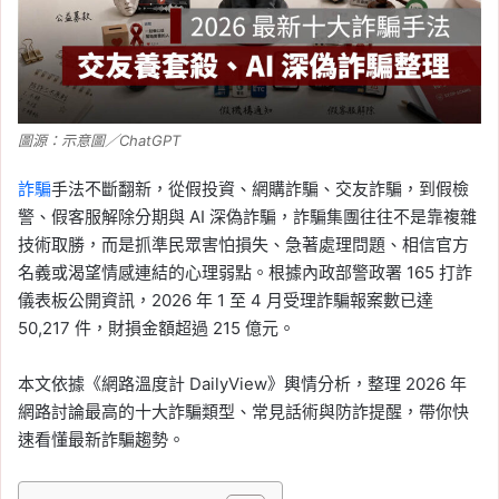
圖源：示意圖／ChatGPT
詐騙
手法不斷翻新，從假投資、網購詐騙、交友詐騙，到假檢
警、假客服解除分期與 AI 深偽詐騙，詐騙集團往往不是靠複雜
技術取勝，而是抓準民眾害怕損失、急著處理問題、相信官方
名義或渴望情感連結的心理弱點。根據內政部警政署 165 打詐
儀表板公開資訊，2026 年 1 至 4 月受理詐騙報案數已達
50,217 件，財損金額超過 215 億元。
本文依據《網路溫度計 DailyView》輿情分析，整理 2026 年
網路討論最高的十大詐騙類型、常見話術與防詐提醒，帶你快
速看懂最新詐騙趨勢。