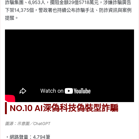
詐騙集團、6,953人，攔阻金額29億5718萬元，涉嫌詐騙廣告
下架14,375個，警政署也持續公布詐騙手法、防詐資訊與案例
提醒。
NO.10 AI深偽科技偽裝型詐騙
圖源：示意圖／ChatGPT
・網路聲量：4,794筆