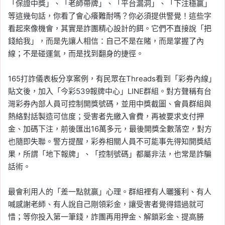
「保證中獎」、「老師帶牌」、「平台漏洞」、「下注穩贏」
等這幾句話，你看了會心癢難耐嗎？你必須提供警覺！這些字
看起來像機會，其實是詐團精心設計的餌。它們不直接說「把
錢給我」，而是先讓人相信：自己不是在賭，而是掌握了內
線；不是碰運氣，而是找到翻身的捷徑。
165打詐儀表板分享案例，有民眾在Threads看到「彩券內線」
貼文後，加入「今彩539報牌中心」LINE群組。對方聲稱有台
灣彩券內部人員可控制開獎號碼，並用中獎截圖、會員群組與
熱絡對話製造可信度；受害者先繳入會費，再被要求支付押
金、加碼下注，前後匯出16萬多元，最後開獎全數落空，對方
也隨即失聯。警方提醒，彩券相關人員不可能事先得知開獎結
果，所謂「地下報牌」、「控制號碼」都屬非法，也常是詐騙
話術。
最會利用人的「差一點就贏」心理。群組裡有人曬獲利、有人
喊感謝老師、有人說自己剛領彩金，讓受害者覺得錯過就可
惜；等你投入第一筆錢，詐團再用押金、解鎖彩金、提高勝