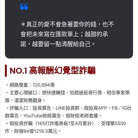
＊真正的愛不會急著要你的錢，也不
會把未來寫在匯款單上；越甜的承
諾，越要留一點清醒給自己。
NO.1 高報酬幻覺型詐騙
・網路聲量：120,894筆
・主要心理破口：想快速賺錢、怕錯過投資行情、相信專家帶
路、渴望財務翻身。
・詐騙入口：投資廣告、LINE投資群、假投資APP、FB／IG社
群廣告、YouTube財經廣告、假財經老師直播。
。假投資詐騙（165打詐儀表板1至4月累計）：受理案5500
件，財損94億1219.3萬元。