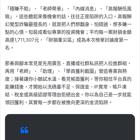
「穩賺不賠」、「老師帶單」、「內線消息」、「高報酬低風
險」，這些聽起來像機會的話，往往正是陷阱的入口。高報酬
幻覺型詐騙最擅長的，就是把人們想翻身、怕錯過、想多賺一
點的心情，包裝成看似專業的投資機會；平均每一案財損金額
高達1,711,307元，「財損重災區」成為本次榜單討論度第一
名。
節奏與腳本常見是先用廣告、直播或社群私訊把人拉進群組，
再用「老師」、「助理」、「學員獲利截圖」營造專業與熱
度；接著讓你小額試水溫、看見帳面獲利，等你相信平台真的
能賺錢後，才開始以洗碼量不足、保證金、IP異常、帳戶凍
結、稅金或高級認證等理由拒絕出金。你以為自己差一步就能
領回獲利，其實每一步都在被推向更深的金流陷阱。