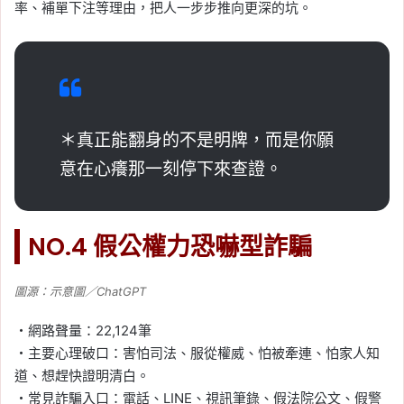
率、補單下注等理由，把人一步步推向更深的坑。
＊真正能翻身的不是明牌，而是你願
意在心癢那一刻停下來查證。
NO.4 假公權力恐嚇型詐騙
圖源：示意圖／ChatGPT
・網路聲量：22,124筆
・主要心理破口：害怕司法、服從權威、怕被牽連、怕家人知
道、想趕快證明清白。
・常見詐騙入口：電話、LINE、視訊筆錄、假法院公文、假警