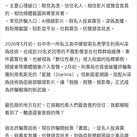
・主要心理破口：眼見為憑、信任名人、相信影片或聲音是真
的、相信媒體截圖與專家背書。
・常見詐騙入口：AI換臉影片、假名人投資廣告、深偽直播、
假新聞截圖、短影音平台、社群廣告、仿聲語音訊息。
2026年5月初，台中市一所私立高中爆發兩名男學生利用AI深
偽技術，合成近20名女同學的不雅影像並在社群群組瘋傳，事
件震驚社會，也被視為「數位性暴力」侵入校園的指標案例，
婦援會等團體隨後介入發聲。2月初，刑事局也首度破獲詐騙集
團利用馬斯克的「星鏈（Starlink）」低軌衛星網路，搭配AI深
偽技術偽造臉部驗證影片，讓「假臉、假聲、假影像」正式成
為詐騙戰場的新武器。
最危險的地方在於，它挑戰的是人們最直覺的信任：我都親眼
看到了，難道還會是假的嗎？
過去詐騙靠話術，現在詐騙開始靠「畫面」。從名人投資廣
告、假專家直播、仿聲語音訊息，到偽造新聞截圖與企業品牌