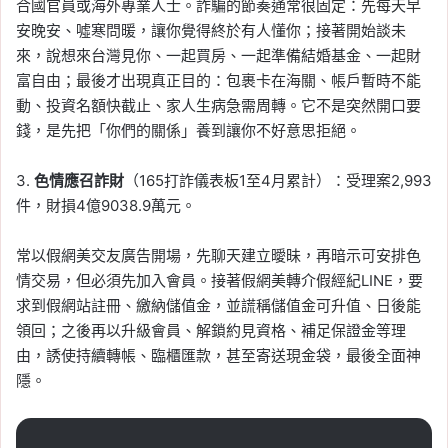
合國官員或海外專業人士。詐騙的節奏通常很固定：先每天早
安晚安、噓寒問暖，讓你覺得終於有人懂你；接著開始談未
來，說想來台灣見你、一起買房、一起準備結婚基金、一起財
富自由；最後才出現真正目的：包裹卡在海關、帳戶暫時不能
動、投資名額快截止、家人生病急需周轉。它不是突然開口要
錢，是先把「你們的關係」養到讓你不好意思拒絕。
3.
色情應召詐財
（165打詐儀表板1至4月累計）：受理案2,993
件，財損4億9038.9萬元。
常以假網美交友廣告開場，先聊天建立曖昧，再暗示可安排色
情交易，但必須先加入會員。接著假網美轉介假經紀LINE，要
求到假網站註冊、繳納儲值金，並謊稱儲值金可升值、日後能
領回；之後再以升級會員、解鎖約見資格、補足保證金等理
由，誘使持續轉帳、臨櫃匯款，甚至寄送現金袋，最後全面神
隱。