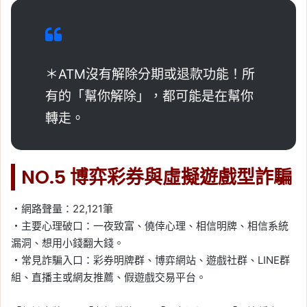
＊ATM沒有解除分期或退款功能！所
有的「幫你解除」，都可能是在幫你
轉走。
NO.5 博弈彩券與虛擬遊戲型詐騙
・網路聲量：22,121筆
・主要心理破口：一夜致富、僥倖心理、相信明牌、相信系統
漏洞、想用小錢翻大錢。
・常見詐騙入口：彩券明牌群、博弈網站、遊戲社群、LINE群
組、直播主或網友推薦、假遊戲交易平台。