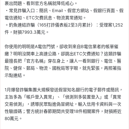
裹出問題、看到官方名稱就降低戒心。
・常見詐騙入口：簡訊、Email、假官方網站、假銀行頁面、假
電信通知、ETC欠費訊息、物流異常通知。
。釣魚連結詐騙（165打詐儀表板2至3月累計）：受理案1,252
件，財損7993.3萬元。
你使用的明明是A電信門號，卻收到來自B電信業者的帳單催
繳？明明沒開車上高速公路，卻跳出ETC欠費通知？這類詐騙
最擅長把「官方名稱」穿在身上，讓人一看到銀行、電信、醫
院、健保、郵局、物流、國稅局等字眼，就先緊張，再照著指
示點連結。
1月爆發詐騙集團大規模發送假冒知名銀行的電子郵件或簡訊，
主旨多為「帳戶登入異常」、「偵測到多裝置登入」或「異常
交易偵測」，誘導民眾點進偽冒網址，輸入信用卡資料與一次
性驗證碼；警方統計春節期間共受理18件相關案件，財損將近
80萬元。