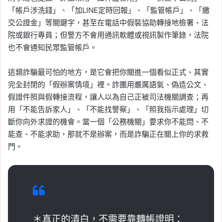
「帳戶涉洗錢」、「加LINE定時回報」、「監管帳戶」、「繳
交公證金」等關鍵字，甚至在電話中假裝協助轉接地檢署、法
院或銀行專員；但警方不會用通訊軟體或視訊製作筆錄，法院
也不會通知民眾監管帳戶。
這類詐騙最可怕的地方，是它會把你關進一個看似正式、其實
完全封閉的「假辦案情境」裡。詐團用嚴厲語氣、偽造公文、
假證件照與假轉接流程，讓人以為自己正被司法機關調查；再
用「不能告訴家人」、「不能找警察」、「照我指示處理」切
斷你向外求證的機會。當一個「公務機關」要求你不能問、不
能查、不能求助，那就不是辦案，而是詐騙正在關上你的求救
門。
＊真正的清白，不需要靠轉帳證明：