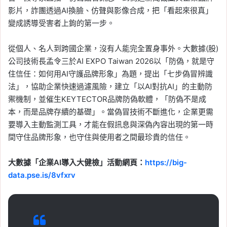
影片，詐團透過AI換臉、仿聲與影像合成，把「看起來很真」
變成誘導受害者上鉤的第一步。
從個人、名人到跨國企業，沒有人能完全置身事外。大數據(股)
公司技術長孟令三於AI EXPO Taiwan 2026以「防偽，就是守
住信任：如何用AI守護品牌形象」為題，提出「七步偽冒辨識
法」，協助企業快速過濾風險，建立「以AI對抗AI」的主動防
禦機制，並催生KEYTECTOR品牌防偽軟體，「防偽不是成
本，而是品牌存續的基礎」。當偽冒技術不斷進化，企業更需
要導入主動監測工具，才能在假訊息與深偽內容出現的第一時
間守住品牌形象，也守住與使用者之間最珍貴的信任。
大數據「企業AI導入大健檢」活動網頁：
https://big-
data.pse.is/8vfxrv