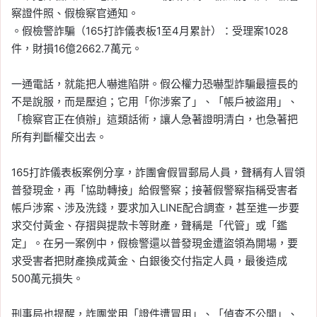
察證件照、假檢察官通知。
。假檢警詐騙（165打詐儀表板1至4月累計）：受理案1028
件，財損16億2662.7萬元。
一通電話，就能把人嚇進陷阱。假公權力恐嚇型詐騙最擅長的
不是說服，而是壓迫；它用「你涉案了」、「帳戶被盜用」、
「檢察官正在偵辦」這類話術，讓人急著證明清白，也急著把
所有判斷權交出去。
165打詐儀表板案例分享，詐團會假冒郵局人員，聲稱有人冒領
普發現金，再「協助轉接」給假警察；接著假警察指稱受害者
帳戶涉案、涉及洗錢，要求加入LINE配合調查，甚至進一步要
求交付黃金、存摺與提款卡等財產，聲稱是「代管」或「鑑
定」。在另一案例中，假檢警還以普發現金遭盜領為開場，要
求受害者把財產換成黃金、白銀後交付指定人員，最後造成
500萬元損失。
刑事局也提醒，詐團常用「證件遭冒用」、「偵查不公開」、