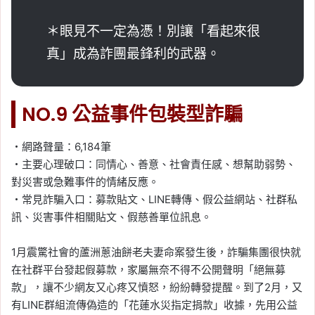
＊眼見不一定為憑！別讓「看起來很
真」成為詐團最鋒利的武器。
NO.9 公益事件包裝型詐騙
・網路聲量：6,184筆
・主要心理破口：同情心、善意、社會責任感、想幫助弱勢、
對災害或急難事件的情緒反應。
・常見詐騙入口：募款貼文、LINE轉傳、假公益網站、社群私
訊、災害事件相關貼文、假慈善單位訊息。
1月震驚社會的蘆洲蔥油餅老夫妻命案發生後，詐騙集團很快就
在社群平台發起假募款，家屬無奈不得不公開聲明「絕無募
款」，讓不少網友又心疼又憤怒，紛紛轉發提醒。到了2月，又
有LINE群組流傳偽造的「花蓮水災指定捐款」收據，先用公益