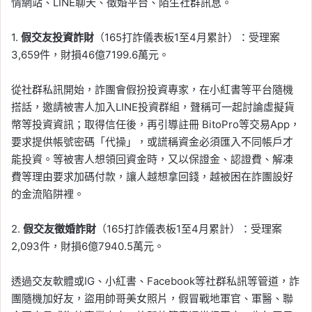
情網站、LINE聊天、徵婚平台、陌生社群訊息。
1.
假交友投資詐財
（165打詐儀表板1至4月累計）：受理案
3,659件，財損46億7199.6萬元。
從社群私訊開始，詐團會假扮投資專家，在小紅書等平台隨機
搭話，邀請被害人加入LINE投資群組，聲稱可一起討論虛擬貨
幣等投資資訊；取得信任後，再引導註冊 BitoPro等交易App，
要求提供帳號密碼「代操」，或謊稱資金必須匯入不同帳戶才
能投資。等被害人想領回資金時，又以保證金、認證費、解凍
費等理由要求加碼付款，讓人越想拿回錢，越被困在詐團設好
的金流陷阱裡。
2.
假交友徵婚詐財
（165打詐儀表板1至4月累計）：受理案
2,093件，財損6億7940.5萬元。
透過交友軟體或IG、小紅書、Facebook等社群私訊等管道，詐
團隨機加好友，盜用帥哥美女照片，假冒戰地軍官、軍醫、聯