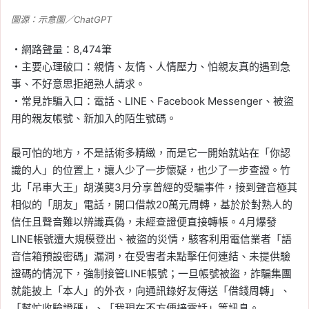
圖源：示意圖／ChatGPT
・網路聲量：8,474筆
・主要心理破口：親情、友情、人情壓力、怕親友真的遇到急
事、不好意思拒絕熟人請求。
・常見詐騙入口：電話、LINE、Facebook Messenger、被盜
用的親友帳號、新加入的陌生號碼。
最可怕的地方，不是話術多精緻，而是它一開始就站在「你認
識的人」的位置上，讓人少了一步懷疑，也少了一步查證。竹
北「吊車大王」胡漢龑3月分享曾經的受騙事件，接到聲音極其
相似的「朋友」電話，開口借款20萬元周轉，基於於對熟人的
信任且聲音難以辨識真偽，未經查證便直接轉帳。4月爆發
LINE帳號遭大規模登出、被盜的災情，駭客利用電信業者「語
音信箱預設密碼」漏洞，在受害者未點擊任何連結、未提供驗
證碼的情況下，強制接管LINE帳號；一旦帳號被盜，詐騙集團
就能披上「本人」的外衣，向通訊錄好友傳送「借錢周轉」、
「幫忙收驗證碼」、「我現在不方便接電話」等訊息。