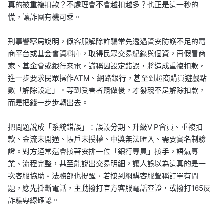
真的被重複扣款？不處理會不會越扣越多？也正是這一秒的
慌，讓詐團有機可乘。
刑事警察局說明，假客服解除詐騙常先透過資安防護不足的電
商平台或基金會資料庫，取得民眾交易紀錄與個資，再假冒商
家、基金會或銀行來電，謊稱因設定錯誤，將造成重複扣款，
進一步要求民眾操作ATM、網路銀行，甚至到超商購買遊戲點
數「解除設定」。等到受害者照做後，才發現不是解除扣款，
而是把錢一步步轉出去。
把問題說成「系統錯誤」：誤設分期、升級VIP會員、重複扣
款、金流未開通、帳戶未授權、中獎無法匯入、需要實名制驗
證。對方通常還會接著安排一位「銀行專員」接手，語氣專
業、流程完整，甚至能說出交易明細，讓人誤以為這真的是一
次客服協助。法務部也提醒，若接到網購客服聲稱訂單有問
題，應先掛斷電話，主動撥打官方客服電話查證，或撥打165反
詐騙專線確認。