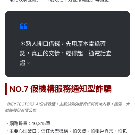
＊熟人開口借錢，先用原本電話確
認，真正的交情，經得起一通電話查
證。
NO.7 假機構服務通知型詐騙
《KEYTECTOR》AI分析軟體，主動偵測偽冒資訊與異常內容。圖源：大
數據股份有限公司
・網路聲量：10,315筆
・主要心理破口：信任大型機構、怕欠費、怕帳戶異常、怕包