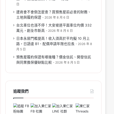
日
建商會不會倒怎麼查？買預售屋前必查的財務、
土地與履約保證
2026 年 8 月 6 日
台北車位也漲不停！大安坡道平面車位均價 332
萬元，創全市新高
2026 年 8 月 6 日
日本永居門檻提高！收入須高於平均擬 10 月上
路，日語達 B1、配偶申請年限也拉長
2026 年 8
月 5 日
預售屋履約保證有哪幾種？價金信託、開發信託
與同業擔保優缺點比較
2026 年 8 月 5 日
追蹤我們