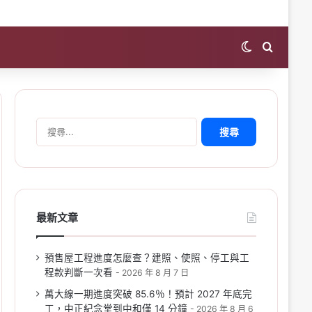
Switch skin
Search 
搜
尋
關
鍵
字:
最新文章
預售屋工程進度怎麼查？建照、使照、停工與工
程款判斷一次看
2026 年 8 月 7 日
萬大線一期進度突破 85.6％！預計 2027 年底完
工，中正紀念堂到中和僅 14 分鐘
2026 年 8 月 6