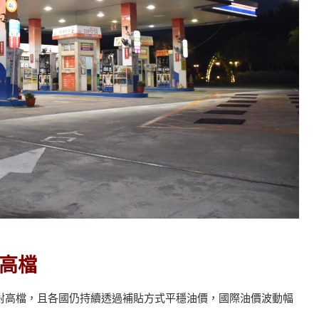
高檔
對高檔，且各國仍持續透過補貼方式平穩油價，國際油價波動幅