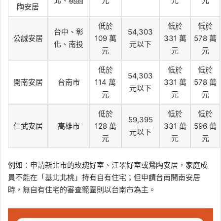
北、桃園
元
元
元
陶安居
低於
低於
低於
台中、彰
54,303
公誠安居
109 萬
331 萬
578 萬
化、南投
元以下
元
元
元
低於
低於
低於
54,303
開南安居
台南市
114 萬
331 萬
578 萬
元以下
元
元
元
低於
低於
低於
59,395
仁武安居
高雄市
128 萬
331 萬
596 萬
元以下
元
元
元
例如：申請新北市的玫瑰好室、江翠好室或鶯陶安居，家庭成
員不能在「基北北桃」持有自有住宅；但申請台南開南安居
時，無自有住宅的審查範圍則以台南市為主。