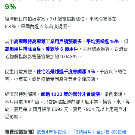
9％
經濟部日前拍板定案，7/1 起電價將漲價，平均漲幅落在
8.4％，是國內近 4 年首度調漲。
其中
高壓跟特高壓等工業用戶調漲最多，平均漲幅達 15％
，但
高壓用戶排除百貨、餐飲等 6 類用戶
，主計總處推算，對消費
者物價指數影響僅會增加約 0.043％。
民生用電方便，
住宅若是超過千度會調漲 9％
，千度以下的住
宅、小商家，或是疫情受困產業等會全面凍漲。
經濟部特別解釋，
超過 1000 度的部分才會調漲
，舉例來說，
本月用電 1001 度，只會調漲超過的那 1 度用電。換算下來，等
於非夏月每 2 個月帳單 6592 元、夏月 7904 元以上用電戶才
受影響。
電費漲價新聞》
電費4年多首漲！「2類用戶」至少貴 8%首破