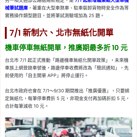
另一項交通部公路總局新規定，是
7/1 起新增職業組大型車機
械筆試題庫
，著重在大型車煞車、駐車裝卸貨物時安全作為等
實務操作類型題目，並將筆試測驗增加為 25 題。
7/1 新制六、北市無紙化開單
機車停車無紙開單，推廣期最多折 10 元
台北市 7/1 起正式推動「路邊機車無紙化開單政策」，未來機
車族上網登錄車號後，路邊停車收費將改為「簡訊通知」，先
前使用的「自主開單 APP」將停止運行。
台北市政府也會在 7/1～9/30 期間推出「推廣優惠」，只要綁
定無紙化，每筆停車費折 5 元，非現金支付再加碼折扣 5 元，
合計每筆減收 10 元。