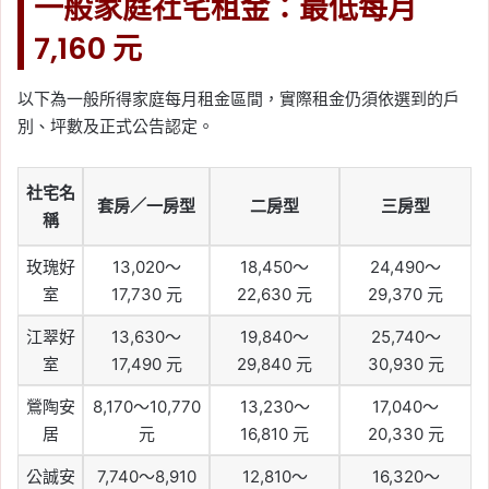
一般家庭社宅租金：最低每月
7,160 元
以下為一般所得家庭每月租金區間，實際租金仍須依選到的戶
別、坪數及正式公告認定。
社宅名
套房／一房型
二房型
三房型
稱
玫瑰好
13,020～
18,450～
24,490～
室
17,730 元
22,630 元
29,370 元
江翠好
13,630～
19,840～
25,740～
室
17,490 元
29,840 元
30,930 元
鶯陶安
8,170～10,770
13,230～
17,040～
居
元
16,810 元
20,330 元
公誠安
7,740～8,910
12,810～
16,320～