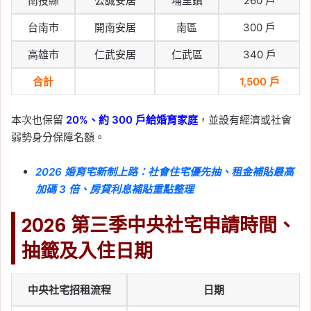
南投縣
公誠安居
埔里鎮
260 戶
台南市
開南安居
南區
300 戶
高雄市
仁武安居
仁武區
340 戶
合計
1,500 戶
本次也保留
20%、約 300 戶給婚育家庭
，並設有經濟或社會
弱勢身分保障名額。
2026 婚育宅新制上路：社會住宅優先抽、租金補貼最高
加碼 3 倍、房貸利息補貼重點整理
2026 第三季中央社宅申請時間、
抽籤及入住日期
中央社宅招租流程
日期