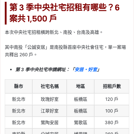
第 3 季中央社宅招租有哪些？6
案共 1,500 戶
本次中央社宅招租橫跨新北、南投、台南及高雄。
其中南投「公誠安居」是南投縣首座中央社會住宅，單一案場
共釋出 260 戶。
第 3 季中央社宅申請網址：「
安居・好室
」
縣市
社宅名稱
地區
招租戶數
新北市
玫瑰好室
板橋區
120 戶
新北市
江翠好室
板橋區
100 戶
新北市
鶯陶安居
鶯歌區
380 戶