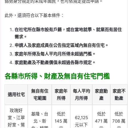
弱勢身分規定的未成年國民，也可依規定提出申請。
此外，還須符合以下基本條件：
在社宅所在縣市設有戶籍，或在當地就學、就業而有居住
需求。
申請人及家庭成員在公告指定區域內無自有住宅。
家庭年所得及每人平均月所得未超過門檻。
家庭動產及不動產價值未超過各縣市規定。
各縣市所得、財產及無自有住宅門檻
無自有住
家庭年
每人平均
家庭動
家庭不
適用社宅
宅範圍
所得
月所得
產
動產
玫瑰好
基隆、台
低於
低於
低於
室、江翠
62,125
北、新
145 萬
471 萬
708 萬
好室、鶯
元以下