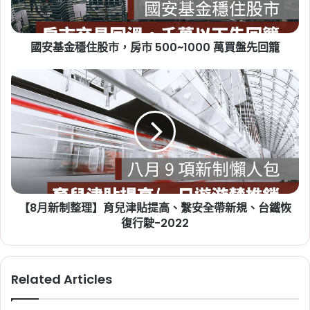
Tag:
房東
,
社會住宅
,
租屋
,
租屋族
,
租屋注意事
股
市，
項
,
租屋糾紛
,
租屋補助
,
租屋補助申請
,
租屋補助
房
資格
國安基金穩住股市，房市 500~1000 萬買盤先回籠
市
500~1000
萬
【8
買
月
盤
新
先
制
回
整
2026-07-20
籠
理】
新竹人注意！竹科旁將新增 838
育
戶社宅，「金城安居」預計
兒
津
2029 年完工
【8月新制整理】育兒津貼提高、繫安全帶新規、台鐵恢
貼
提
復行駛-2022
Tag:
新竹
,
新竹市
,
新竹縣
,
社會住宅
,
社會住宅
高、
進度
,
竹科
繫
安
Related Articles
全
帶
新