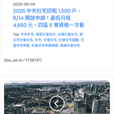
2026-08-04
2026 中央社宅招租 1,500 戶，
8/14 開放申請！最低月租
4,660 元，四區 6 案資格一次看
Tag:
中央社宅
,
南投社會住宅
,
台南社會住宅
,
新
北市社會住宅
,
社宅
,
社會住宅
,
社會住宅抽籤
,
社
會住宅申請
,
社會住宅申請資格
,
高雄社會住宅
[the_ad id=”170676″]
國
2026-07-23
安
租賃專法修法急轉彎！3 年租
基
期、續約漲租上限暫緩，最新重
金
穩
點一次看
住