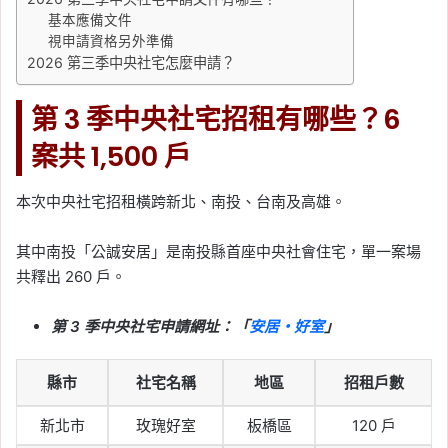
基本應備文件
視申請資格另外準備
2026 第三季中央社宅怎麼申請？
第 3 季中央社宅招租有哪些？6
案共 1,500 戶
本次中央社宅招租橫跨新北、南投、台南及高雄。
其中南投「公誠安居」是南投縣首座中央社會住宅，單一案場
共釋出 260 戶。
第 3 季中央社宅申請網址：「
安居・好室
」
縣市
社宅名稱
地區
招租戶數
新北市
玫瑰好室
板橋區
120 戶