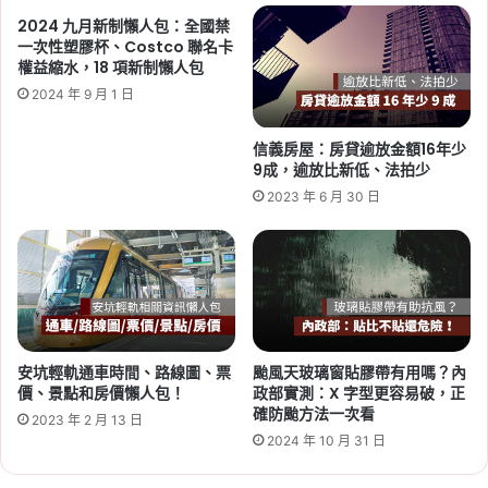
規、
2024 九月新制懶人包：全國禁
台
一次性塑膠杯、Costco 聯名卡
2026-06-29
鐵
權益縮水，18 項新制懶人包
桃園社會住宅續租租金 2026：
恢
2024 年 9 月 1 日
蘆竹一號、平鎮一號、八德三號
復
行
社宅分 3 年緩漲
信義房屋：房貸逾放金額16年少
駛-2022
9成，逾放比新低、法拍少
Tag:
桃園
,
桃園社宅基地
,
桃園社宅懶人包
,
桃園
2023 年 6 月 30 日
社宅戶數
,
桃園社會住宅
,
桃園租屋
,
社會住宅
,
社
會住宅申請
安坑輕軌通車時間、路線圖、票
颱風天玻璃窗貼膠帶有用嗎？內
價、景點和房價懶人包！
政部實測：X 字型更容易破，正
2026-06-16
確防颱方法一次看
2023 年 2 月 13 日
桃園航空城 2 大社會住宅啟
2024 年 10 月 31 日
動！橫埔、誠聖近 1800 戶招