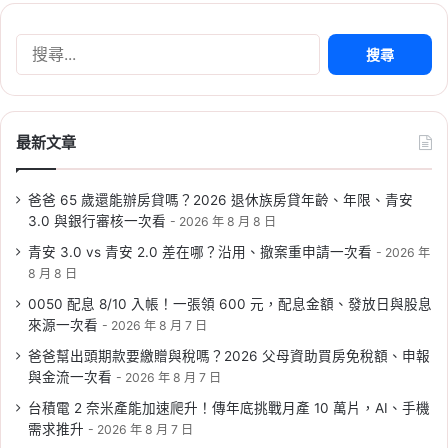
標，預計 2030 年完工
Tag:
桃園
,
桃園社宅基地
,
桃園社宅懶人包
,
桃園
搜
社宅戶數
,
桃園社會住宅
,
桃園租屋
,
社會住宅
尋
關
鍵
字:
最新文章
爸爸 65 歲還能辦房貸嗎？2026 退休族房貸年齡、年限、青安
2026-06-09
3.0 與銀行審核一次看
2026 年 8 月 8 日
2026 新北社宅：新莊、新店、
青安 3.0 vs 青安 2.0 差在哪？沿用、撤案重申請一次看
2026 年
三峽 6/10 起遞補招租，申請時
8 月 8 日
間、資格、房型租金一次看
0050 配息 8/10 入帳！一張領 600 元，配息金額、發放日與股息
來源一次看
2026 年 8 月 7 日
Tag:
新北
,
新北市
,
新北市建案
,
新北市社會住宅
,
社宅
,
社會住宅
,
社會住宅抽籤
,
社會住宅申請
,
社
爸爸幫出頭期款要繳贈與稅嗎？2026 父母資助買房免稅額、申報
會住宅申請資格
與金流一次看
2026 年 8 月 7 日
台積電 2 奈米產能加速爬升！傳年底挑戰月產 10 萬片，AI、手機
需求推升
2026 年 8 月 7 日