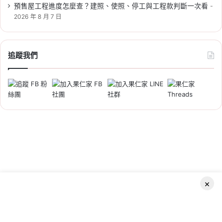
預售屋工程進度怎麼查？建照、使照、停工與工程款判斷一次看
2026 年 8 月 7 日
2026-06-05
2026 新北市社會住宅：板橋江
追蹤我們
翠 2 號招租 130 戶，申請時間/
資格/文件/租金/房型一次看
Tag:
新北
,
新北市
,
新北市建案
,
新北市社會住宅
,
社宅
,
社會住宅
,
社會住宅抽籤
,
社會住宅申請
,
社
會住宅申請資格
×
2026-06-04
2026 新北市社會住宅：土城員
Facebook