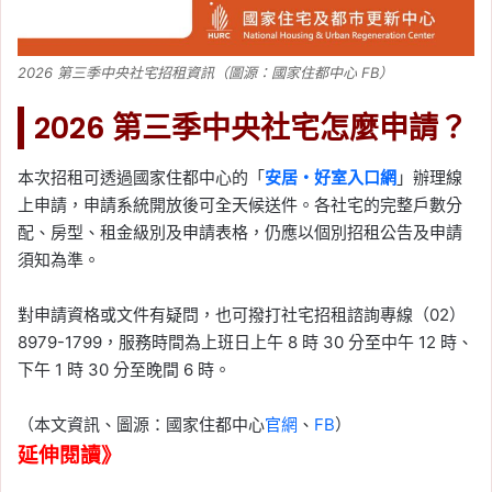
2026 第三季中央社宅招租資訊（圖源：國家住都中心 FB）
2026 第三季中央社宅怎麼申請？
本次招租可透過國家住都中心的「
安居・好室入口網
」辦理線
上申請，申請系統開放後可全天候送件。各社宅的完整戶數分
配、房型、租金級別及申請表格，仍應以個別招租公告及申請
須知為準。
對申請資格或文件有疑問，也可撥打社宅招租諮詢專線（02）
8979-1799，服務時間為上班日上午 8 時 30 分至中午 12 時、
下午 1 時 30 分至晚間 6 時。
（本文資訊、圖源：國家住都中心
官網
、
FB
）
延伸閱讀》