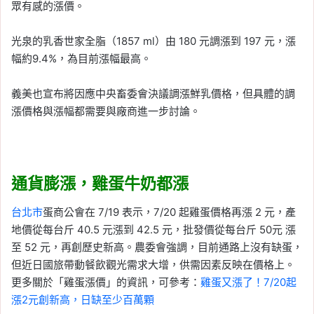
眾有感的漲價。
光泉的乳香世家全脂（1857 ml）由 180 元調漲到 197 元，漲
幅約9.4%，為目前漲幅最高。
義美也宣布將因應中央畜委會決議調漲鮮乳價格，但具體的調
漲價格與漲幅都需要與廠商進一步討論。
通貨膨漲，雞蛋牛奶都漲
台北市
蛋商公會在 7/19 表示，7/20 起雞蛋價格再漲 2 元，產
地價從每台斤 40.5 元漲到 42.5 元，批發價從每台斤 50元 漲
至 52 元，再創歷史新高。農委會強調，目前通路上沒有缺蛋，
但近日國旅帶動餐飲觀光需求大增，供需因素反映在價格上。
更多關於「雞蛋漲價」的資訊，可參考：
雞蛋又漲了！7/20起
漲2元創新高，日缺至少百萬顆