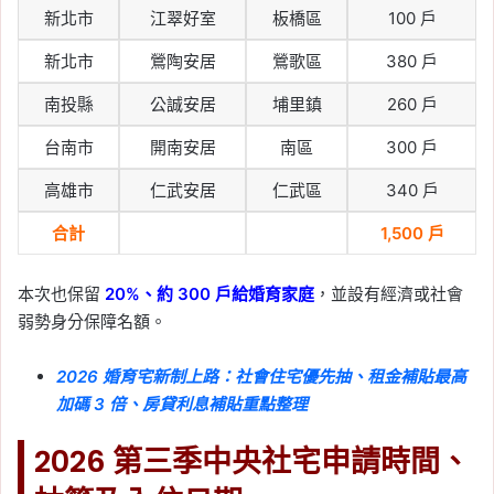
新北市
江翠好室
板橋區
100 戶
新北市
鶯陶安居
鶯歌區
380 戶
南投縣
公誠安居
埔里鎮
260 戶
台南市
開南安居
南區
300 戶
高雄市
仁武安居
仁武區
340 戶
合計
1,500 戶
本次也保留
20%、約 300 戶給婚育家庭
，並設有經濟或社會
弱勢身分保障名額。
2026 婚育宅新制上路：社會住宅優先抽、租金補貼最高
加碼 3 倍、房貸利息補貼重點整理
2026 第三季中央社宅申請時間、