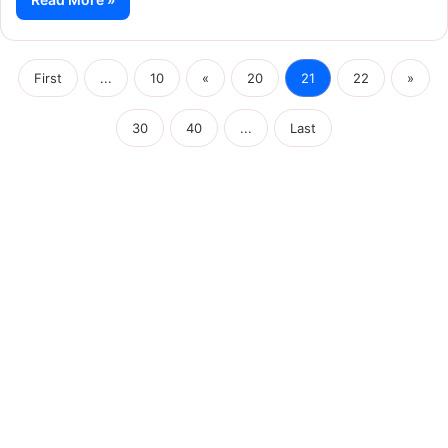
First
...
10
«
20
21
22
»
30
40
...
Last