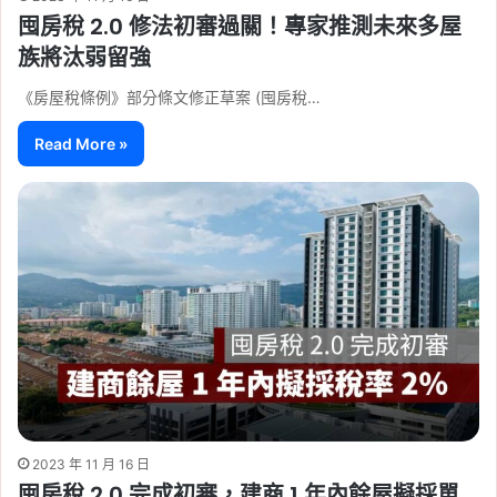
囤房稅 2.0 修法初審過關！專家推測未來多屋
族將汰弱留強
《房屋稅條例》部分條文修正草案 (囤房稅…
Read More »
2023 年 11 月 16 日
囤房稅 2.0 完成初審，建商 1 年內餘屋擬採單