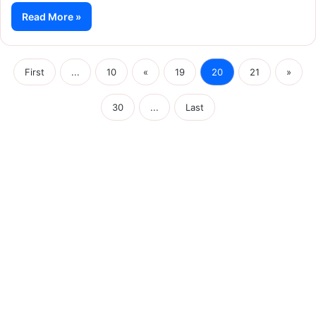
Read More »
First
...
10
«
19
20
21
»
30
...
Last