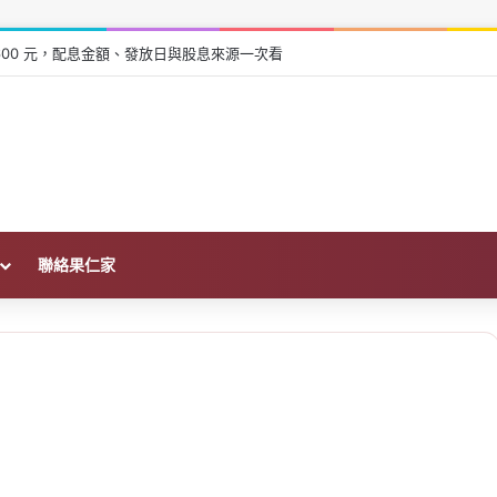
026 父母資助買房免稅額、申報與金流一次看
聯絡果仁家