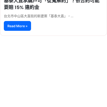
基泰大直承購戶可「從寬解約」？依合約可能
要賠 15% 違約金
台北市中山區大直街的新建案「基泰大直」，…
Read More »