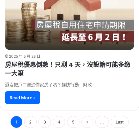
2025 年 5 月 28 日
房屋稅優惠倒數！只剩 4 天，沒設籍可能多繳
一大筆
還沒把戶口遷進你家房子嗎？趕快行動！財政…
Read More »
1
2
3
4
5
»
...
Last