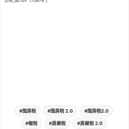
[the_ad id=”170676″]
新竹人注意！竹科旁將新
增 838 戶社宅，「金城安
居」預計 2029 年完工
Tag:
新竹
, 
新竹市
, 
新竹縣
, 
社會住宅
, 
社會住宅進度
, 
竹科
2026-07-10
房租漲勢降溫！上半年房
租指數年增 1.85%，創近
4 年同期新低
Tag:
房租指數
, 
租屋
, 
租房
, 
租金指數
2026-07-01
新竹租屋行情 2026：關
埔、竹北高鐵精緻套房上
看 2.5 萬，竹科工程師也
囤房稅
囤房稅 2.0
囤房稅2.0
喊痛？
報稅
房屋稅
房屋稅 2.0
Tag:
新竹
, 
新竹市
, 
新竹縣
, 
樂屋網
, 
租