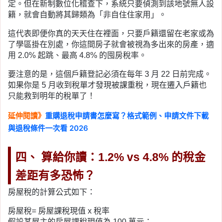
定。但在新制數位化稽查下，系統只要偵測到該地號無人設
籍，就會自動將其歸類為「非自住住家用」。
這代表即便你真的天天住在裡面，只要戶籍還留在老家或為
了學區掛在別處，你這間房子就會被視為多出來的房產，適
用 2.0% 起跳、最高 4.8% 的囤房稅率。
要注意的是，這個戶籍登記必須在每年 3 月 22 日前完成。
如果你是 5 月收到稅單才發現被課重稅，現在遷入戶籍也
只能救到明年的稅單了！
延伸閱讀》
重購退稅申請書怎麼寫？格式範例、申請文件下載
與退稅條件一次看 2026
四、 算給你讀：1.2% vs 4.8% 的稅金
差距有多恐怖？
房屋稅的計算公式如下：
房屋稅= 房屋課稅現值 x 稅率
假設某屋主的房屋課稅現值為 100 萬元：