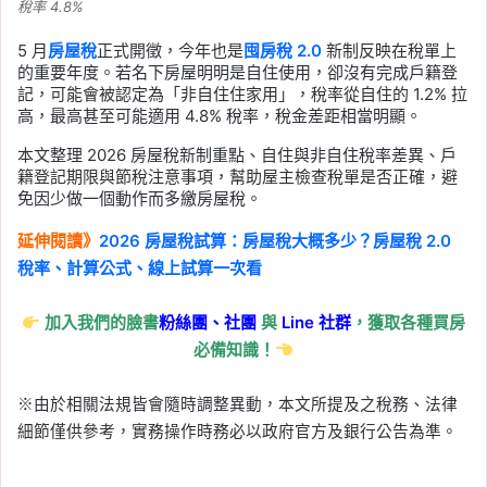
稅率 4.8%
5 月
房屋稅
正式開徵，今年也是
囤房稅 2.0
新制反映在稅單上
的重要年度。若名下房屋明明是自住使用，卻沒有完成戶籍登
記，可能會被認定為「非自住住家用」，稅率從自住的 1.2% 拉
高，最高甚至可能適用 4.8% 稅率，稅金差距相當明顯。
本文整理 2026 房屋稅新制重點、自住與非自住稅率差異、戶
籍登記期限與節稅注意事項，幫助屋主檢查稅單是否正確，避
免因少做一個動作而多繳房屋稅。
延伸閱讀》
2026 房屋稅試算：房屋稅大概多少？房屋稅 2.0
稅率、計算公式、線上試算一次看
加入我們的臉書
粉絲團、
社團
與
Line
社群
，獲取各種買房
必備知識！
※由於相關法規皆會隨時調整異動，本文所提及之稅務、法律
細節僅供參考，實務操作時務必以政府官方及銀行公告為準。