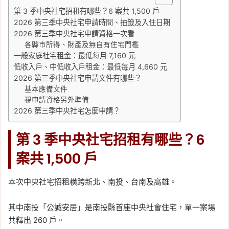
2026 新北市社會住宅：
第 3 季中央社宅招租有哪些？6 案共 1,500 戶
板橋江翠 2 號招租 130
2026 第三季中央社宅申請時間、抽籤及入住日期
戶，申請時間/資格/文
2026 第三季中央社宅申請資格一次看
各縣市所得、財產及無自有住宅門檻
件/租金/房型一次看
一般家庭社宅租金：最低每月 7,160 元
Tag:
新北
, 
新北市
, 
新北市建案
, 
新北市
低收入戶、中低收入戶租金：最低每月 4,660 元
社會住宅
, 
社宅
, 
社會住宅
, 
社會住宅抽
2026 第三季中央社宅申請文件有哪些？
籤
, 
社會住宅申請
, 
社會住宅申請資格
基本應備文件
視申請資格另外準備
2026-06-04
2026 第三季中央社宅怎麼申請？
2026 新北市社會住宅：
土城員和 2 號招租 135
第 3 季中央社宅招租有哪些？6
戶，時間、資格、文件、
案共 1,500 戶
租金、房型整理
Tag:
新北
, 
新北市
, 
新北市建案
, 
新北市
本次中央社宅招租橫跨新北、南投、台南及高雄。
社會住宅
, 
社宅
, 
社會住宅
, 
社會住宅抽
籤
, 
社會住宅申請
, 
社會住宅申請資格
其中南投「公誠安居」是南投縣首座中央社會住宅，單一案場
2026-06-02
共釋出 260 戶。
新北社宅招租 2026：板