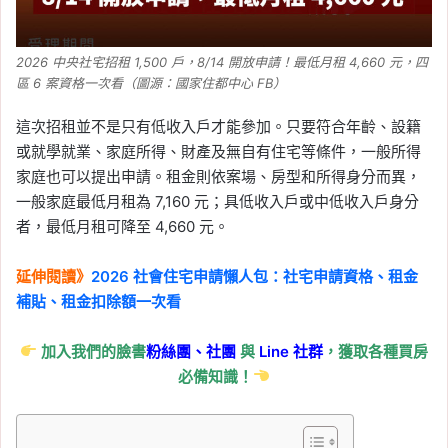
籤
, 
社會住宅申請
, 
社會住宅申請資格
2026-06-09
2026 中央社宅招租 1,500 戶，8/14 開放申請！最低月租 4,660 元，四
租屋看房前先匯訂金正常
區 6 案資格一次看（圖源：國家住都中心 FB）
嗎？小心租屋詐騙，3 招
識破假房東
這次招租並不是只有低收入戶才能參加。只要符合年齡、設籍
或就學就業、家庭所得、財產及無自有住宅等條件，一般所得
Tag:
樂屋網
, 
租屋
, 
租屋族
, 
租屋族˙
, 
租
家庭也可以提出申請。租金則依案場、房型和所得身分而異，
屋注意事項
, 
租屋糾紛
, 
租屋詐騙
, 
租房
, 
一般家庭最低月租為 7,160 元；具低收入戶或中低收入戶身分
租房子
, 
詐騙
者，最低月租可降至 4,660 元。
2026-06-07
高雄租屋行情大洗牌！台
延伸閱讀》
2026 社會住宅申請懶人包：社宅申請資格、租金
積電效應帶動左營、楠梓
補貼、租金扣除額一次看
租金上漲，小資族可看這
3 區
加入我們的臉書
粉絲團、
社團
與
Line
社群
，獲取各種買房
必備知識！
Tag:
台積電
, 
台積電設廠
, 
房市
, 
樂屋網
, 
租屋
, 
高雄
, 
高雄市
, 
高雄房市
2026-06-05