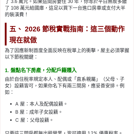
了 3.6 萬元。如果這間房要住 30 年，你等於平白無故多繳
了 108 萬元給國庫，這足以買下一台進口房車或支付大半
的裝潢費！
五、 2026 節稅實戰指南：這三個動作
現在就做
為了因應新制首度全面反映在稅單上的衝擊，屋主必須掌握
以下節稅關鍵：
1. 盤點名下房產，分配戶籍遷入
由於自住稅率規定本人、配偶或「直系親屬」（父母、子
女）設籍皆可，如果你名下有兩三間房，應妥善安排。例
如：
A 屋：本人及配偶設籍。
B 屋：成年子女設籍。
C 屋：父母設籍。
只要這三間房都無出租營業，皆可適用 1.2% 優惠稅率。