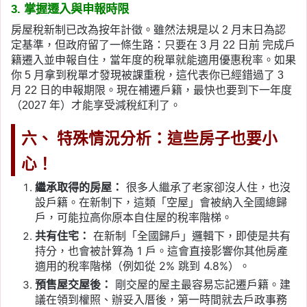
3. 掌握遷入與申報時限
房屋稅新制已改為按年計徵。雖然法規是以 2 月末日為認
定基準，但政府留了一條生路：只要在 3 月 22 日前 完成戶
籍遷入並申報自住，當年度的稅單就能適用優惠稅率。如果
你 5 月拿到稅單才發現被課重稅，這代表你已經錯過了 3
月 22 日的申報期限。現在補遷戶籍，最快也要到下一年度
（2027 年）才能享受減稅紅利了。
六、 特殊情況分析：這些房子也要小
心！
繼承取得的房屋：
很多人繼承了老家卻沒人住，也沒
設戶籍。在新制下，這類「空屋」會被納入全國總歸
戶，可能拉高你原本自住屋的稅率階梯。
共有住宅：
在新制「全國歸戶」邏輯下，即使是共有
持分，也會被計算為 1 戶。這會直接影響你其他房產
適用的稅率階梯（例如從 2% 跳到 4.8%）。
預售屋交屋後：
剛交屋的屋主最容易忘記遷戶籍。建
議在領到權照、辦妥入厝後，第一時間就去戶政事務