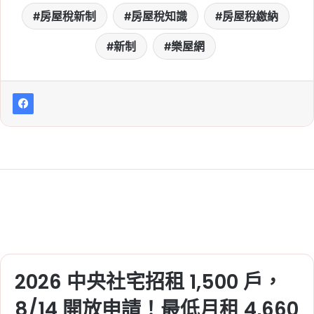
屋
, 
租屋市場趨勢
, 
租屋族
, 
租金
房屋稅新制
房屋稅知識
房屋稅繳納
2026-06-29
新制
樂屋網
桃園社會住宅續租租金
2026：蘆竹一號、平鎮一
號、八德三號社宅分 3 年
緩漲
Tag:
桃園
, 
桃園社宅基地
, 
桃園社宅懶人
包
, 
桃園社宅戶數
, 
桃園社會住宅
, 
桃園
租屋
, 
社會住宅
, 
社會住宅申請
2026-06-16
桃園航空城 2 大社會住宅
啟動！橫埔、誠聖近 1800
戶招標，預計 2030 年完
工
2026 中央社宅招租 1,500 戶，
Tag:
桃園
, 
桃園社宅基地
, 
桃園社宅懶人
8/14 開放申請！最低月租 4,660
包
, 
桃園社宅戶數
, 
桃園社會住宅
, 
桃園