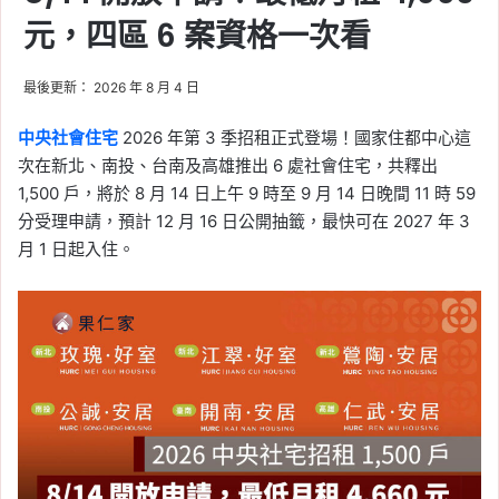
租屋
, 
社會住宅
元，四區 6 案資格一次看
2026-06-10
租屋族壓力稍微緩解，5
最後更新： 2026 年 8 月 4 日
月房租年增率創 48 個月
新低！連續 5 個月跌破
中央社會住宅
2026 年第 3 季招租正式登場！國家住都中心這
2%
次在新北、南投、台南及高雄推出 6 處社會住宅，共釋出
1,500 戶，將於 8 月 14 日上午 9 時至 9 月 14 日晚間 11 時 59
Tag:
信義
, 
信義不動產評論
, 
信義代銷
, 
分受理申請，預計 12 月 16 日公開抽籤，最快可在 2027 年 3
信義全球資產公司
, 
信義嘉學
, 
信義房屋
, 
月 1 日起入住。
信義房屋不動產評論
, 
房價
, 
房市
, 
房租
, 
房租指數
, 
租屋
, 
租屋族
2026-06-09
2026 新北社宅：新莊、
新店、三峽 6/10 起遞補
招租，申請時間、資格、
房型租金一次看
Tag:
新北
, 
新北市
, 
新北市建案
, 
新北市
社會住宅
, 
社宅
, 
社會住宅
, 
社會住宅抽