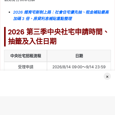
文安居「候補招租」套房
33 戶，期限至 6/22，資
2026 婚育宅新制上路：社會住宅優先抽、租金補貼最高
格與租金一次看
加碼 3 倍、房貸利息補貼重點整理
Tag:
桃園
, 
桃園社宅基地
, 
桃園社宅懶人
2026 第三季中央社宅申請時間、
包
, 
桃園社宅戶數
, 
桃園社會住宅
, 
桃園
租屋
, 
社會住宅
, 
社會住宅申請
, 
社會住
抽籤及入住日期
宅申請資格
2026-05-27
中央社宅招租流程
日期
2026 高雄社會住宅：福
山安居社宅招租 220 戶，
受理申請
2026/8/14 09:00～9/14 23:59
期限至 6/22、申請資
×
寄發審查結果
預計 2026/11/27 起陸續寄發
格、租金一次看
公開抽籤及公告結果
2026/12/16
Tag:
中央社宅
, 
社會住宅
, 
社會住宅申
請
, 
社會住宅申請資格
, 
高雄
, 
高雄市
, 
高
Facebook
選屋及簽約
依書面通知日期辦理
雄房市
, 
高雄社會住宅
2026-05-26
起租首日
2027/3/1
2026 台南社會住宅：新