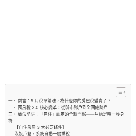
一、 前言：5 月稅單驚魂，為什麼你的房屋稅變貴了？
二、 囤房稅 2.0 核心變革：從縣市歸戶到全國總歸戶
三、 致命陷阱：「自住」認定的全新門檻——戶籍是唯一護身
符
【自住房屋 3 大必要條件】
沒設戶籍，系統自動一鍵重稅