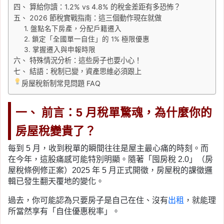
四、 算給你讀：1.2% vs 4.8% 的稅金差距有多恐怖？
五、 2026 節稅實戰指南：這三個動作現在就做
1. 盤點名下房產，分配戶籍遷入
2. 鎖定「全國單一自住」的 1% 極限優惠
3. 掌握遷入與申報時限
六、 特殊情況分析：這些房子也要小心！
七、 結語：稅制已變，資產思維必須跟上
房屋稅新制常見問題 FAQ
一、 前言：5 月稅單驚魂，為什麼你的
房屋稅變貴了？
每到 5 月，收到稅單的瞬間往往是屋主最心痛的時刻。而
在今年，這股痛感可能特別明顯。隨著「囤房稅 2.0」（房
屋稅條例修正案）2025 年 5 月正式開徵，房屋稅的課徵邏
輯已發生翻天覆地的變化。
過去，你可能認為只要房子是自己在住、沒有
出租
，就能理
所當然享有「自住優惠稅率」。