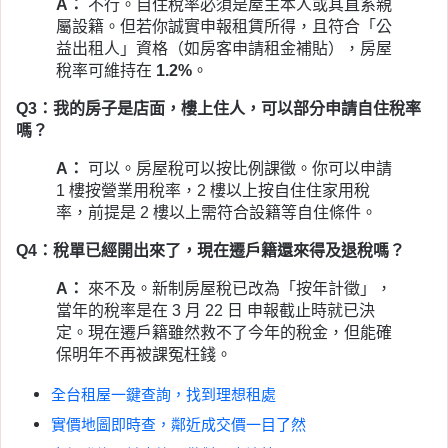
A：
不行。自住稅率必須是屋主本人或其直系親
屬設籍。但若你誠實申報租賃所得，且符合「公
益出租人」資格（如房客申請租金補貼），房屋
稅率可維持在
1.2%
。
Q3：我的房子是店面，樓上住人，可以部分申請自住稅率
嗎？
A：
可以。房屋稅可以按比例課徵。你可以申請
1 樓按營業用稅率，2 樓以上按自住住家用稅
率，前提是 2 樓以上需符合設籍等自住條件。
Q4：稅單已經開出來了，現在遷戶籍還來得及退稅嗎？
A：
來不及。新制房屋稅已改為「按年計徵」，
當年的稅率是在 3 月 22 日 申報截止時就已決
定。現在遷戶籍雖然救不了今年的稅金，但能確
保明年不再被課冤枉錢。
全台租屋一鍵查詢，找到理想租處
實價地圖即時查，鄰近成交價一目了然