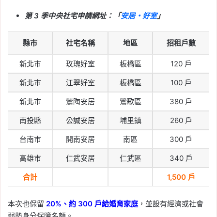
橋、土城共 265 戶，6/10
第 3 季中央社宅申請網址：「
安居・好室
」
開放申請，地點、資格、
申請方式一次看
縣市
社宅名稱
地區
招租戶數
Tag:
新北
, 
新北市
, 
新北市建案
, 
新北市
新北市
玫瑰好室
板橋區
120 戶
社會住宅
, 
社宅
, 
社會住宅
, 
社會住宅抽
籤
, 
社會住宅申請
, 
社會住宅申請資格
新北市
江翠好室
板橋區
100 戶
2026-05-29
新北市
鶯陶安居
鶯歌區
380 戶
2026 台南社會住宅：新
都安居 A 候補招租至
南投縣
公誠安居
埔里鎮
260 戶
6/22，套房、二房 174
台南市
開南安居
南區
300 戶
戶，申請資格與租金整理
高雄市
仁武安居
仁武區
340 戶
Tag:
中央社宅
, 
台南
, 
台南社會住宅
, 
社
會住宅
, 
社會住宅申請
, 
社會住宅申請資
合計
1,500 戶
格
2026-05-28
本次也保留
20%、約 300 戶給婚育家庭
，並設有經濟或社會
2026 桃園社會住宅：慈
弱勢身分保障名額。