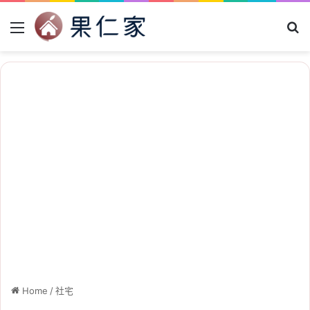
Menu
Se
Home
/
社宅