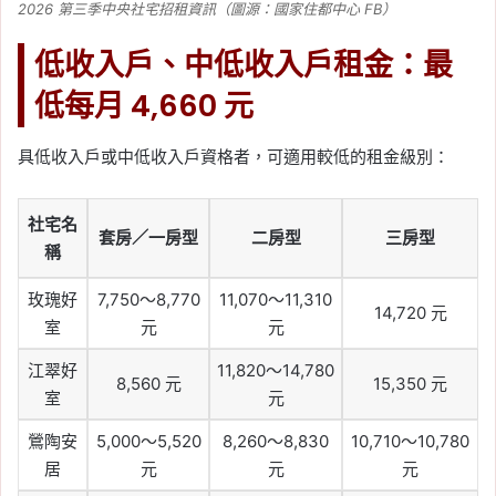
2026 第三季中央社宅招租資訊（圖源：國家住都中心 FB）
低收入戶、中低收入戶租金：最
低每月 4,660 元
具低收入戶或中低收入戶資格者，可適用較低的租金級別：
社宅名
套房／一房型
二房型
三房型
稱
玫瑰好
7,750～8,770
11,070～11,310
14,720 元
室
元
元
江翠好
11,820～14,780
8,560 元
15,350 元
室
元
鶯陶安
5,000～5,520
8,260～8,830
10,710～10,780
居
元
元
元