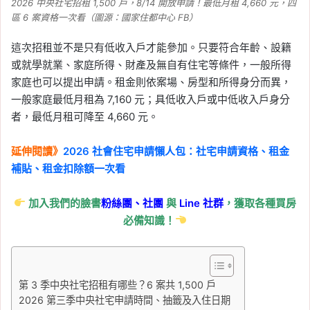
2026 中央社宅招租 1,500 戶，8/14 開放申請！最低月租 4,660 元，四
區 6 案資格一次看（圖源：國家住都中心 FB）
這次招租並不是只有低收入戶才能參加。只要符合年齡、設籍
或就學就業、家庭所得、財產及無自有住宅等條件，一般所得
家庭也可以提出申請。租金則依案場、房型和所得身分而異，
一般家庭最低月租為 7,160 元；具低收入戶或中低收入戶身分
者，最低月租可降至 4,660 元。
延伸閱讀》
2026 社會住宅申請懶人包：社宅申請資格、租金
補貼、租金扣除額一次看
加入我們的臉書
粉絲團、
社團
與
Line
社群
，獲取各種買房
必備知識！
第 3 季中央社宅招租有哪些？6 案共 1,500 戶
2026 第三季中央社宅申請時間、抽籤及入住日期