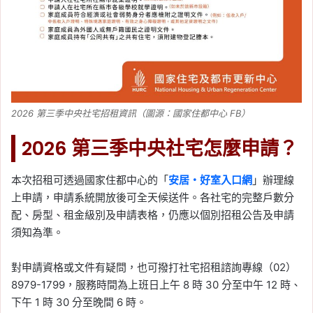
2026 第三季中央社宅招租資訊（圖源：國家住都中心 FB）
2026 第三季中央社宅怎麼申請？
本次招租可透過國家住都中心的「
安居・好室入口網
」辦理線
上申請，申請系統開放後可全天候送件。各社宅的完整戶數分
配、房型、租金級別及申請表格，仍應以個別招租公告及申請
須知為準。
對申請資格或文件有疑問，也可撥打社宅招租諮詢專線（02）
8979-1799，服務時間為上班日上午 8 時 30 分至中午 12 時、
下午 1 時 30 分至晚間 6 時。