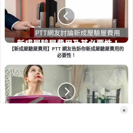
租賃專法修法急轉彎！3 年租
屋
期、續約漲租上限暫緩，最新重
驗
屋
點一次看
費
Tag:
房東
,
社會住宅
,
租屋
,
租屋族
,
租屋注意事
用】
PTT
項
,
租屋糾紛
,
租屋補助
,
租屋補助申請
,
租屋補助
網
資格
【新成屋驗屋費用】PTT 網友告訴你新成屋驗屋費用的
友
告
必要性！
訴
你
浴
新
室
成
漏
屋
水
2026-07-20
驗
常
新竹人注意！竹科旁將新增 838
屋
見
戶社宅，「金城安居」預計
費
4
×
用
大
2029 年完工
的
原
必
浴室漏水常見 4 大原因！信義房屋專家教你自己檢測
Tag:
新竹
,
新竹市
,
新竹縣
,
社會住宅
,
社會住宅
因！
要
信
進度
,
竹科
Facebook