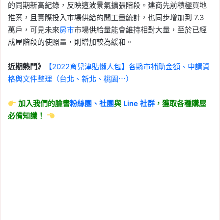
的同期新高紀錄，反映這波景氣擴張階段。建商先前積極買地
推案，且實際投入市場供給的開工量統計，也同步增加到 7.3
萬戶，可見未來
房市
市場供給量能會維持相對大量，至於已經
成屋階段的使照量，則增加較為緩和。
近期熱門》
【2022育兒津貼懶人包】各縣市補助金額、申請資
格與文件整理（台北、新北、桃園⋯）
加入我們的臉書
粉絲團、
社團
與
Line
社群
，獲取各種購屋
必備知識！