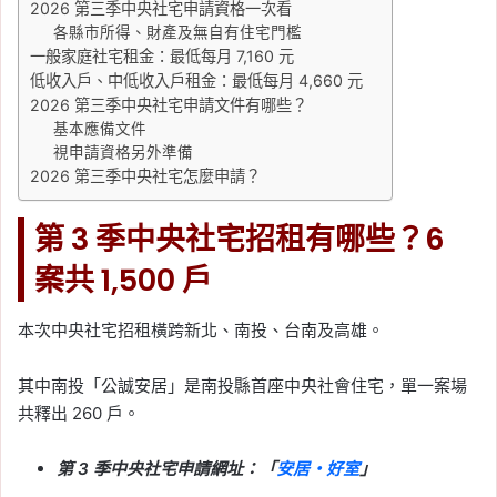
2026 第三季中央社宅申請資格一次看
各縣市所得、財產及無自有住宅門檻
一般家庭社宅租金：最低每月 7,160 元
低收入戶、中低收入戶租金：最低每月 4,660 元
2026 第三季中央社宅申請文件有哪些？
基本應備文件
視申請資格另外準備
2026 第三季中央社宅怎麼申請？
第 3 季中央社宅招租有哪些？6
案共 1,500 戶
本次中央社宅招租橫跨新北、南投、台南及高雄。
其中南投「公誠安居」是南投縣首座中央社會住宅，單一案場
共釋出 260 戶。
第 3 季中央社宅申請網址：「
安居・好室
」