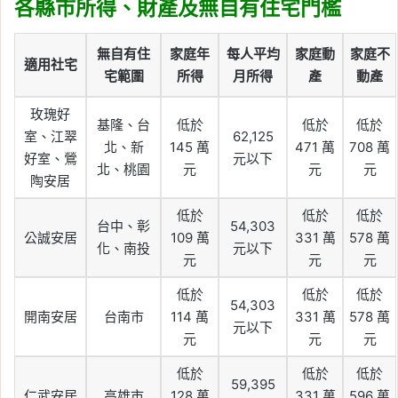
各縣市所得、財產及無自有住宅門檻
無自有住
家庭年
每人平均
家庭動
家庭不
適用社宅
宅範圍
所得
月所得
產
動產
玫瑰好
基隆、台
低於
低於
低於
室、江翠
62,125
北、新
145 萬
471 萬
708 萬
好室、鶯
元以下
北、桃園
元
元
元
陶安居
低於
低於
低於
台中、彰
54,303
公誠安居
109 萬
331 萬
578 萬
化、南投
元以下
元
元
元
低於
低於
低於
54,303
開南安居
台南市
114 萬
331 萬
578 萬
元以下
元
元
元
低於
低於
低於
59,395
仁武安居
高雄市
128 萬
331 萬
596 萬