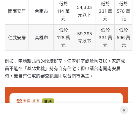
低於
低於
低於
54,303
開南安居
台南市
114 萬
331 萬
578 萬
元以下
元
元
元
低於
低於
低於
59,395
仁武安居
高雄市
128 萬
331 萬
596 萬
元以下
元
元
元
例如：申請新北市的玫瑰好室、江翠好室或鶯陶安居，家庭成
員不能在「基北北桃」持有自有住宅；但申請台南開南安居
時，無自有住宅的審查範圍則以台南市為主。
×
Facebook