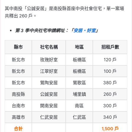
其中南投「公誠安居」是南投縣首座中央社會住宅，單一案場
共釋出 260 戶。
第 3 季中央社宅申請網址：「
安居・好室
」
縣市
社宅名稱
地區
招租戶數
新北市
玫瑰好室
板橋區
120 戶
新北市
江翠好室
板橋區
100 戶
新北市
鶯陶安居
鶯歌區
380 戶
南投縣
公誠安居
埔里鎮
260 戶
台南市
開南安居
南區
300 戶
高雄市
仁武安居
仁武區
340 戶
合計
1,500 戶