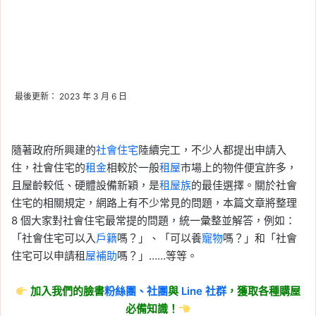
最後更新： 2023 年 3 月 6 日
隨著政府所興建的
社會住宅
陸續完工，不少人都提出申請入
住，社會住宅的
租金
相較於一般
租屋
市場上的物件便宜許多，
且屋齡較低、硬體設備新穎，是
租屋族
的最佳選擇。關於社會
住宅的相關規定，網路上有不少常見的問題，本篇文章將整理
8 個大家對社會住宅最常提的問題，統一彙整並解答，例如：
「社會住宅可以入
戶籍
嗎？」、「可以養
寵物
嗎？」和「社會
住宅可以申請租
屋補助
嗎？」……等等。
加入我們的臉書
粉絲團、
社團
與
Line
社群
，獲取各種購屋
必備知識！