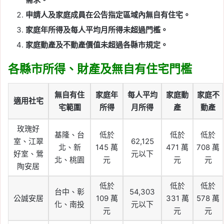
申請人及家庭成員在公告指定區域內無自有住宅。
家庭年所得及每人平均月所得未超過門檻。
家庭動產及不動產價值未超過各縣市規定。
各縣市所得、財產及無自有住宅門檻
無自有住
家庭年
每人平均
家庭動
家庭不
適用社宅
宅範圍
所得
月所得
產
動產
玫瑰好
基隆、台
低於
低於
低於
室、江翠
62,125
北、新
145 萬
471 萬
708 萬
好室、鶯
元以下
北、桃園
元
元
元
陶安居
低於
低於
低於
台中、彰
54,303
公誠安居
109 萬
331 萬
578 萬
化、南投
元以下
元
元
元