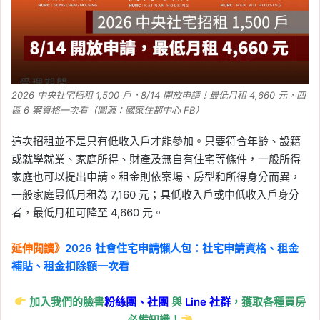
2026 中央社宅招租 1,500 戶，8/14 開放申請！最低月租 4,660 元，四
區 6 案資格一次看（圖源：國家住都中心 FB）
這次招租並不是只有低收入戶才能參加。只要符合年齡、設籍
或就學就業、家庭所得、財產及無自有住宅等條件，一般所得
家庭也可以提出申請。租金則依案場、房型和所得身分而異，
一般家庭最低月租為 7,160 元；具低收入戶或中低收入戶身分
者，最低月租可降至 4,660 元。
延伸閱讀》
2026 社會住宅申請懶人包：社宅申請資格、租金
補貼、租金扣除額一次看
加入我們的臉書
粉絲團、
社團
與
Line
社群
，獲取各種買房
必備知識！