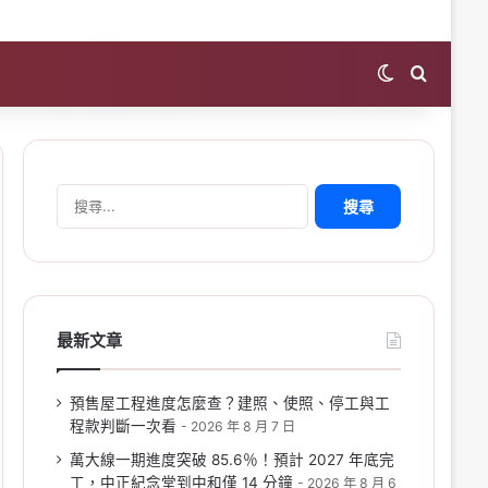
Switch skin
Search 
搜
尋
關
鍵
字:
最新文章
預售屋工程進度怎麼查？建照、使照、停工與工
程款判斷一次看
2026 年 8 月 7 日
萬大線一期進度突破 85.6％！預計 2027 年底完
工，中正紀念堂到中和僅 14 分鐘
2026 年 8 月 6