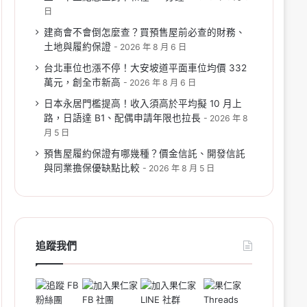
日
建商會不會倒怎麼查？買預售屋前必查的財務、
土地與履約保證
2026 年 8 月 6 日
台北車位也漲不停！大安坡道平面車位均價 332
萬元，創全市新高
2026 年 8 月 6 日
日本永居門檻提高！收入須高於平均擬 10 月上
路，日語達 B1、配偶申請年限也拉長
2026 年 8
月 5 日
預售屋履約保證有哪幾種？價金信託、開發信託
與同業擔保優缺點比較
2026 年 8 月 5 日
追蹤我們