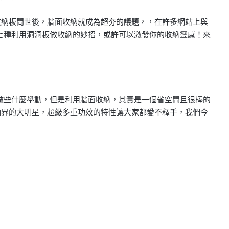
 牆面收納板問世後，牆面收納就成為超夯的議題，，在許多網站上與
七種利用洞洞板做收納的妙招，或許可以激發你的收納靈感！來
做些什麼舉動，但是利用牆面收納，其實是一個省空間且很棒的
牆面收納界的大明星，超級多重功效的特性讓大家都愛不釋手，我們今