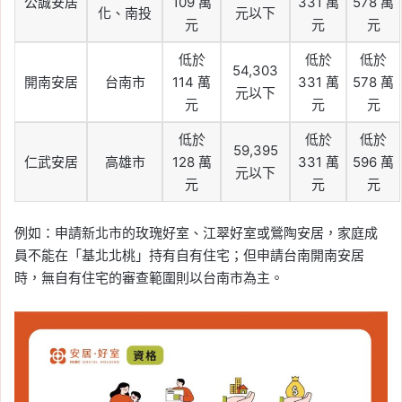
公誠安居
109 萬
331 萬
578 萬
化、南投
元以下
元
元
元
低於
低於
低於
54,303
開南安居
台南市
114 萬
331 萬
578 萬
元以下
元
元
元
低於
低於
低於
59,395
仁武安居
高雄市
128 萬
331 萬
596 萬
元以下
元
元
元
例如：申請新北市的玫瑰好室、江翠好室或鶯陶安居，家庭成
員不能在「基北北桃」持有自有住宅；但申請台南開南安居
時，無自有住宅的審查範圍則以台南市為主。