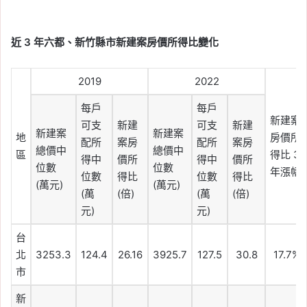
近 3
年六都、新竹縣市新建案房價所得比變化
2019
2022
每戶
每戶
新建案
可支
新建
可支
新建
新建案
新建案
地
房價所
配所
案房
配所
案房
總價中
總價中
區
得比 3
得中
價所
得中
價所
位數
位數
年漲幅
位數
得比
位數
得比
(萬元)
(萬元)
(萬
(倍)
(萬
(倍)
元)
元)
台
北
3253.3
124.4
26.16
3925.7
127.5
30.8
17.7%
市
新