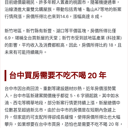
目前總價最親民、許多年輕人置產的桃園市，隨著機捷通車，
沿線湧進大量雙北購屋族，帶動包括青埔、龜山A7等地的新案
行情飛漲，房價所得比也來到14.6，漲幅高達 8 成。
新竹地區，新竹縣有新豐、湖口等平價區塊，房價所得比僅
6.9，堪稱全台買新屋的天堂；新竹市受到該地區產業 (科技業)
的影響，平均收入及消費都較高，因此，房價所得比約 18，且
未來有可能持續飆升。
台中買房需要不吃不喝 20 年
台中市因台商回流、重劃等建設題材炒熱，近年房價漲勢驚
人，台中市區新建案開價幾乎都從 5、6 字頭起跳，其中如水
湳、西屯等精華地段，部分新案行情更持續上漲，新屋總價中
位數甚至超過新北市。由於台中市的房價是在短期內急遽上
升，但家庭的可支配所得卻成長緩慢，使得房價所得比也大幅
攀升，如果想要在台中市買房，恐怕也是需要不吃不喝 20 年，