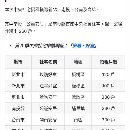
本次中央社宅招租橫跨新北、南投、台南及高雄。
其中南投「公誠安居」是南投縣首座中央社會住宅，單一案場
共釋出 260 戶。
第 3 季中央社宅申請網址：「
安居・好室
」
縣市
社宅名稱
地區
招租戶數
新北市
玫瑰好室
板橋區
120 戶
新北市
江翠好室
板橋區
100 戶
新北市
鶯陶安居
鶯歌區
380 戶
南投縣
公誠安居
埔里鎮
260 戶
台南市
開南安居
南區
300 戶