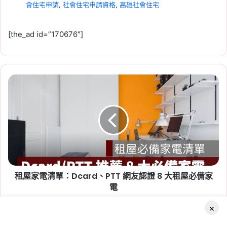
會住宅申請
,
社會住宅申請資格
,
高雄社會住宅
[the_ad id=”170676″]
租
2026-07-23
屋
租賃專法修法急轉彎！3 年租
家
期、續約漲租上限暫緩，最新重
電
清
點一次看
單：
Tag:
房東
,
社會住宅
,
租屋
,
租屋族
,
租屋注意事
Dcard、
PTT
項
,
租屋糾紛
,
租屋補助
,
租屋補助申請
,
租屋補助
網
資格
租屋家電清單：Dcard、PTT 網友認證 8 大租屋必備家
友
認
電
證
×
8
店
大
面
Facebook