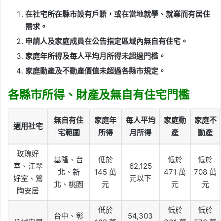
在社宅所在縣市設有戶籍，或在當地就學、就業而有居住
需求。
申請人及家庭成員在公告指定區域內無自有住宅。
家庭年所得及每人平均月所得未超過門檻。
家庭動產及不動產價值未超過各縣市規定。
各縣市所得、財產及無自有住宅門檻
無自有住
家庭年
每人平均
家庭動
家庭不
適用社宅
宅範圍
所得
月所得
產
動產
玫瑰好
基隆、台
低於
低於
低於
室、江翠
62,125
北、新
145 萬
471 萬
708 萬
好室、鶯
元以下
北、桃園
元
元
元
陶安居
低於
低於
低於
台中、彰
54,303