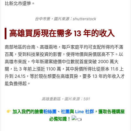
比新北市還慘。
台中市景，圖片來源：shutterstock
高雄買房現在需多 13 年的收入
南部地區的台南、高雄兩地，每戶家庭平均可支配所得均不滿
百萬，受到科技業投資的影響，使得地價與房價居高不下。以
高雄市來說，今年新建案總價中位數就首度突破 2000 萬大
關，比 3 年前上漲近 1100 萬，其中房價所得比從原本 11.6 上
升到 24.15，等於現在想要在高雄買房，要多 13 年的年收入才
能負擔得起。
高雄重劃區，圖片來源：
591
加入我們的臉書
粉絲團、
社團
與
Line
社群
，獲取各種購屋
必備知識！