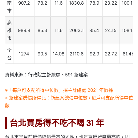
南
907.2
78.2
11.6
1830.8
78.9
23.22
100.1%
市
高
雄
989.8
85.3
11.6
2063.1
85.4
24.15
108.1%
市
全
1274
90.5
14.08
2110.6
92.9
22.72
61.4%
台
資料來源：行政院主計總處、591 新建案
※「每戶可支配所得中位數」採主計總處 2021 年數據
※ 新建案房價所得比：新建案總價中位數 / 每戶可支配所得中位
數
台北買房得不吃不喝 31 年
台北市是目前房價總價最高的地區，也是買房難度最高的，即