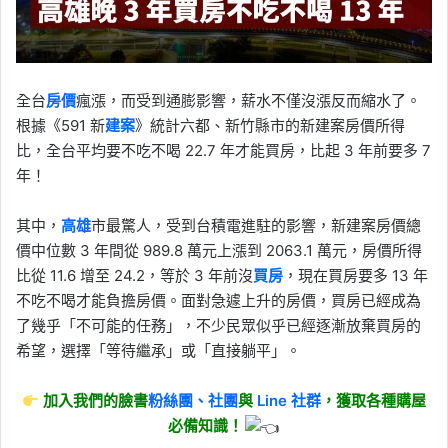
全台
房價
瘋漲，而受到通膨影響，薪水不僅沒漲反而縮水了。
根據《591 新
建案
》統計六都、新竹縣市的新建案房價所得
比，全台平均要不吃不喝 22.7 年才能買房，比起 3 年前要多 7
年！
其中，
高雄
市最驚人，受到台積電進駐的影響，新建案房價總
價中位數 3 年間從 989.8 萬元上漲到 2063.1 萬元，房價所得
比從 11.6 增至 24.2，等於 3 年前沒
買房
，現在買房要多 13 年
不吃不喝才能負擔房價。面對急遽上升的房價，買房已經成為
了幾乎「不可能的任務」，不少民眾似乎已經逐漸放棄買房的
希望，選擇「等待繼承」或「直接躺平」。
加入我們的臉書
粉絲團、
社團
與
Line
社群
，獲取各種購屋
必備知識！