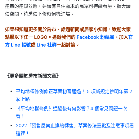
連串的連鎖效應，建議有自住需求的民眾可持續看房、擴大議
價空間，待房價下修時伺機進場。
如果想知道更多關於房市、話題新聞或居家小知識，歡迎大家
點擊以下任一 LOGO。追蹤我們的
Facebook 粉絲團
、加入
官
方 Line 帳號
或
Line 社群
一起討論。
《更多關於房市新聞文章》
平均地權條例修正草案初審通過！ 5 項新規定拚明年第 2
季上路
《平均地權條例》通過後有何影響？4 個常見問題一次
看！
2022「預售屋禁止換約轉售」草案修法重點及注意事項看
這裡！