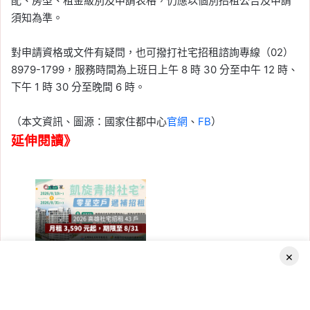
配、房型、租金級別及申請表格，仍應以個別招租公告及申請
須知為準。
對申請資格或文件有疑問，也可撥打社宅招租諮詢專線（02）
8979-1799，服務時間為上班日上午 8 時 30 分至中午 12 時、
下午 1 時 30 分至晚間 6 時。
（本文資訊、圖源：國家住都中心
官網
、
FB
）
延伸閱讀》
×
2026-08-04
2026 高雄社宅招租！「凱旋青
樹」遞補招租 43 戶，月租
Facebook