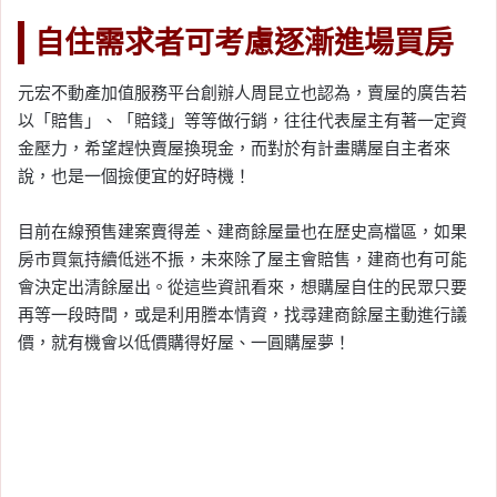
自住需求者可考慮逐漸進場買房
元宏不動產加值服務平台創辦人周昆立也認為，賣屋的廣告若
以「賠售」、「賠錢」等等做行銷，往往代表屋主有著一定資
金壓力，希望趕快賣屋換現金，而對於有計畫購屋自主者來
說，也是一個撿便宜的好時機！
目前在線預售建案賣得差、建商餘屋量也在歷史高檔區，如果
房市買氣持續低迷不振，未來除了屋主會賠售，建商也有可能
會決定出清餘屋出。從這些資訊看來，想購屋自住的民眾只要
再等一段時間，或是利用謄本情資，找尋建商餘屋主動進行議
價，就有機會以低價購得好屋、一圓購屋夢！