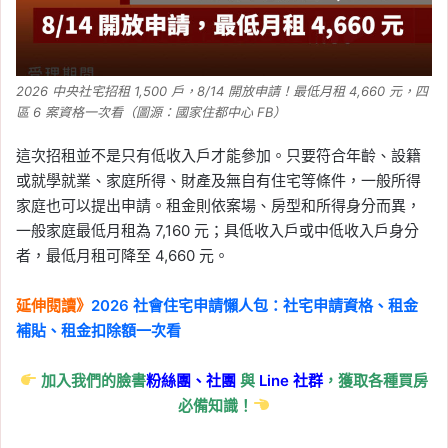
2026 中央社宅招租 1,500 戶，8/14 開放申請！最低月租 4,660 元，四
區 6 案資格一次看（圖源：國家住都中心 FB）
這次招租並不是只有低收入戶才能參加。只要符合年齡、設籍
或就學就業、家庭所得、財產及無自有住宅等條件，一般所得
家庭也可以提出申請。租金則依案場、房型和所得身分而異，
一般家庭最低月租為 7,160 元；具低收入戶或中低收入戶身分
者，最低月租可降至 4,660 元。
延伸閱讀》
2026 社會住宅申請懶人包：社宅申請資格、租金
補貼、租金扣除額一次看
加入我們的臉書
粉絲團、
社團
與
Line
社群
，獲取各種買房
必備知識！