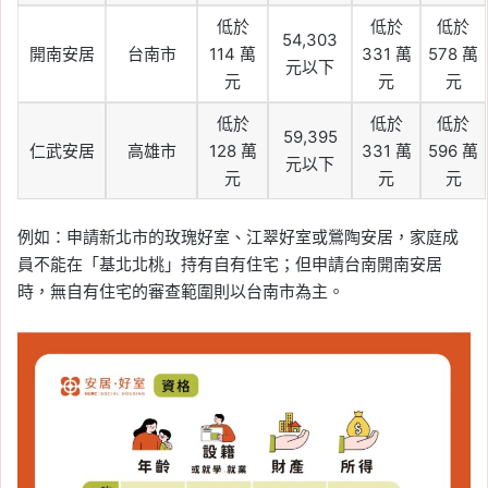
低於
低於
低於
54,303
開南安居
台南市
114 萬
331 萬
578 萬
元以下
元
元
元
低於
低於
低於
59,395
仁武安居
高雄市
128 萬
331 萬
596 萬
元以下
元
元
元
例如：申請新北市的玫瑰好室、江翠好室或鶯陶安居，家庭成
員不能在「基北北桃」持有自有住宅；但申請台南開南安居
時，無自有住宅的審查範圍則以台南市為主。