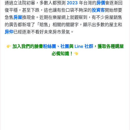
通過立法院初審，多數人都預測
2023
年台灣的
房價
會逐漸回
復平穩，甚至下跌，這也讓有些口袋不夠深的
投資客
開始想要
急售
房屋
換現金。近期在樂屋網上就觀察到，有不少房屋銷售
的廣告都新增了「賠售」相關的關鍵字，顯示出多數的屋主和
房仲
已經逐漸不看好未來房市景氣。
加入我們的臉書
粉絲團、
社團
與
Line
社群
，獲取各種購屋
必備知識！