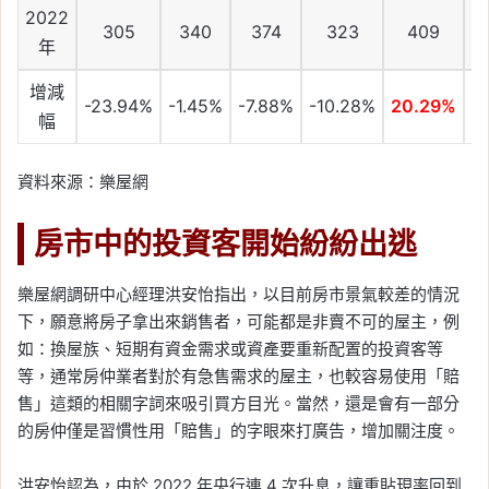
2022
305
340
374
323
409
年
增減
-23.94%
-1.45%
-7.88%
-10.28%
20.29%
2
幅
資料來源：樂屋網
房市中的投資客開始紛紛出逃
樂屋網調研中心經理洪安怡指出，以目前房市景氣較差的情況
下，願意將房子拿出來銷售者，可能都是非賣不可的屋主，例
如：換屋族、短期有資金需求或資產要重新配置的投資客等
等，通常房仲業者對於有急售需求的屋主，也較容易使用「賠
售」這類的相關字詞來吸引買方目光。當然，還是會有一部分
的房仲僅是習慣性用「賠售」的字眼來打廣告，增加關注度。
洪安怡認為，由於 2022 年央行連 4 次升息，讓重貼現率回到