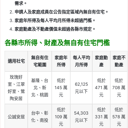
需求。
申請人及家庭成員在公告指定區域內無自有住宅。
家庭年所得及每人平均月所得未超過門檻。
家庭動產及不動產價值未超過各縣市規定。
各縣市所得、財產及無自有住宅門檻
無自有住
家庭年
每人平均
家庭動
家庭不
適用社宅
宅範圍
所得
月所得
產
動產
玫瑰好
基隆、台
低於
低於
低於
室、江翠
62,125
北、新
145 萬
471 萬
708 萬
好室、鶯
元以下
北、桃園
元
元
元
陶安居
低於
低於
低於
台中、彰
54,303
公誠安居
109 萬
331 萬
578 萬
化、南投
元以下
元
元
元