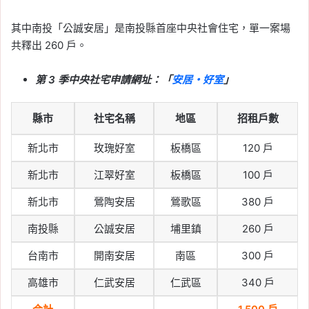
其中南投「公誠安居」是南投縣首座中央社會住宅，單一案場
共釋出 260 戶。
第 3 季中央社宅申請網址：「
安居・好室
」
縣市
社宅名稱
地區
招租戶數
新北市
玫瑰好室
板橋區
120 戶
新北市
江翠好室
板橋區
100 戶
新北市
鶯陶安居
鶯歌區
380 戶
南投縣
公誠安居
埔里鎮
260 戶
台南市
開南安居
南區
300 戶
高雄市
仁武安居
仁武區
340 戶