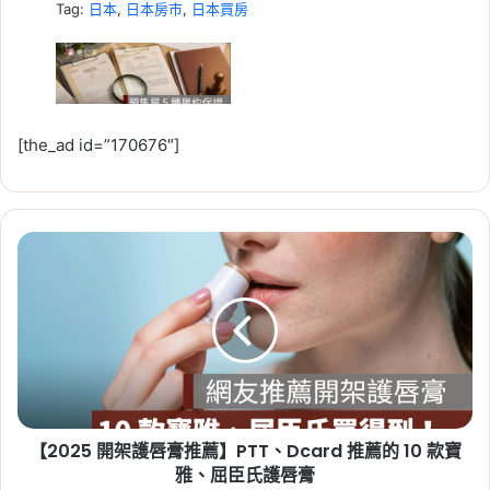
Tag:
日本
,
日本房市
,
日本買房
[the_ad id=”170676″]
2026-08-05
預售屋履約保證有哪幾種？價金
信託、開發信託與同業擔保優缺
【2025
點比較
開
架
Tag:
不動產開發信託
,
價金信託
,
價金返還
,
公會
護
連帶保證
,
同業連帶擔保
,
履約保證種類
,
履約保
唇
證缺點
,
建商倒閉
,
預售屋履約保證
膏
推
薦】
PTT、
【2025 開架護唇膏推薦】PTT、Dcard 推薦的 10 款寶
Dcard
推
雅、屈臣氏護唇膏