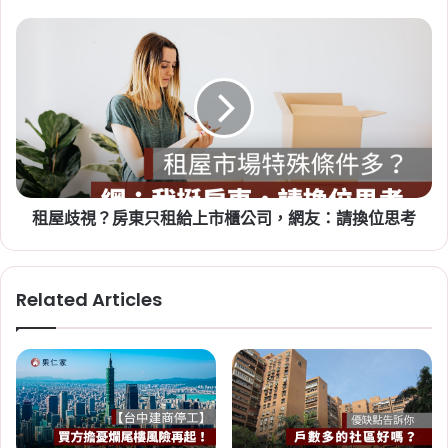
薦
的
租
2026-08-04
10
屋
2026 高雄社宅招租！「凱旋青
款
歧
樹」遞補招租 43 戶，月租
寶
視？
3,590 元起，申請期限至 8/31
雅、
房
屈
東
Tag:
中央社宅
,
社會住宅
,
社會住宅申請
,
社會住
臣
只
宅申請資格
,
高雄
,
高雄市
,
高雄房市
,
高雄社會住
氏
租
宅
護
給
唇
建商會不會倒怎麼查？買預售屋
租屋歧視？房東只租給上市櫃公司，網友：請換位思考
上
膏
市
前必查的財務、土地與履約保證
櫃
公
Tag:
不良建商
,
土地謄本
,
履約保證
,
建商倒閉
,
Related Articles
司，
建商查詢
,
爛尾樓
,
買房注意事項
,
預售屋注意事
網
項
,
黑心建商
友：
請
換
位
思
考