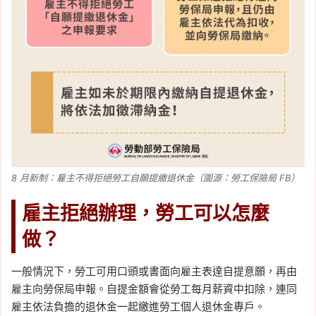
8 月新制：雇主不得拒絕勞工自願提繳退休金（圖源：勞工保險局 FB）
雇主拒絕辦理，勞工可以怎麼
做？
一般情況下，勞工可用口頭或書面向雇主表達自提意願，再由
雇主向勞保局申報。自提金額會從勞工每月薪資中扣除，連同
雇主依法負擔的退休金一起繳進勞工個人退休金專戶。