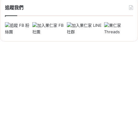
日銀升息訊號升溫，換 10 萬日
追蹤我們
圓成本多近千元
Tag:
匯率
,
台幣
,
台幣升值影響
,
日圓
,
日本
2026-08-03
2026 日本央行經濟展望報告：
通膨恐再破 2%！日圓會漲嗎？
赴日旅遊、日股影響整理
Tag:
匯率
,
台幣
,
央行
,
央行利率
,
央行升息
,
央行
降息
,
日圓
,
日本
,
日本央行