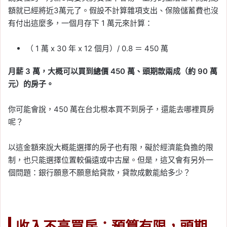
額就已經將近3萬元了。假設不計算雜項支出、保險儲蓄費也沒
有付出這麼多，一個月存下 1 萬元來計算：
（ 1 萬 x 30 年 x 12 個月）/ 0.8 ＝ 450 萬
月薪 3 萬，大概可以買到總價 450 萬、頭期款兩成（約 90 萬
元）的房子。
你可能會說，450 萬在台北根本買不到房子，還能去哪裡買房
呢？
以這金額來說大概能選擇的房子也有限，礙於經濟能負擔的限
制，也只能選擇位置較偏遠或中古屋。但是，這又會有另外一
個問題：銀行願意不願意給貸款，貸款成數能給多少？
收入不高買房：預算有限，頭期