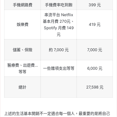
手機網路費
手機費率吃到飽
399 元
串流平台 Netflix
基本月費 270元、
娛樂費
419 元
Spotify 月費 149
元
儲蓄、保險
約 7,000 元
7,000 元
醫療費、出遊費…
一些雜項支出等等
6,000 元
等等
總計
27,598 元
上述的生活基本開銷不一定適合每一個人，最重要的是將自己