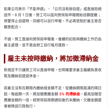
如果公司表示「不能申請」、「公司沒有辦自提」或直接拒絕
送件，8 月 1 日後，勞工可以逕向勞保局申報開始自願提繳；
想要停止自提時，同樣可以自行申報，不必再受制於雇主是否
願意配合。
不過，勞工直接向勞保局申報後，後續的扣款與繳納工作仍由
雇主處理，並不是由勞工自行每月匯款。
雇主未按時繳納，將加徵滯納金
新規定不只讓勞工可以直接申報，也明確要求雇主繼續負責收
取及繳納自提退休金。
若雇主沒有在期限內繳納或金額不足，從繳納期限屆滿的隔日
起，每逾期一天，將加徵應繳金額
3% 的滯納金
，最高加徵至
應繳金額的一倍。經勞保局限期通知後仍未繳納，欠繳金額還
會被移送行政執行。