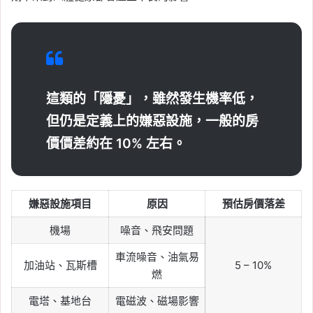
這類的「隱憂」，雖然發生機率低，
但仍是定義上的嫌惡設施，一般的房
價價差約在 10% 左右。
嫌惡設施項目
原因
預估房價落差
機場
噪音、飛安問題
車流噪音、油氣易
加油站、瓦斯槽
5 – 10%
燃
電塔、基地台
電磁波、磁場影響