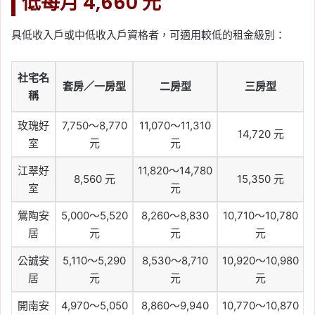
低每月 4,660 元
具低收入戶或中低收入戶資格者，可適用較低的租金級別：
社宅名
套房／一房型
二房型
三房型
稱
玫瑰好
7,750～8,770
11,070～11,310
14,720 元
室
元
元
江翠好
11,820～14,780
8,560 元
15,350 元
室
元
鶯陶安
5,000～5,520
8,260～8,830
10,710～10,780
居
元
元
元
公誠安
5,110～5,290
8,530～8,710
10,920～10,980
居
元
元
元
開南安
4,970～5,050
8,860～9,940
10,770～10,870