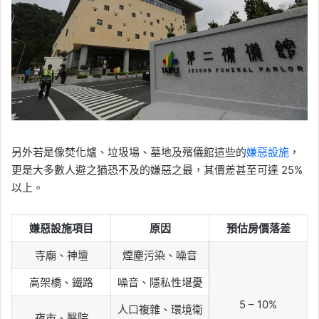
另外若是像焚化爐、垃圾場、墓地及殯儀館這些的
嫌惡設施
，
更是大多數人避之猶恐不及的嫌惡之最，其價差甚至可達 25%
以上。
嫌惡設施項目
原因
預估房價落差
寺廟、神壇
煙塵污染、噪音
高架橋、鐵路
噪音、隱私性堪憂
5 – 10%
人口複雜、環境衛
夜市、醫院