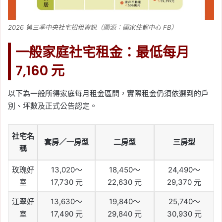
2026 第三季中央社宅招租資訊（圖源：國家住都中心 FB）
一般家庭社宅租金：最低每月
7,160 元
以下為一般所得家庭每月租金區間，實際租金仍須依選到的戶
別、坪數及正式公告認定。
社宅名
套房／一房型
二房型
三房型
稱
玫瑰好
13,020～
18,450～
24,490～
室
17,730 元
22,630 元
29,370 元
江翠好
13,630～
19,840～
25,740～
室
17,490 元
29,840 元
30,930 元