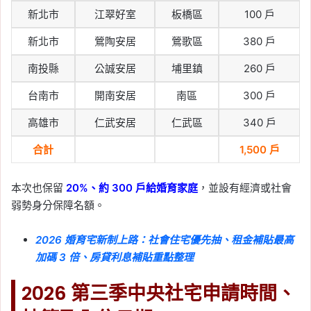
新北市
江翠好室
板橋區
100 戶
新北市
鶯陶安居
鶯歌區
380 戶
南投縣
公誠安居
埔里鎮
260 戶
台南市
開南安居
南區
300 戶
高雄市
仁武安居
仁武區
340 戶
合計
1,500 戶
本次也保留
20%、約 300 戶給婚育家庭
，並設有經濟或社會
弱勢身分保障名額。
2026 婚育宅新制上路：社會住宅優先抽、租金補貼最高
加碼 3 倍、房貸利息補貼重點整理
2026 第三季中央社宅申請時間、