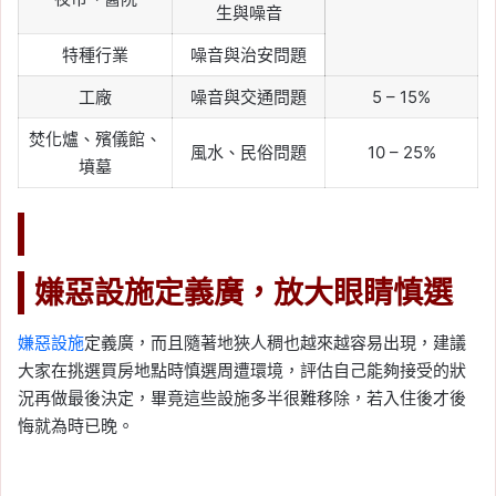
生與噪音
特種行業
噪音與治安問題
工廠
噪音與交通問題
5 – 15%
焚化爐、殯儀館、
風水、民俗問題
10 – 25%
墳墓
嫌惡設施定義廣，放大眼睛慎選
嫌惡設施
定義廣，而且隨著地狹人稠也越來越容易出現，建議
大家在挑選買房地點時慎選周遭環境，評估自己能夠接受的狀
況再做最後決定，畢竟這些設施多半很難移除，若入住後才後
悔就為時已晚。