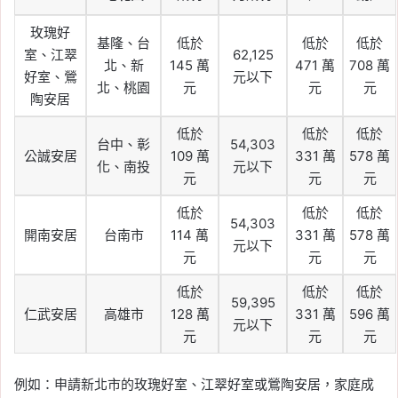
玫瑰好
基隆、台
低於
低於
低於
室、江翠
62,125
北、新
145 萬
471 萬
708 萬
好室、鶯
元以下
北、桃園
元
元
元
陶安居
低於
低於
低於
台中、彰
54,303
公誠安居
109 萬
331 萬
578 萬
化、南投
元以下
元
元
元
低於
低於
低於
54,303
開南安居
台南市
114 萬
331 萬
578 萬
元以下
元
元
元
低於
低於
低於
59,395
仁武安居
高雄市
128 萬
331 萬
596 萬
元以下
元
元
元
例如：申請新北市的玫瑰好室、江翠好室或鶯陶安居，家庭成