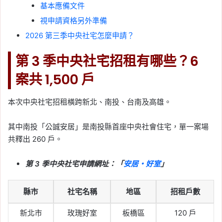
基本應備文件
視申請資格另外準備
2026 第三季中央社宅怎麼申請？
第 3 季中央社宅招租有哪些？6
案共 1,500 戶
本次中央社宅招租橫跨新北、南投、台南及高雄。
其中南投「公誠安居」是南投縣首座中央社會住宅，單一案場
共釋出 260 戶。
第 3 季中央社宅申請網址：「
安居・好室
」
縣市
社宅名稱
地區
招租戶數
新北市
玫瑰好室
板橋區
120 戶