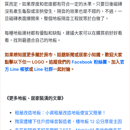
質而定，如果厚度和密度都有符合一定的水準，只要日後磁磚
沒有產生龜裂或澎拱發生，隔音的效果也是不錯的，不過，一
旦磁磚表面爆開來，整個地板隔音工程就等於白做了。
每種地板建材都有優點和缺點，建議大家可以在購買前好好看
看，找到最適合自己的地板。
如果想知道更多關於房市、話題新聞或居家小知識，歡迎大家
點擊以下任一 LOGO。追蹤我們的
Facebook 粉絲團
、加入
官
方 Line 帳號
或
Line 社群
一起討論。
《更多地板、居家裝潢的文章》
租屋改造地板：小資租屋改造地板便宜又簡單！
隋棠遭樓下住戶控噪音製造者，樓地板 12 公分厚是主因