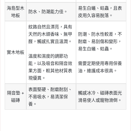
海島型木
易生白蟻、蛀蟲，且表
防水、防潮能力佳。
地板
皮用久容易脫落。
紋路自然且漂亮，具有
天然的木頭香味、無甲
防潮、防水性較差，不
醛，觸感扎實且溫潤。
耐磨、易刮傷和變形，
易生白蟻、蛀蟲。
實木地板
溫度和濕度的調節功
能，以及吸音和隔音效
需要定期使用專用保養
果方面，較其他材質表
油，維護成本很高。
現優異。
表面堅硬、耐磨耐刮、
隔音墊 +
觸感冰冷、磁磚表面光
不易吸水，易清潔保
磁磚
滑易使人或寵物滑倒。
養。