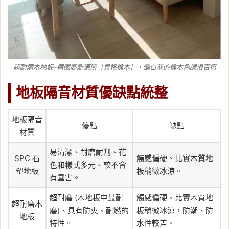
超耐磨木地板–德國高能德斯［貝格橡木］，偏白灰的橡木色調很百搭
地板隔音材質優缺點統整
地板隔音
優點
缺點
材質
易清潔、耐磨耐刮、花
SPC 石
觸感偏硬、比實木質地
色和樣式多元、較不會
塑地板
板稍微冰涼。
有蟲害。
超耐磨 (木地板中最耐
觸感偏硬、比實木質地
超耐磨木
磨)、具有防火、耐燃的
板稍微冰涼，防潮、防
地板
特性。
水性較差。