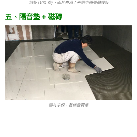
地板 (100 條)，圖片來源：
菩語空間美學設計
五、隔音墊 + 磁磚
圖片來源：
普渼登實業