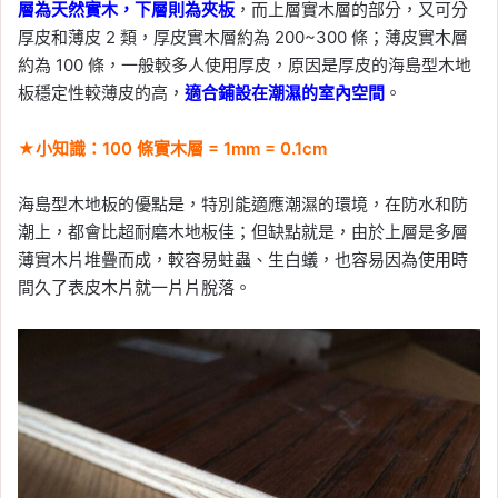
層為天然實木，下層則為夾板
，而上層實木層的部分，又可分
厚皮和薄皮 2 類，厚皮實木層約為 200~300 條；薄皮實木層
約為 100 條，一般較多人使用厚皮，原因是厚皮的海島型木地
板穩定性較薄皮的高，
適合鋪設在潮濕的室內空間
。
★小知識：100
條實木層 = 1mm = 0.1cm
海島型木地板的優點是，特別能適應潮濕的環境，在防水和防
潮上，都會比超耐磨木地板佳；但缺點就是，由於上層是多層
薄實木片堆疊而成，較容易蛀蟲、生白蟻，也容易因為使用時
間久了表皮木片就一片片脫落。