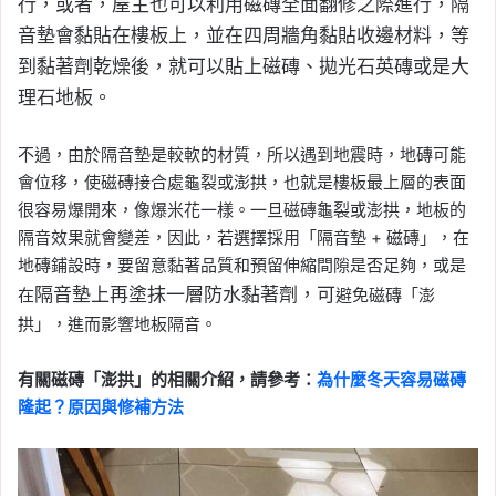
行，或者，屋主也可以利用磁磚全面翻修之際進行，隔
音墊會黏貼在樓板上，
並在四周牆角黏貼收邊材料，
等
到黏著劑乾燥後，就可以貼上磁磚、拋光石英磚或是大
理石地板。
不過，由於隔音墊是較軟的材質，所以遇到地震時，地磚可能
會位移，使磁磚接合處龜裂或澎拱，也就是樓板最上層的表面
很容易爆開來，像爆米花一樣。一旦磁磚龜裂或澎拱，地板的
隔音效果就會變差，因此，若選擇採用「隔音墊 + 磁磚」，在
地磚鋪設時，要留意黏著品質和預留伸縮間隙是否足夠，或是
隔音墊上再塗抹一層防水黏著劑，可
在
避免磁磚「澎
拱」，進而影響地板隔音。
有關磁磚「澎拱」的相關介紹，請參考：
為什麼冬天容易磁磚
隆起？原因與修補方法