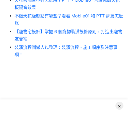
天花板隔音不好怎麼解？PTT、Mobile01 告訴你做天花
板隔音效果
不做天花板缺點有哪些？看看 Mobile01 和 PTT 網友怎麼
說
【寵物宅設計】掌握 6 個寵物裝潢設計原則，打造出寵物
友善宅
裝潢流程圖懶人包整理：裝潢流程、施工順序及注意事
項！
×
Facebook