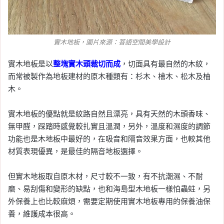
實木地板，圖片來源：
菩語空間美學設計
實木地板是以
整塊實木頭裁切而成
，切面具有最自然的木紋，
而常被製作為地板建材的原木種類有：杉木、檜木、松木及柚
木。
實木地板的優點就是紋路自然且漂亮，具有天然的木頭香味、
無甲醛，踩踏時感覺較扎實且溫潤，另外，溫度和濕度的調節
功能也是木地板中最好的，在吸音和隔音效果方面，也較其他
材質表現優異，是最佳的隔音地板選擇。
但實木地板取自原木材，尺寸較不一致，有不抗潮濕、不耐
磨、易刮傷和變形的缺點，也和海島型木地板一樣怕蟲蛀，另
外保養上也比較麻煩，需要定期使用實木地板專用的保養油保
養，維護成本很高。