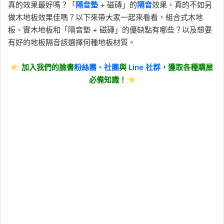
真的效果最好嗎？「
隔音墊
+ 磁磚」的
隔音
效果，真的不如另
做木地板效果佳嗎？以下來帶大家一起來看看，組合式木地
板、實木地板和「隔音墊 + 磁磚」的優缺點有哪些？以及想要
有好的地板隔音該選擇何種地板材質。
加入我們的臉書
粉絲團、
社團
與
Line
社群
，獲取各種購屋
必備知識！