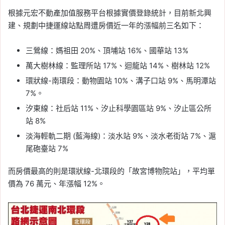
根據元宏不動產加值服務平台根據實價登錄統計，目前新北興
建、規劃中捷運線站點周遭房價近一年的漲幅前三名如下：
三鶯線：媽祖田 20%、頂埔站 16%、國華站 13%
萬大樹林線：監理所站 17%、迴龍站 14%、樹林站 12%
環狀線-南環段：動物園站 10%、溝子口站 9%、馬明潭站
7%。
汐東線：社后站 11%、汐止科學園區站 9%、汐止區公所
站 8%
淡海輕軌二期 (藍海線)：淡水站 9%、淡水老街站 7%、滬
尾砲臺站 7%
而房價最高的則是環狀線-北環段的「故宮博物院站」，平均單
價為 76 萬元、年漲幅 12%。