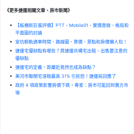
《更多捷運相關文章、房市新聞》
【板橋新巨蛋評價】PTT、Mobile01、實價登錄、格局和
平面圖的討論
安坑輕軌通車時間、路線圖、票價、景點和房價懶人包！
捷運宅優缺點有哪些？買捷運共構宅出租、出售要注意的
優缺點
捷運宅的定義，距離近竟然也成為缺點？
美河市聯開宅漲租最高 31% 引民怨！捷運局回應了
政府 4 項政策影響房價下跌，專家：房市可能回到賣方市
場