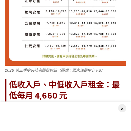
2026 第三季中央社宅招租資訊（圖源：國家住都中心 FB）
低收入戶、中低收入戶租金：最
低每月 4,660 元
×
具低收入戶或中低收入戶資格者，可適用較低的租金級別：
社宅名
套房／一房型
二房型
三房型
Facebook