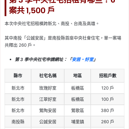
案共 1,500 戶
本次中央社宅招租橫跨新北、南投、台南及高雄。
其中南投「公誠安居」是南投縣首座中央社會住宅，單一案場
共釋出 260 戶。
第 3 季中央社宅申請網址：「
安居・好室
」
縣市
社宅名稱
地區
招租戶數
新北市
玫瑰好室
板橋區
120 戶
新北市
江翠好室
板橋區
100 戶
新北市
鶯陶安居
鶯歌區
380 戶
南投縣
公誠安居
埔里鎮
260 戶