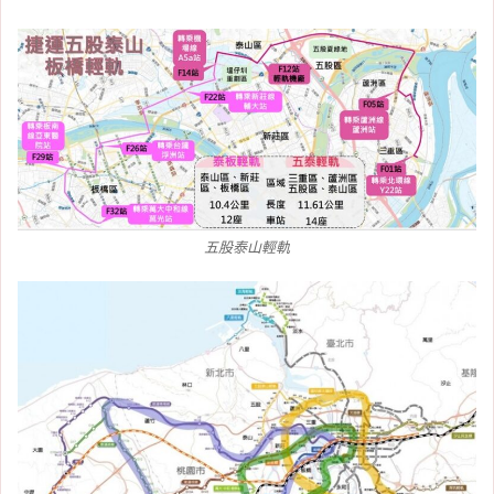
五股泰山輕軌