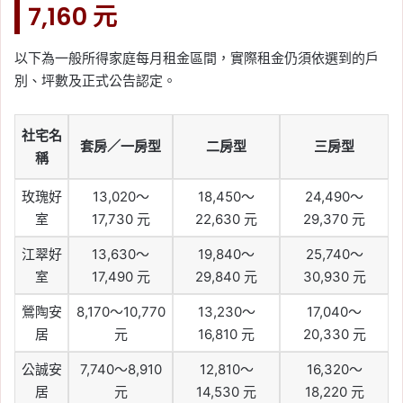
7,160 元
以下為一般所得家庭每月租金區間，實際租金仍須依選到的戶
別、坪數及正式公告認定。
社宅名
套房／一房型
二房型
三房型
稱
玫瑰好
13,020～
18,450～
24,490～
室
17,730 元
22,630 元
29,370 元
江翠好
13,630～
19,840～
25,740～
室
17,490 元
29,840 元
30,930 元
鶯陶安
8,170～10,770
13,230～
17,040～
居
元
16,810 元
20,330 元
公誠安
7,740～8,910
12,810～
16,320～
居
元
14,530 元
18,220 元