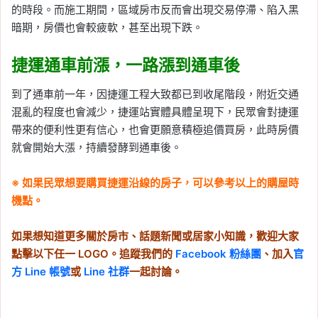
的時段。而施工期間，區域房市反而會出現交易停滯、陷入黑
暗期，房價也會較疲軟，甚至出現下跌。
捷運通車前漲，一路漲到通車後
到了通車前一年，因捷運工程大致都已到收尾階段，附近交通
混亂的程度也會減少，捷運站實體具體呈現下，民眾會對捷運
帶來的便利性更有信心，也會更願意積極追價買房，此時房價
就會開始大漲，持續發酵到通車後。
※ 如果民眾想要購買捷運沿線的房子，可以參考以上的購屋時
機點。
如果想知道更多關於房市、話題新聞或居家小知識，歡迎大家
點擊以下任一 LOGO。追蹤我們的
Facebook 粉絲團
、加入
官
方 Line 帳號
或
Line 社群
一起討論。