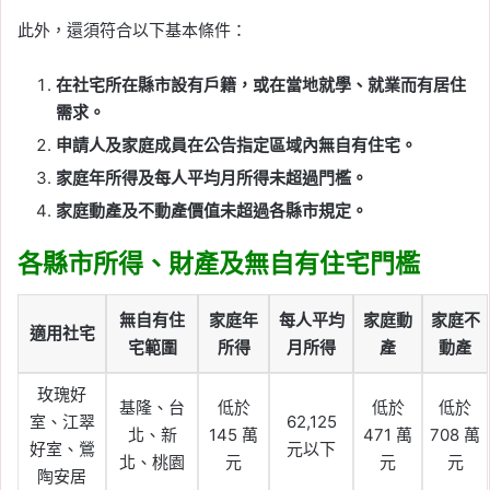
此外，還須符合以下基本條件：
在社宅所在縣市設有戶籍，或在當地就學、就業而有居住
需求。
申請人及家庭成員在公告指定區域內無自有住宅。
家庭年所得及每人平均月所得未超過門檻。
家庭動產及不動產價值未超過各縣市規定。
各縣市所得、財產及無自有住宅門檻
無自有住
家庭年
每人平均
家庭動
家庭不
適用社宅
宅範圍
所得
月所得
產
動產
玫瑰好
基隆、台
低於
低於
低於
室、江翠
62,125
北、新
145 萬
471 萬
708 萬
好室、鶯
元以下
北、桃園
元
元
元
陶安居