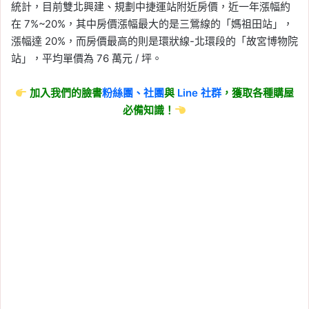
統計，目前雙北興建、規劃中捷運站附近房價，近一年漲幅約
在 7%~20%，其中房價漲幅最大的是三鶯線的「媽祖田站」，
漲幅達 20%，而房價最高的則是環狀線-北環段的「故宮博物院
站」，平均單價為 76 萬元 / 坪。
加入我們的臉書
粉絲團、
社團
與
Line
社群
，獲取各種購屋
必備知識！