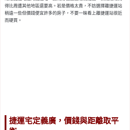
得比周遭其他地區還要高。若是價格太貴，不妨選擇離捷運站
稍遠一些但價錢便宜許多的房子，不要一昧看上離捷運站很近
而硬買。
捷運宅定義廣，價錢與距離取平