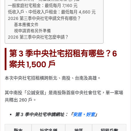
一般家庭社宅租金：最低每月 7,160 元
低收入戶、中低收入戶租金：最低每月 4,660 元
2026 第三季中央社宅申請文件有哪些？
基本應備文件
視申請資格另外準備
2026 第三季中央社宅怎麼申請？
第 3 季中央社宅招租有哪些？6
案共 1,500 戶
本次中央社宅招租橫跨新北、南投、台南及高雄。
其中南投「公誠安居」是南投縣首座中央社會住宅，單一案場
共釋出 260 戶。
第 3 季中央社宅申請網址：「
安居・好室
」
縣市
社宅名稱
地區
招租戶數