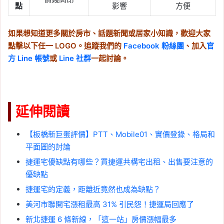
點
影響
方便
如果想知道更多關於房市、話題新聞或居家小知識，歡迎大家
點擊以下任一 LOGO。追蹤我們的
Facebook 粉絲團
、加入
官
方 Line 帳號
或
Line 社群
一起討論。
延伸閱讀
【板橋新巨蛋評價】PTT、Mobile01、實價登錄、格局和
平面圖的討論
捷運宅優缺點有哪些？買捷運共構宅出租、出售要注意的
優缺點
捷運宅的定義，距離近竟然也成為缺點？
美河市聯開宅漲租最高 31% 引民怨！捷運局回應了
新北捷運 6 條新線，「這一站」房價漲幅最多