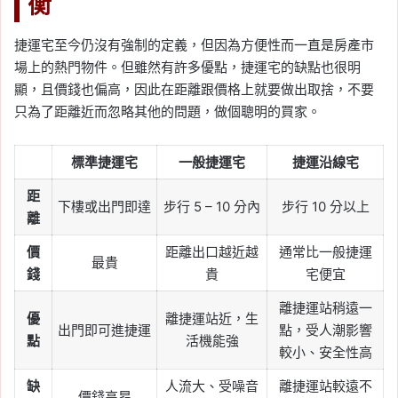
衡
捷運宅至今仍沒有強制的定義，但因為方便性而一直是房產市
場上的熱門物件。但雖然有許多優點，捷運宅的缺點也很明
顯，且價錢也偏高，因此在距離跟價格上就要做出取捨，不要
只為了距離近而忽略其他的問題，做個聰明的買家。
標準捷運宅
一般捷運宅
捷運沿線宅
距
下樓或出門即達
步行 5 – 10 分內
步行 10 分以上
離
價
距離出口越近越
通常比一般捷運
最貴
錢
貴
宅便宜
離捷運站稍遠一
優
離捷運站近，生
出門即可進捷運
點，受人潮影響
點
活機能強
較小、安全性高
缺
人流大、受噪音
離捷運站較遠不
價錢高昂