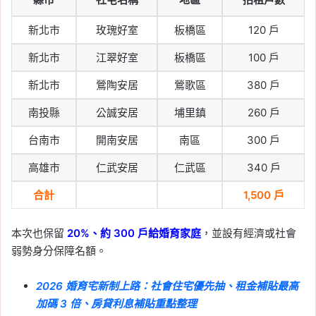
新北市
玫瑰好室
板橋區
120 戶
新北市
江翠好室
板橋區
100 戶
新北市
鶯陶安居
鶯歌區
380 戶
南投縣
公誠安居
埔里鎮
260 戶
台南市
開南安居
南區
300 戶
高雄市
仁武安居
仁武區
340 戶
合計
1,500 戶
本次也保留
20%、約 300 戶給婚育家庭
，並設有經濟或社會
弱勢身分保障名額。
2026 婚育宅新制上路：社會住宅優先抽、租金補貼最高
加碼 3 倍、房貸利息補貼重點整理