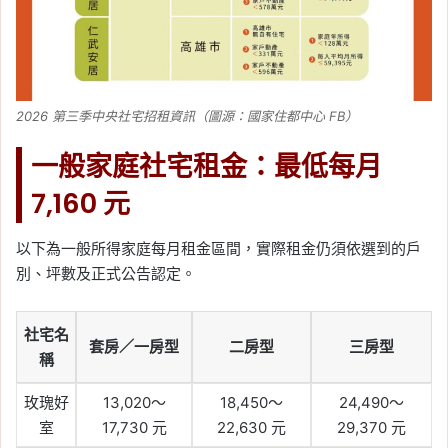
2026 第三季中央社宅招租資訊（圖源：國家住都中心 FB）
一般家庭社宅租金：最低每月
7,160 元
以下為一般所得家庭每月租金區間，實際租金仍須依選到的戶
別、坪數及正式公告認定。
社宅名
套房／一房型
二房型
三房型
稱
玫瑰好
13,020～
18,450～
24,490～
室
17,730 元
22,630 元
29,370 元