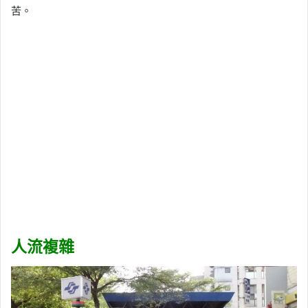
苦。
人流複雜