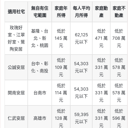
無自有住
家庭年
每人平均
家庭動
家庭不
適用社宅
宅範圍
所得
月所得
產
動產
玫瑰好
基隆、台
低於
低於
低於
室、江翠
62,125
北、新
145 萬
471 萬
708 萬
好室、鶯
元以下
北、桃園
元
元
元
陶安居
低於
低於
低於
台中、彰
54,303
公誠安居
109 萬
331 萬
578 萬
化、南投
元以下
元
元
元
低於
低於
低於
54,303
開南安居
台南市
114 萬
331 萬
578 萬
元以下
元
元
元
低於
低於
低於
59,395
仁武安居
高雄市
128 萬
331 萬
596 萬
元以下
元
元
元