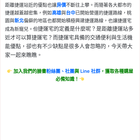
距離捷運站近的優點也讓
房價
不斷往上攀。而隨著各大都市的
捷運越蓋越密集，例如
高雄
與
台中
已開始營運的捷運路線，桃
園與
新北
偏僻的地區也都開始積極興建捷運路線，也讓捷運宅
捷運宅的定義是什麼呢？是距離捷運站多
成為新寵兒。但
近才可以算捷運宅？而捷運宅具備的交通便利與生活機
能優點，卻也有不少缺點是很多人會忽略的，今天帶大
家一起來瞧瞧。
加入我們的臉書
粉絲團、
社團
與
Line
社群
，獲取各種購屋
必備知識！