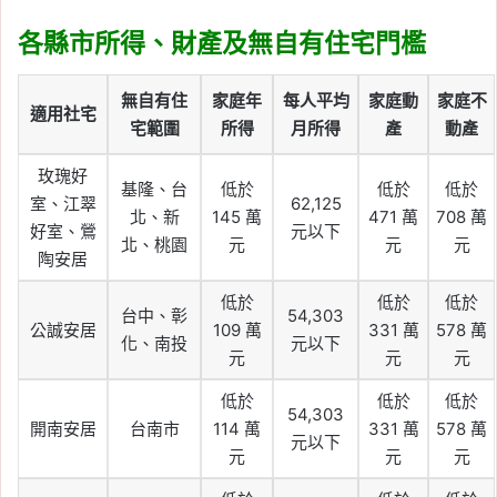
各縣市所得、財產及無自有住宅門檻
無自有住
家庭年
每人平均
家庭動
家庭不
適用社宅
宅範圍
所得
月所得
產
動產
玫瑰好
基隆、台
低於
低於
低於
室、江翠
62,125
北、新
145 萬
471 萬
708 萬
好室、鶯
元以下
北、桃園
元
元
元
陶安居
低於
低於
低於
台中、彰
54,303
公誠安居
109 萬
331 萬
578 萬
化、南投
元以下
元
元
元
低於
低於
低於
54,303
開南安居
台南市
114 萬
331 萬
578 萬
元以下
元
元
元