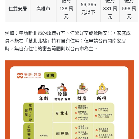
低於
低於
低於
59,395
仁武安居
高雄市
128 萬
331 萬
596 萬
元以下
元
元
元
例如：申請新北市的玫瑰好室、江翠好室或鶯陶安居，家庭成
員不能在「基北北桃」持有自有住宅；但申請台南開南安居
時，無自有住宅的審查範圍則以台南市為主。