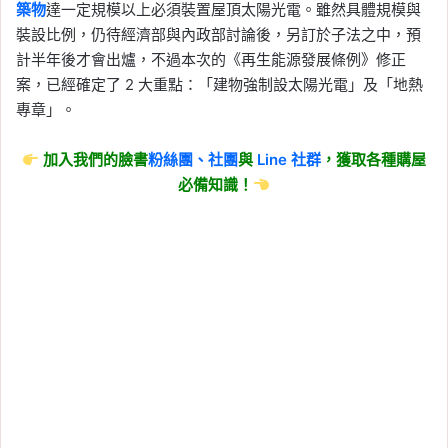
築物
達一定規模以上必須裝置屋頂太陽光電。雖然具體規模與
裝設比例，仍待經濟部與內政部討論後，另訂於子法之中，預
計半年後才會出爐，不過本次的《再生能源發展條例》修正
案，已經確定了 2 大重點：「建物強制設太陽光電」及「地熱
專章」。
加入我們的臉書
粉絲團、
社團
與
Line
社群
，獲取各種購屋
必備知識！