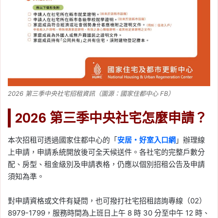
2026 第三季中央社宅招租資訊（圖源：國家住都中心 FB）
2026 第三季中央社宅怎麼申請？
本次招租可透過國家住都中心的「
安居・好室入口網
」辦理線
上申請，申請系統開放後可全天候送件。各社宅的完整戶數分
配、房型、租金級別及申請表格，仍應以個別招租公告及申請
須知為準。
對申請資格或文件有疑問，也可撥打社宅招租諮詢專線（02）
8979-1799，服務時間為上班日上午 8 時 30 分至中午 12 時、