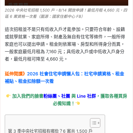
2026 中央社宅招租 1,500 戶，8/14 開放申請！最低月租 4,660 元，四
區 6 案資格一次看（圖源：國家住都中心 FB）
這次招租並不是只有低收入戶才能參加。只要符合年齡、設籍
或就學就業、家庭所得、財產及無自有住宅等條件，一般所得
家庭也可以提出申請。租金則依案場、房型和所得身分而異，
一般家庭最低月租為 7,160 元；具低收入戶或中低收入戶身分
者，最低月租可降至 4,660 元。
延伸閱讀》
2026 社會住宅申請懶人包：社宅申請資格、租金
補貼、租金扣除額一次看
加入我們的臉書
粉絲團、
社團
與
Line
社群
，獲取各種買房
必備知識！
第 3 季中央社宅招租有哪些？6 案共 1,500 戶