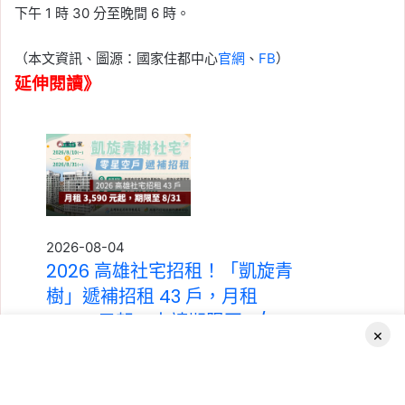
下午 1 時 30 分至晚間 6 時。
（本文資訊、圖源：國家住都中心
官網
、
FB
）
延伸閱讀》
2026-08-04
2026 高雄社宅招租！「凱旋青
樹」遞補招租 43 戶，月租
3,590 元起，申請期限至 8/31
×
Tag:
中央社宅
,
社會住宅
,
社會住宅申請
,
社會住
宅申請資格
,
高雄
,
高雄市
,
高雄房市
,
高雄社會住
宅
Facebook