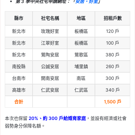
第 3 季中央社宅申請網址：「
安居・好室
」
縣市
社宅名稱
地區
招租戶數
新北市
玫瑰好室
板橋區
120 戶
新北市
江翠好室
板橋區
100 戶
新北市
鶯陶安居
鶯歌區
380 戶
南投縣
公誠安居
埔里鎮
260 戶
台南市
開南安居
南區
300 戶
高雄市
仁武安居
仁武區
340 戶
合計
1,500 戶
本次也保留
20%、約 300 戶給婚育家庭
，並設有經濟或社會
弱勢身分保障名額。