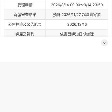
受理申請
2026/8/14 09:00～9/14 23:59
寄發審查結果
預計 2026/11/27 起陸續寄發
公開抽籤及公告結果
2026/12/16
選屋及簽約
依書面通知日期辦理
×
起租首日
2027/3/1
社會住宅採資格審查後公開抽籤，並不是越早申請中籤率越
Facebook
高。民眾只要在截止前完成申請、確認資料正確並備齊文件即
可。
B
t
t
b