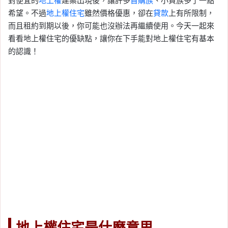
對便宜的
地上權
建案出現後，讓許多
首購族
、小資族多了一點
希望。不過
地上權住宅
雖然價格優惠，卻在
貸款
上有所限制，
而且租約到期以後，你可能也沒辦法再繼續使用。今天一起來
看看地上權住宅的優缺點，讓你在下手能對地上權住宅有基本
的認識！
地上權住宅是什麼意思