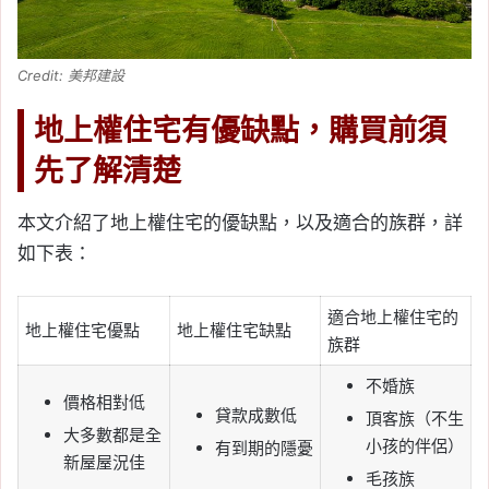
Credit: 美邦建設
地上權住宅有優缺點，購買前須
先了解清楚
本文介紹了地上權住宅的優缺點，以及適合的族群，詳
如下表：
適合地上權住宅的
地上權住宅優點
地上權住宅缺點
族群
不婚族
價格相對低
貸款成數低
頂客族（不生
大多數都是全
小孩的伴侶）
有到期的隱憂
新屋屋況佳
毛孩族