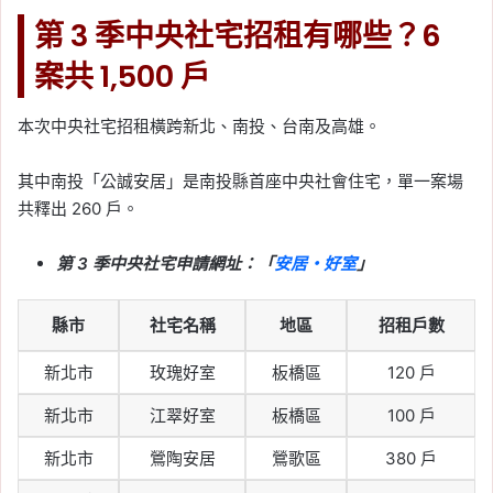
第 3 季中央社宅招租有哪些？6
案共 1,500 戶
本次中央社宅招租橫跨新北、南投、台南及高雄。
其中南投「公誠安居」是南投縣首座中央社會住宅，單一案場
共釋出 260 戶。
第 3 季中央社宅申請網址：「
安居・好室
」
縣市
社宅名稱
地區
招租戶數
新北市
玫瑰好室
板橋區
120 戶
新北市
江翠好室
板橋區
100 戶
新北市
鶯陶安居
鶯歌區
380 戶