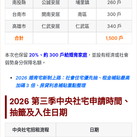
南投縣
公誠安居
埔里鎮
260 戶
台南市
開南安居
南區
300 戶
高雄市
仁武安居
仁武區
340 戶
合計
1,500 戶
本次也保留
20%、約 300 戶給婚育家庭
，並設有經濟或社會
弱勢身分保障名額。
2026 婚育宅新制上路：社會住宅優先抽、租金補貼最高
加碼 3 倍、房貸利息補貼重點整理
2026 第三季中央社宅申請時間、
抽籤及入住日期
中央社宅招租流程
日期