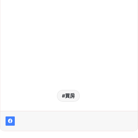
Tag:
Fed
, 
升息
, 
央行
, 
央行利率
, 
央行升
息
, 
央行降息
, 
將息
, 
美國
, 
美國聯準會
2026-07-25
2026 美國聯準會開會時
間：Fed 利率決策台灣時
間、FOMC 會議日期一次
看
Tag:
Fed
, 
升息
, 
央行
, 
央行利率
, 
央行升
息
, 
央行降息
, 
將息
, 
美國
, 
美國聯準會
2026-07-24
2026 韓國央行利率會議
買房
時間表：全年 8 次韓國央
行決策日期一次看
Tag:
利率
, 
央行
, 
央行利率
, 
央行升息
, 
央行降息
, 
韓國