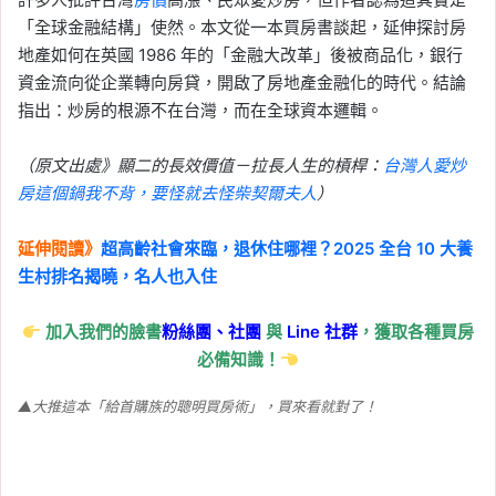
「全球金融結構」使然。本文從一本買房書談起，延伸探討房
地產如何在英國 1986 年的「金融大改革」後被商品化，銀行
資金流向從企業轉向房貸，開啟了房地產金融化的時代。結論
指出：炒房的根源不在台灣，而在全球資本邏輯。
（原文出處》顯二的長效價值－拉長人生的槓桿：
台灣人愛炒
房這個鍋我不背，要怪就去怪柴契爾夫人
）
延伸閱讀》
超高齡社會來臨，退休住哪裡？2025 全台 10 大養
生村排名揭曉，名人也入住
加入我們的臉書
粉絲團、
社團
與
Line
社群
，獲取各種買房
必備知識！
▲大推這本「給首購族的聰明買房術」，買來看就對了！