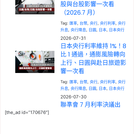
股與台股影響一次看
（2026.7 月）
Tag:
匯率
, 
台幣
, 
央行
, 
央行利率
, 
央行
升息
, 
央行降息
, 
日圓
, 
日本
, 
日本央行
2026-07-31
日本央行利率維持 1%！8
比 1 通過，通膨風險轉向
上行、日圓與赴日旅遊影
響一次看
Tag:
匯率
, 
台幣
, 
央行
, 
央行利率
, 
央行
升息
, 
央行降息
, 
日圓
, 
日本
, 
日本央行
2026-07-30
聯準會 7 月利率決議出
爐！利率連 5 次按兵不
[the_ad id=”170676″]
動，3 位官員主張升息 1
碼