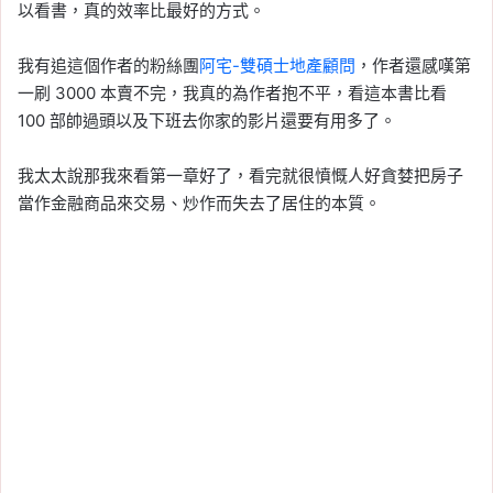
以看書，真的效率比最好的方式。
我有追這個作者的粉絲團
阿宅-雙碩士地產顧問
，作者還感嘆第
一刷 3000 本賣不完，我真的為作者抱不平，看這本書比看
100 部帥過頭以及下班去你家的影片還要有用多了。
我太太說那我來看第一章好了，看完就很憤慨人好貪婪把房子
當作金融商品來交易、炒作而失去了居住的本質。