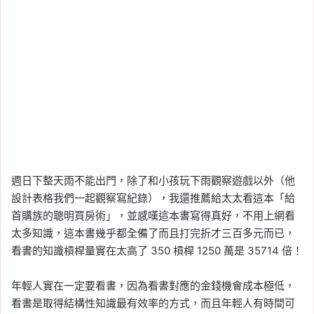
週日下整天雨不能出門，除了和小孩玩下雨觀察遊戲以外（他
設計表格我們一起觀察寫紀錄），我還推薦給太太看這本「給
首購族的聰明買房術」，並感嘆這本書寫得真好，不用上網看
太多知識，這本書幾乎都全備了而且打完折才三百多元而已，
看書的知識槓桿量實在太高了 350 槓桿 1250 萬是 35714 倍！
年輕人實在一定要看書，因為看書對應的金錢機會成本極低，
看書是取得結構性知識最有效率的方式，而且年輕人有時間可