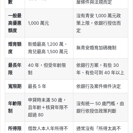
數
屋條件與法規而定
一般最
沒有青安 1,000 萬元政
高優惠
1,000 萬元
策上限，依銀行授信而
額度
定
婚育額
新婚最高 1,200 萬、
無青安婚育加碼機制
度
育兒最高 1,500 萬元
最長年
40 年，但受年齡限
依銀行方案，有些 30
限
制
年、有些可到 40 年以上
寬限期
最長 5 年
依銀行及案件條件決定
申貸時未滿 50 歲，
年齡限
沒有統一 50 歲門檻，由
且年齡＋核貸年限不
制
銀行依授信政策判斷
超過 80
所得限
借款人本人年所得不
通常沒有「所得太高不