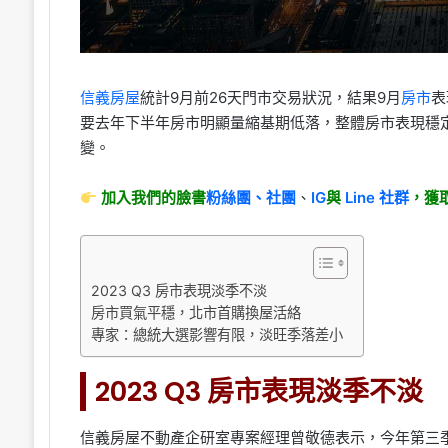
信義房屋
統計9月前26天門市交易狀況，結果9月
房市
表
要去年下半年房市明顯量縮基期低落，整體房市表現穩
變。
加入我們的臉書
粉絲團、
社團
、
IG
與
Line
社群
，獲
2023 Q3 房市表現淡季不淡
房市買氣平穩，北市首購換屋活絡
專家：總統大選影響有限，淡旺季落差小
2023 Q3 房市表現淡季不淡
信義房屋不動產企研室專案經理曾敬德表示，今年第三季