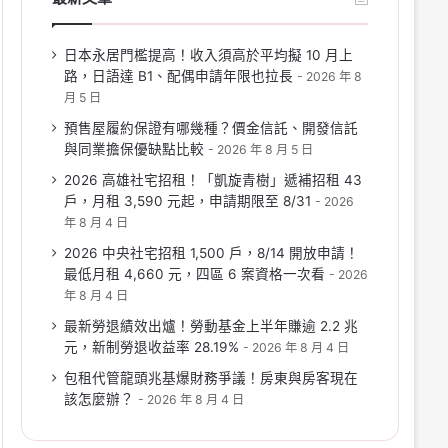
日本永居門檻提高！收入須高於平均擬 10 月上
路，日語達 B1、配偶申請年限也拉長
2026 年 8
月 5 日
預售屋履約保證有哪幾種？價金信託、開發信託
與同業擔保優缺點比較
2026 年 8 月 5 日
2026 高雄社宅招租！「凱旋青樹」遞補招租 43
戶，月租 3,590 元起，申請期限至 8/31
2026
年 8 月 4 日
2026 中央社宅招租 1,500 戶，8/14 開放申請！
最低月租 4,660 元，四區 6 案資格一次看
2026
年 8 月 4 日
最新勞退績效出爐！勞動基金上半年賺逾 2.2 兆
元，新制勞退收益率 28.19%
2026 年 8 月 4 日
包租代管龍頭兆基爆財務爭議！房東與房客現在
該怎麼辦？
2026 年 8 月 4 日