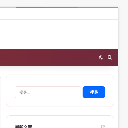
Switch skin
Search 
搜
尋
關
鍵
字:
最新文章